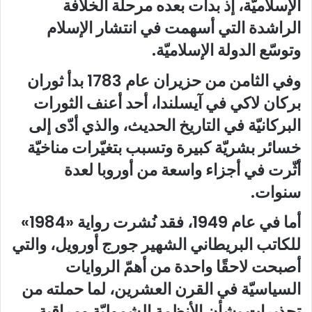
الإسلاميّة، إذ بدأت بعده مرحلة الخلافة
الراشدة التي أسهمت في انتشار الإسلام
وتوسّع الدولة الإسلاميّة
.
وفي الثامن من حزيران عام 1783 بدأ ثوران
بركان لاكي في آيسلندا، أحد أعنف الثورات
البركانيّة في التاريخ الحديث، والذي أدّى إلى
خسائر بشريّة كبيرة وتسبب بتغيّرات مناخيّة
أثّرت في أجزاء واسعة من أوروبا لعدة
سنوات
.
أما في عام 1949، فقد نُشرت رواية «1984»
للكاتب البريطاني الشهير جورج أورويل، والتي
أصبحت لاحقًا واحدة من أهمّ الروايات
السياسيّة في القرن العشرين، لما حملته من
تحذيرات بشأن الأنظمة الشموليّة ومراقبة