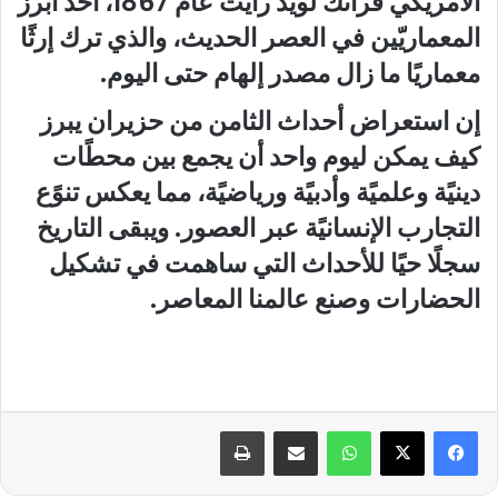
الأمريكي فرانك لويد رايت عام 1867، أحد أبرز
المعماريّين في العصر الحديث، والذي ترك إرثًا
معماريًا ما زال مصدر إلهام حتى اليوم
.
إن استعراض أحداث الثامن من حزيران يبرز
كيف يمكن ليوم واحد أن يجمع بين محطًات
دينيًة وعلميًة وأدبيًة ورياضيًة، مما يعكس تنوًع
التجارب الإنسانيًة عبر العصور. ويبقى التاريخ
سجلًا حيًا للأحداث التي ساهمت في تشكيل
الحضارات وصنع عالمنا المعاصر
.
واتساب
مشاركة عبر البريد
طباعة