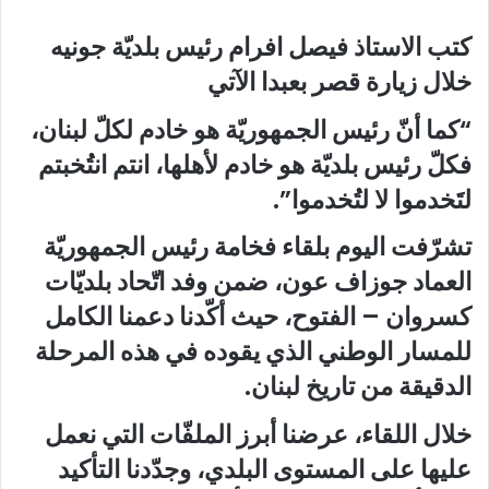
كتب الاستاذ فيصل افرام رئيس بلديّة جونيه
خلال زيارة قصر بعبدا الآتي
“كما أنّ رئيس الجمهوريّة هو خادم لكلّ لبنان،
فكلّ رئيس بلديّة هو خادم لأهلها، انتم انتُخبتم
لتَخدموا لا لتُخدموا”.
تشرّفت اليوم بلقاء فخامة رئيس الجمهوريّة
العماد جوزاف عون، ضمن وفد اتّحاد بلديّات
كسروان – الفتوح، حيث أكّدنا دعمنا الكامل
للمسار الوطني الذي يقوده في هذه المرحلة
الدقيقة من تاريخ لبنان.
خلال اللقاء، عرضنا أبرز الملفّات التي نعمل
عليها على المستوى البلدي، وجدّدنا التأكيد