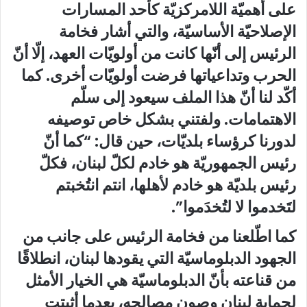
على أهميّة اللامركزيّة كأحد المسارات
الإصلاحيّة الأساسيّة، والتي أشار فخامة
الرئيس إلى أنّها كانت من أولويّات العهد، إلّا أنّ
الحرب وتداعياتها فرضت أولويّات أخرى. كما
أكّد لنا أنّ هذا الملف سيعود إلى سلّم
الاهتمامات. ولفتني بشكل خاص توصيفه
لدورنا كرؤساء بلديّات، حين قال: “كما أنّ
رئيس الجمهوريّة هو خادم لكلّ لبنان، فكلّ
رئيس بلديّة هو خادم لأهلها، انتم انتُخبتم
لتَخدموا لا لتُخدَموا”.
كما اطّلعنا من فخامة الرئيس على جانب من
الجهود الدبلوماسيّة التي يقودها لبنان، انطلاقًا
من قناعته بأنّ الدبلوماسيّة هي الخيار الأمثل
لحماية لبنان وصون مصالحه، بعدما أثبتت