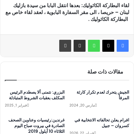
لقاء البطاركة الكاثوليك:
بعدها انتقل البابا من سيدة بازليك
لبنان – حريصا ، الى مقر السفارة البابوية ، لعقد لقاء خاص مع
البطاركة الكاثوليك .
واتساب
مشاركة عبر البريد
طباعة
مقالات ذات صلة
الجيش يتحرك لعدم تكرار كارثة
البزري: نتمنى ألا يصطدم الرئيس
المرفأ
المكلف بعقبات الشروط المتبادلة
مارس 20, 2024
فبراير 1, 2025
افرام يعلن تحالفاته الانتخابية في
غرندين:رئيسيات وعناوين الصحف
كسروان – جبيل
الصادرة في بيروت صباح اليوم
الثلاثاء 10 أيلول 2019
فبراير 22, 2026