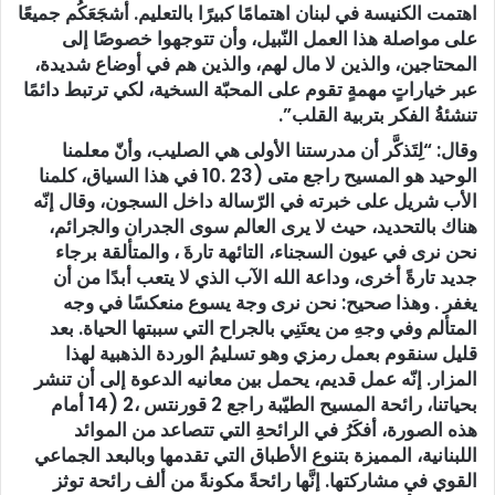
اهتمت الكنيسة في لبنان اهتمامًا كبيرًا بالتعليم. أشجَعَكُم جميعًا
على مواصلة هذا العمل النّبيل، وأن تتوجهوا خصوصًا إلى
المحتاجين، والذين لا مال لهم، والذين هم في أوضاع شديدة،
عبر خياراتٍ مهمةٍ تقوم على المحبّة السخية، لكي ترتبط دائمًا
تنشئةُ الفكر بتربية القلب”.
وقال: “لِتَذكَّر أن مدرستنا الأولى هي الصليب، وأنّ معلمنا
الوحيد هو المسيح راجع متى (23 .10 في هذا السياق، كلمنا
الأب شريل على خبرته في الرّسالة داخل السجون، وقال إنّه
هناك بالتحديد، حيث لا يرى العالم سوى الجدران والجرائم،
نحن نرى في عيون السجناء، التائهة تارةَ ، والمتألقة برجاء
جديد تارةً أخرى، وداعة الله الآب الذي لا يتعب أبدًا من أن
يغفر . وهذا صحيح: نحن نرى وجة يسوع منعكسًا في وجه
المتألم وفي وجهِ من يعتَنِي بالجراح التي سببتها الحياة. بعد
قليل سنقوم بعمل رمزي وهو تسليمُ الوردة الذهبية لهذا
المزار. إنّه عمل قديم، يحمل بين معانيه الدعوة إلى أن تنشر
بحياتنا، رائحة المسيح الطيّبة راجع 2 قورنتس ،2 (14 أمام
هذه الصورة، أفكَرُ في الرائحةِ التي تتصاعد من الموائد
اللبنانية، المميزة بتنوع الأطباق التي تقدمها وبالبعد الجماعي
القوي في مشاركتها. إنَّها رائحةً مكونةً من ألف رائحة توثز