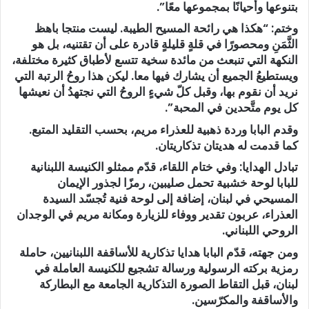
بتنوعها وأحيانًا بمجموعها معًا”.
وختم: “هكذا هي رائحة المسيح الطيبة. ليست منتجا باهظ
الثَّمَنِ ومحصورًا في قلةٍ قليلةٍ قادرة على أن تقتنيه، بل هو
النكهة التي تنبعث من مائدة سخية تتسع لأطباق كثيرة مختلفة،
ويستطيعُ الجميع أن يشارك فيها معا. ليكن هذا روحُ الرتبة التي
نريد أن نقوم بها، وقبل كلّ شيءٍ الروحُ التي نجتهدُ أن نعيشها
كل يوم متَّحدين في المحبة”.
وقدم البابا وردة ذهبية للعذراء مريم، بحسب التقليد المتبع.
كما قدمت له هديتان تذكاريتان.
تبادل الهدايا:
وفي ختام اللقاء، قدّم ممثلو الكنيسة اللبنانية
للبابا لوحة خشبية تحمل صليبين، رمزًا لجذور الإيمان
المسيحي في لبنان، إضافة إلى لوحة فنية تُجسّد السيدة
العذراء، عربون تقدير ووفاء للزيارة ومكانة مريم في الوجدان
الروحي اللبناني.
ومن جهته، قدّم البابا هدايا تذكارية للأساقفة اللبنانيين، حاملة
رمزية بركته الرسولية ورسالة تشجيع للكنيسة العاملة في
لبنان، قبل التقاط الصورة التذكارية الجامعة مع البطاركة
والأساقفة والمكرّسين.