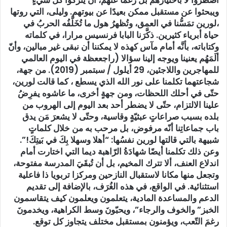
اضطروا لا باختيارهم بل رغمًا عنهم، أن يترُكُوا كلَّ شيءٍ
ويبحثوا عن مستقبل ممكن بعيدًا عن بيوتهم. وليلى، التي روتها
،لورين تمَسُّنا في العمق، وتُظهرُ هول ما تُخَلَّفُه الحربُ في
حياة أبرياء كثيرين. ذكَّرَنا البابا فرنسيس مرارا، في كلماته
وكتاباته، بأنَّه أمام مآس كهذه لا يمكننا أن نبقى غير مبالين، وأنّ
ألَمَهُم يعنينا ويوجه إلينا سؤالا (راجععظة في اليوم العالمي
للمهاجرين واللاجئين، 29 أيلول / سبتمبر (2019). من جهة،
شجاعتهما تكلمنا على نور الله الذي يسطع ، كما قالت لورين،
حتّى في أحلك اللحظات، ومن جهةٍ أخرى، ما عاشوه يفرِضُ
علينا الالتزام، حتّى لا يضطر أحد بعد اليوم إلى الهروب من
بلده بسبب صراعاتٍ عبثيّةٍ وقاسية، وحتّى لا يشعرَ مَن يدق
باب جماعاتِنا أنّه مرفوض، بل مرحب به من خلال كلماتٍ
شبيهة بالتي قالتها لورين نفسُها: “أهلا وسهلا بِكَ في بَيتِكَ!”.
وعن ذلك تكلمنا أيضًا شهادَةُ الرّاهبة ديما التي اختارت أمام
اندلاع العنف، ألا تترك المخيم، بل أن تُبقَيَ المدرسة مفتوحة،
وتجعل منها مكانا لاستقبال النازحين ومركزا تربويا ذا فاعلية
استثنائية. في الواقع، في هذه الغُرَف، بالإضافة إلى تقديم
الدعم والمساعدة المادية، يتعلمون ويعلمون كيف يتقاسمون
الخبز” والخوف والرجاء”، ويحبّونَ وسط الكراهية، ويخدمونَ
رغمَ التّعب، ويؤمنون بمستقبل مختلف يتجاوز كل توقع.