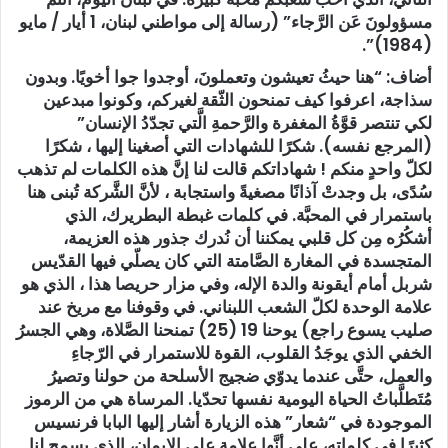
مسؤولونَ عَن الرَّجاء” (رسالة إلى مواطني لبنان، 1 أيار / مايو
(1984)”.
أضاف: “هنا حيثُ تعيشون وتعملونَ، أوجدوا جوا أخويًا. وبدون
سذاجة، اعرفوا كيف تمنحون الثّقة لغيركم، وكونوا مبدعين
لكي تنتصر قوَّةُ المغفرة والرَّحمةِ الَّتي تجدّدُ الإنسان”
(المرجع نفسه). شكرًا للشهادات التي أصغينا إليها ، شكرًا
لكلّ واحدٍ منكم ! شهاداتكم قالت لنا إنَّ هذه الكلمات لم تذهب
سُدًى، بل وجدتْ آذانًا مصغيةً واستجابة ، لأنَّ الشَّركة تُبنى هنا
باستمرار في المحبَّة. في كلمات غبطة البطريرك، الذي
أشكُرُه مِن كل قلبي يمكننا أن نُدرك جذور هذه العزيمة،
المتجسدة في المغارة الصَّامتة التي كان يصلّي فيها القدّيس
شربل أمام أيقونة والدة الإله، وفي مزار حريصا هذا ، الذي هو
علامة الوحدة لكلّ الشعب اللبناني. في وقوفنا مع مريخ عند
صليب يسوع راجع) يوحنا 19 (25) تمنحنا الصَّلاة، وهي الجسرُ
الخفي الذي يوجَدُ القلوب، القوة للاستمرار في الرّجاءِ
والعمل، حتَّى عندما يدوّي ضجيج الأسلحة من حولنا وتصيرُ
مُتَطلَّباتُ الحياة اليومية نفسها تحدّيا. المرساة هي من الرموز
الموجودة في “شعار” هذه الزيارة أشار إليها البابا فرنسيس
كثيرًا في كلماته، على أنَّها علامة على الإيمان، الذي يسمح لنا