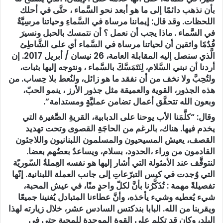
بأن نذهب دائمًا إلى ما هو أبعد نحو السَّماء ، حتَّى في أحلك
اللحظات. وقد قال: إيماننا مرساة في السَّماءِ وحياتنا مرسِيَّةٌ
في السَّماء . ماذا يجب أن نعمل ؟ أن نتمسك بالحبل ونسيرَ
قُدُمًا واثقين أن لحياتنا مرساة في السَّماء أي على الشَّاطِئ
الَّذي سنصل إليه المقابلة العامة، 26 نيسان / أبريل 2017. إن
أردنا أن نبني السَّلام، لِنَتَمَسَّكَ بالسَّماء ، ونتوجه إليها بثبات،
ولتُحِبَّ ولا نخف من أن نفقد ما هو زائل، ولنُعط بلا حِساب. من
هذه الجذور، القوية والعميقة مثل جذور الأرز ، ينمو الحبّ،
وبعون الله تتحقَّق أعمال تضامن عمليَّةٍ ومستدامة”.
وقال: “كلَّمَنا الأب يوحنا على الدبابية، القريةِ الصَّغيرة التي
يخدم فيها. هناك، بالرغم من الحاجَةِ القصوى وتحت تهديد
القصف، يعيش المسيحيون والمسلمون اللبنانيون واللاجئون
القادمون من وراء ،الحدود، بسلام، ويساعدُ بعضُهم بعضا.
لنتوقَّف عند الأمثولة التي أشار إليها هو نفسه العِملةُ السّوريّة
التي وُجدت في كيس التبرّعاتِ إلى جانب العملة اللبنانية. إنّها
تفصيلةً مهمة : تُذَكَّرُنا بأنَّ لكلّ واحدٍ منًا، في عيش المحبة،
شيء يُعطيه وشيء يأخذه، وأنَّ عطاءنا المتبادل يُغنينا جميعًا
ويقربنا من الله. البابا بندكتس السادس عشر، خلال زيارته لهذا
البلد، وكان قد تكلم على القوة الموحدة للمحبة حتى في