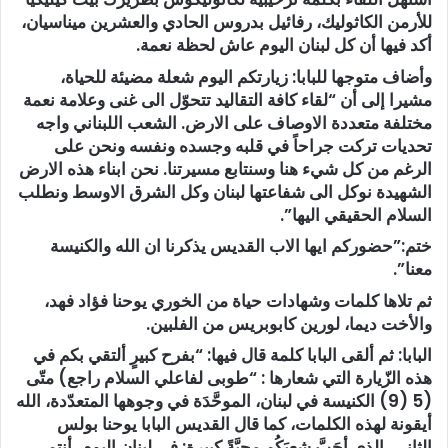
للأرمن الكاثوليك، رفائيل بدروس الحادي والعشرين ميناسيان،
أكد فيها أن كل لبنان اليوم عاش لحظة نعمة.
وأضاف متوجها للبابا: زيارتكم اليوم شعلة مضيئة للحياة،
مشيرا إلى أن “لقاء كافة التقاليد تتحوّل الى غنى وعلامة نعمة
مختلفة متعددة الاوصاف على الارض. الشعب اللبناني واجه
تحديات تركت جراحاً في قلبه وجسده ونفسه ونحن على
الرغم من كل شيء هنا وسنتابع مسيرتنا. نحن ابناء هذه الارض
الشهيدة نوكل الى شفاعتها لبنان وكل الشرق الاوسط ونطلب
السلام الحقيقي اليها”.
ختم:”حضوركم ايها الاب القديس يذكرنا ان الله والكنيسة
معنا”.
ثم تلاها كلمات وشهادات حياة من الخوري يوحنا فؤاد فهد،
والأخت ديما، لورين كابوبريس من الفلبين.
البابا:
ثم ألقى البابا كلمة قال فيها: “بفرح كبيرٍ ألتقي بكم في
هذه الزّيارة التي شعارها : “طوبى لفاعلي السلام راجع) متّى
(5 (9) الكنيسة في لبنان، الموحَّدَة في وجوهها المتعدّدة، الله
أيقونة لهذه الكلمات، كما قال القديس البابا يوحنا بولس
الثاني، الذي أحَبَّ شعبَكُم محبَّةً كبيرة: في لبنان اليوم، أنتم