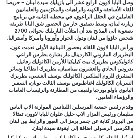
وصل البابا لاوون الرابع عشر الى بازيليك سيدة لبنان – حريصا
للقاء الأساقفة والكهنة والراهبات والمكرّسين والعلمانيين
العاملين في الحقل الراعوي، في محطته الثانية في برنامج
زيارته لبنان، وسط تصفيق حار من الحضور شق البابا طريقه
بصعوبة الى المذبح بعد أن امتلأت البازيليك بحوالى 2700
شخص جاؤوا من لبنان ودول الجوار وأوروبا وأميركا وأستراليا.
ورأس البابا لاوون اللقاء، بحضور اللبنانية الأولى نعمت عون،
البطريرك الماروني الكاردينال مار بشارة بطرس الراعي،
كاثوليكوس بطريرك بيت كيليكيا للأرمن الكاثوليك رفائيل
بدروس الحادي والعشرون ميناسيان، بطريرك انطاكيا وسائر
المشرق للروم الملكيين الكاثوليك يوسف العبسي، بطريرك
السريان الكاثوليك اغناطيوس يوسف الثالث يونان، السفير
البابوي باولو بورجيا ولفيف من المطارنة والرئيسات العامات
والرؤساء العامين.
وقدم رئيس جمعية المرسلين اللبنانيين الموارنة الاب الياس
سليمان ورئيس المزار الاب خليل علوان للبابا لاوون، تمثالا
من البرونز كناية عن جسر يرمز الى العبور والرابط بين لبنان
والكرسي الرسولي اضافة إلى ايقونة سيدة لبنان.
استُهل اللقاء بكلمة ترحيبية لكاثوليكوس بطريرك بيت كيليكيا