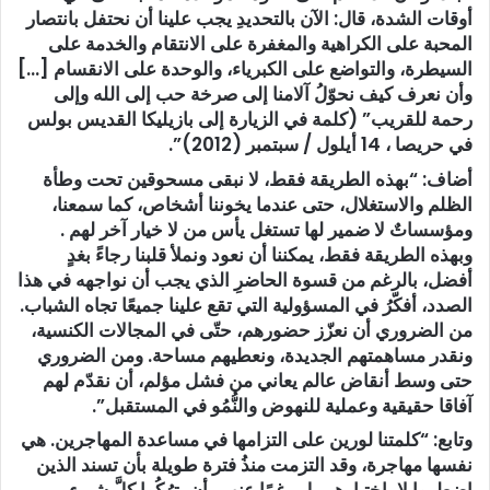
أوقات الشدة، قال: الآن بالتحديدِ يجب علينا أن نحتفل بانتصار
المحبة على الكراهية والمغفرة على الانتقام والخدمة على
السيطرة، والتواضع على الكبرياء، والوحدة على الانقسام […]
وأن نعرف كيف نحوّلُ آلامنا إلى صرخة حب إلى الله وإلى
رحمة للقريب” (كلمة في الزيارة إلى بازيليكا القديس بولس
في حريصا ، 14 أيلول / سبتمبر (2012)”.
أضاف: “بهذه الطريقة فقط، لا نبقى مسحوقين تحت وطأة
الظلم والاستغلال، حتى عندما يخوننا أشخاص، كما سمعنا،
ومؤسساتٌ لا ضمير لها تستغل يأس من لا خيار آخر لهم .
وبهذه الطريقة فقط، يمكننا أن نعود ونملأ قلبنا رجاءً بغدٍ
أفضل، بالرغم من قسوة الحاضرِ الذي يجب أن نواجهه في هذا
الصدد، أفكّرُ في المسؤولية التي تقع علينا جميعًا تجاه الشباب.
من الضروري أن نعزّز حضورهم، حتّى في المجالات الكنسية،
ونقدر مساهمتهم الجديدة، ونعطيهم مساحة. ومن الضروري
حتى وسط أنقاض عالم يعاني من فشل مؤلم، أن نقدّم لهم
آفاقا حقيقية وعملية للنهوض والنُّمُو في المستقبل”.
وتابع: “كلمتنا لورين على التزامها في مساعدة المهاجرين. هي
نفسها مهاجرة، وقد التزمت منذُ فترة طويلة بأن تسند الذين