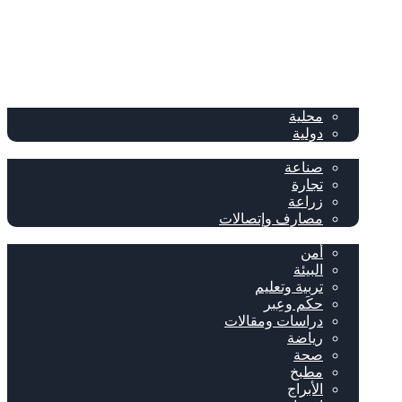
الصفحة الرئيسية
الصحف
سياسة
محلية
دولية
إقتصاد
صناعة
تجارة
زراعة
مصارف وإتصالات
متفرقات
أمن
البيئة
تربية وتعليم
حكَم وعِبر
دراسات ومقالات
رياضة
صحة
مطبخ
الأبراج