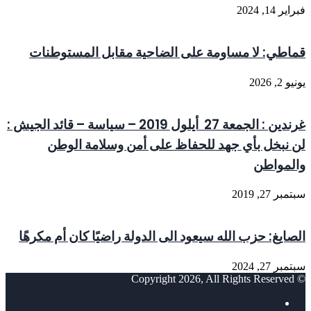
فبراير 14, 2024
قماطي: لا مساومة على الضاحية مقابل المستوطنات
يونيو 2, 2026
غرندين : الجمعة 27 أيلول 2019 – سياسة – قائد الجيش :
لن نبخل بأي جهد للحفاظ على أمن وسلامة الوطن
والمواطن
سبتمبر 27, 2019
الصايغ: حزب الله سيعود الى الدولة راضيًا كان أم مكرهًا
سبتمبر 27, 2024
© Copyright 2026, All Rights Reserved
فيسبوك