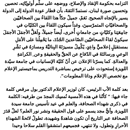
التزامه بحكومة الإنقاذ والإصلاح، ووضعِه على سلّم أولويّاتِه، تحصين
وتحسين صورة لبنان، نستمدّ الثقةَ، بأن قطار عودة الدولة إلى الدولة
يسير بالإتجاه الصحيح. نَعَمْ، جميلٌ جدّاً هذا اللقاءُ بين الصحافيّين
والصحافيّاتِ المتمرّسينَ، وغداً سيكون اللقاءُ بين الكليّاتِ في
جامِعَتِنا وكليّاتٍ من جامعاتٍ أُخرى، أيضاً جميلاً، ولَعَلَّ الأجمَلَ الأجمَلَ
سيكونُ لقاءُ الصحافيّين الصّاعدينَ الجُدُدَ، ما يَحْمِلُنا على الأمَلِ
بمستقبَلٍ إعلاميٍّ واعِدٍ، يُكْمِلُ مسيرَتَهُ البِنائيَّةَ ومسارَهُ في نَشْرِ
الوعيِ ورسالتَهُ في الدّفاعِ عن الحقِّ والحقيقةِ وعن ِ الكرامَةِ
والعدالةِ. كما يسرّنا الإعلان عن أنّ كليّة الإنسانيات في جامعة سيّدة
اللويزة إستحوذت على ترخيص بمباشرة التدريس بماجيستير الإعلام
مع تخصص الإعلام وداتا المعلومات”.
بعد كلمة الأب الرئيس، كان لوزير الإعلام الدكتور بول مرقص كلمة
جاء فيها: ” كأنّنا في هذه الأمسية نُمسِك المجدَ من طرفيه: الكلمة
في ذكرى شهداء الصحافة، والعلم في عيد تأسيس جامعة سيدة
اللويزة. وأيُّ مجد يسمو على قول الحقيقة ونشر نور العلم؟ لعلّ قدَرَ
الصحافة عبر التاريخ أن تكون شاهدةً وشهيدة، تطولُ لائحةُ الشهداءِ
الأحرارِ وتطول، ولا تنتهي، فجميعهم امتشقوا القلم سلاحا وحيدا