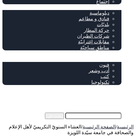
إجتماع
سياحة وإغتراب
دبلوماسية
فنادق و مطاعم
بلديّات
حركة المطار
شركات الطيران
مقابلات إغترابيّة
مناطق سياحيّة
خاص
ثقافة
فنون
أدب وشعر
كتب
تكنولوجيا
!من نحن
فيسبوك
‫YouTube
إضافة عمود جانبي
بحث عن
الرئيسية
/
الصفحة الرئيسية
/
العشاء السنويّ التكريميّ لأهل الإعلام
والصحافة في جامعة سيّدة اللويزة