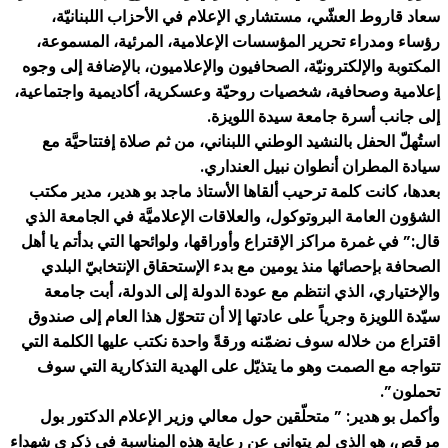
سعاد قاروط العشّي، مستشاري الإعلام في الأحزاب اللبنانيّة،
رؤساء ومدراء تحرير المؤسسات الإعلامية، المرئية، المسموعة،
المكتوبة والإلكترونيّة، الصحافيون والإعلاميون، بالإضافة إلى وجوه
إعلامية وصحافية، شخصيات روحيّة وعسكرية، أكاديمية واجتماعية،
إلى جانب أسرة جامعة سيدة اللويزة.
استُهلّ الحفل بالنشيد الوطني اللبناني، من ثم صلاة إفتتاحيَّة مع
سيادة المطران أنطوان نبيل العنداري.
بعدها، كانت كلمة ترحيب ألقاها الأستاذ ماجد بو هدير، مدير مكتب
الشؤون العامة البروتوكول، والعلاقات الإعلاميَّة في الجامعة الذي
قال:” في غمرة مراكز الإقتراع وأوراقها، ولوائحها التي بدأتم يا أهل
الصحافة بإحصائها منذ يومين مع بدء الإستحقاق الإنتخابيّ البلدي
والإختياري، الذي انتظم مع عودة الدولة إلى الدولة، أبت جامعة
سيّدة اللويزة وجرياً على عادتها إلا أن تتحوّل هذا العام إلى صندوق
اقتراع من خلاله سوف نضمّنه ورقةً واحدة نكتب عليها الكلمة التي
تتواجه مع الصمت وهو ما يتذيّل على الهدية التذكارية التي سوف
تحملون”.
وأكمل بو هدير: ” متحلّقين حول معالي وزير الإعلام الدكتور بول
مرقص، هو الذي لم يتوانى عن رعاية هذه المناسبة في ذكرى شهداء