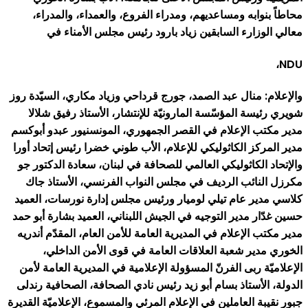
محاطاً بنوابه ومساعديهم، ومدراء الفروع، والعمداء، والمدراء،
معالي الوزارء السابقين زياد بارود رئيس مجلس الأمناء في
NDU،
والإعلام: منال عبد الصمد، جورج قرداحي وزياد مكاري، السيّدة روز
شويري رئيسة المؤسّسة المارونيّة للإنتشار، الأستاذ رفيق شلالا
مدير مكتب الإعلام في القصر الجمهوري، المونسنيور عبدو أبوكسم
مدير المركز الكاثوليكي للإعلام، الأب طوني خضرا رئيس إتحاد أورا
والإتحاد الكاثوليكي العالمي للصحافة في لبنان، سعادة الدكتور جو
مكرزل النائب الرديف في مجلس النواب الفرنسي، الأستاذ جاك
كلاسي مدير عام تيلي لوميار ورئيس مجلس إدارة نورسات، العميد
حسين غدّار مدير التوجيه في الجيش اللبناني، العميد بشارة أبو حمد
مدير مكتب الإعلام في المديرية العامة للأمن العام، المقدّم أندريه
الخوري مدير شعبة العلاقات العامة في قوى الأمن الداخلي،
الإعلاميّة ربى الفرنّ المسؤولة الإعلامية في المديرية العامة لأمن
الدولة، الأستاذ بسام أبو زيد رئيس نادي الصحافة، الصحافية رندلى
جبور نقيبة العاملين في الإعلام المرئي والمسموع، الإعلاميّة القديرة