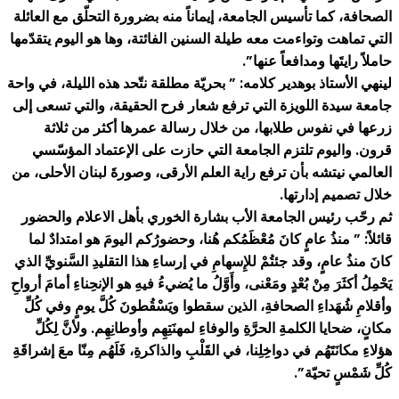
الصحافة، كما تأسيس الجامعة، إيماناً منه بضرورة التحلّق مع العائلة
التي تماهت وتواءمت معه طيلة السنين الفائتة، وها هو اليوم يتقدّمها
حاملاً رايتَها ومدافعاً عنها”.
لينهي الأستاذ بوهدير كلامه: ” بحريّة مطلقة نتّحد هذه الليلة، في واحة
جامعة سيدة اللويزة التي ترفع شعار فرح الحقيقة، والتي تسعى إلى
زرعها في نفوس طلابها، من خلال رسالة عمرها أكثر من ثلاثة
قرون. واليوم تلتزم الجامعة التي حازت على الإعتماد المؤسّسي
العالمي نيتشه بأن ترفع راية العلم الأرقى، وصورةَ لبنان الأحلى، من
خلال تصميم إدارتها.
ثم رحّب رئيس الجامعة الأب بشارة الخوري بأهل الاعلام والحضور
قائلاً: ” منذُ عامٍ كانَ مُعْظَمُكم هُنا، وحضورُكم اليومَ هو امتدادٌ لما
كانَ منذُ عامٍ، وقد جئتُمْ للإِسهامِ في إرساءِ هذا التقليدِ السَّنويِّ الذي
يَحْمِلُ أكثَرَ مِنْ بُعْدٍ ومَعْنى، وأَوَّلُ ما يُضيءُ فيهِ هو الإنحِناءِ أمامَ أرواحِ
وأقلامِ شُهَداءِ الصحافةِ، الذين سقطوا ويَسْقُطونَ كُلَّ يومٍ وفي كُلِّ
مكانٍ، ضحايا الكلمةِ الحرَّةِ والوفاءِ لمهنَتِهِم وأوطانِهِم. ولأنَّ لِكُلِّ
هؤلاءِ مكانَتَهُم في دواخِلِنا، في القَلْبِ والذاكرةِ، فَلَهُم مِنّا معَ إشراقَةِ
كُلِّ شَمْسٍ تحيّة”.