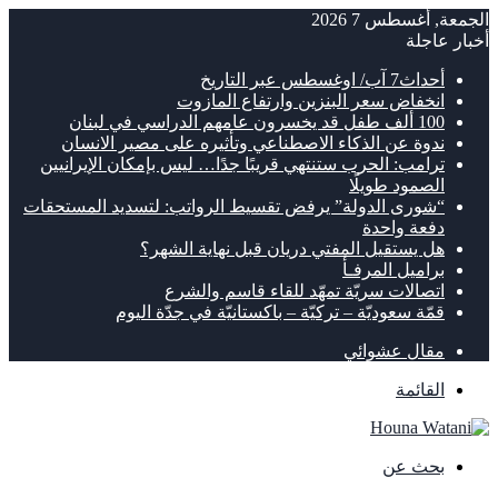
الجمعة, أغسطس 7 2026
أخبار عاجلة
أحداث7 آب/ اوغسطس عبر التاريخ
انخفاض سعر البنزين وارتفاع المازوت
100 ألف طفل قد يخسرون عامهم الدراسي في لبنان
ندوة عن الذكاء الاصطناعي وتأثيره على مصير الانسان
ترامب: الحرب ستنتهي قريبًا جدًا… ليس بإمكان الإيرانيين
الصمود طويلًا
“شورى الدولة” يرفض تقسيط الرواتب: لتسديد المستحقات
دفعة واحدة
هل يستقيل المفتي دريان قبل نهاية الشهر؟
براميل المرفـأ
اتصالات سريّة تمهّد للقاء قاسم والشرع
قمّة سعوديّة – تركيّة – باكستانيّة في جدّة اليوم
مقال عشوائي
القائمة
بحث عن