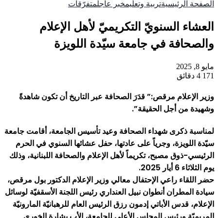
الصفحة الرئيسية
تربية وتعليم
خبر عاجل
متفرّقات
العشاء السنويّ التكريميّ لأهل الإعلام
والصحافة في جامعة سيّدة اللويزة
مايو 8, 2025
171
4 دقائق
وزير الإعلام مرقص:” قدَرَ الصحافة عبر التاريخ أن تكون شاهدةً
وشهيدة من أجل الحقيقة”.
لمناسبة ذكرى شهداء الصحافة وعيد تأسيس الجامعة، أقامت جامعة
سيّدة اللويزة، وجرياً على عادتها، حفل عشائها السنوي في الحرم
الرئيسي-ذوق مصبح، تكريماً لأهل الإعلام والصحافة اللبنانية، وذلك
يوم الثلاثاء 6 أيار 2025.
حضر اللقاء راعي الإحتفال معالي وزير الإعلام الدكتور بول مرقص،
سيادة المطران أنطوان نبيل العنداري رئيس اللجنة الأسقفيّة لوسائل
الإعلام، قدس الأباتي إدمون رزق الرئيس العام للرهبانيّة المارونيّة
المريميّة ورئيس المجلس الأعلى للجامعة، الأب بشارة الخوري