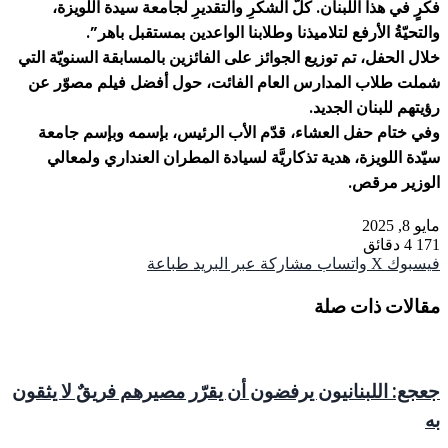
فكرٍ في هذا اللبنان. كلُّ الشكرِ والتقديرِ لجامعة سيدة اللويزة،
والتحيّةُ الأرفع لتلاميذنا وطلابنا الواعدين بمستقبل باهر”.
خلال الحفل، تم توزيع الجوائز على الفائزين بالمسابقة السنويّة التي
شملت طلاب المدارس العام الفائت، حول أفضل فيلم مصوّر عن
رؤيتهم للبنان الجديد.
وفي ختام حفل العشاء، قدّم الأب الرئيس، بإسمه وبإسم جامعة
سيّدة اللويزة، هدية تذكاريَّة لسيادة المطران العنداري ولمعالي
الوزير مرقص.
مايو 8, 2025
171
4 دقائق
فيسبوك
‫X
واتساب
مشاركة عبر البريد
طباعة
مقالات ذات صلة
جعجع: اللبنانيون يرفضون أن يقرّر مصيرهم فريقٌ لا يثقون
به