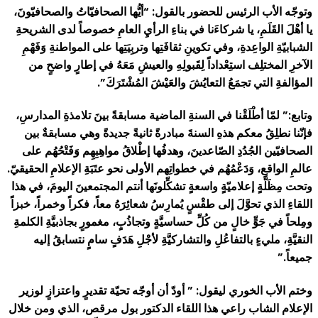
وتوجّه الأب الرئيس للحضور بالقول: “أيُّها الصحافيّاتُ والصحافيّونَ،
يا أهْلَ القَلَمِ، يا شركاءَنا في بناءِ الرأيِ العامِ خصوصاً لدى الشريحةِ
الشبابيّةِ الواعِدةِ، وفي تكوينِ ثقافَتِها وتربِيَتِها على المواطنةِ وَفَهْمِ
الآخرِ المختلِف استِعْداداً لِقَبولِهِ والعيشِ مَعَهُ في إطارٍ واضحٍ من
المؤالفةِ التي تجمَعُ التعايُشَ والعَيْشَ المُشْتَرَكَ”.
وتابع:” لمّا أطْلَقْنا في السنةِ الماضية مسابقةً بينَ تلامذةِ المدارسِ،
فإنّنا نطلِقُ معكم هذهِ السنةَ مبادرةً ثانيةً جديدةً وهي مسابقةٌ بين
الصحافيّين الجُدُدِ الصّاعدينَ، وهدفُها إطْلاقُ مواهِبِهِم وَفَتْحُهُم على
عالمِ الواقعِ، وَدَعْمُهُم في خطواتِهم الأولى نحو عتَبَةِ الإعلامِ الحقيقيّ.
وتحت مِظَلَّةٍ إعلاميّةٍ واسعةٍ تشكِّلونَها أنتم المجتمعينَ اليومَ، في هذا
اللقاءِ الذي تحوَّلَ إلى طقْسٍ يُمارِسُ شعائِرَهُ معاً، فكراً وخمراً، خبزاً
ومِلحاً في جَوٍّ خالٍ من كُلِّ حساسيَّةٍ وتجاذُبٍ، مغمورٍ بجاذبيَّةِ الكلمةِ
النقيَّةِ، مليءٍ بالتفاعُلِ والتشاركيَّةِ لأجْلِ هَدَفٍ سامٍ نتسابقُ إليه
جميعاً.”
وختم الأب الخوري ليقول: ” أودّ أن أوجّه تحيّة تقديرٍ واعتزازٍ لوزير
الإعلام الشاب راعي هذا اللقاء الدكتور بول مرقص، الذي ومن خلال