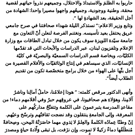
حاربوا به الظلمَ والاستبدادَ والاحتلال، وجميعهم نذروا حياتهم لقضية
محقة، وطنية ووجودية، وجميعُهم واجهوا مصيرا واحدا: الشهادة من
أجل الحقيقة، بعد الشهادةِ لها “.
وتابع وزير الاعلام:” نستذكر الليلة شهداء صحافتنا في صرح جامعي
عريق يحتفل بعيد تأسيسه. ونغتنم الفرصة لنعلن أنّ التعاون مع
جامعة سيّدة اللويزة سوف يكون من خلال تبادل الطاقات مع وزارة
الإعلام وتلفزيون لبنان، عبر الدراسات والأبحاث التي قد تقدّمها
الكليّات، وبخاصة قسم الدراسات السمعيّة والبصريّة في كليّة
الإنسانيّات، الذي سيساهم في إنتاج الوثائقيّات والأفلام القصيرة من
أجل بثّها على الهواء من خلال برامج متخصّصة تكون من تقديم
الطلاب أيضاً”.
وأنهى الدكتور مرقص كلمته: ” هوذا إعلامُنا، حاملُ آمالِنا وناشرُ
آلامِنا، وهؤلاءِ هم صحافيونا، في عروقِهم حبرٌ وفي أقلامهم دماء! من
مقاعدِ المدرسة يتبرعمونَ على الكلمة وتتفتّحُ مداركُهم على
المعرفة، وإلى الجامعةِ ينتقلون وقد نضجت ثقافتُهم وترسّخ وعيُهم.
إنّ وطنًا عِمادُه الكلمةُ والعِلمُ لا يَذوي مهما خاصَرَتْهُ المِحن، وصِحافةً
مُنطلَقُها دماءٌ زكيةٌ لا تموت، وإن نزَفت، بل تبقى وَلّادةَ حياةٍ ومصدرَ