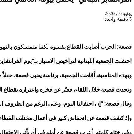
يونيو 10, 2026
5
دقيقة واحدة
قصعة: الحرب أصابت القطاع بقسوة لكننا متمسكون بالنه
احتفلت الجمعية اللبنانية لتراخيص الامتياز بـ”يوم الفرانشايز العالمي” الموافق في 10 حزيران 2026، وتهدف هذه المبادرة إلى تسليط الضوء على الفر
وبهذه المناسبة، أقامت الجمعية، برئاسة يحيى قصعة، حفلاً م
وتحدث قصعة خلال اللقاء، فعبّر عن فخره واعتزازه بقطاع الفرا
وقال قصعة: “إن احتفالنا اليوم، وعلى الرغم من الظروف القاسي
وإذ كشف قصعة عن انخفاض كبير في أعمال مختلف القطاعات، لا
وفي ختام كلمته، أعرب قصعة عن أمله في أن يأتي الاحتفال بـ”يوم الفرانشايز العالمي” في عام 2027 ولبنان قد استعاد