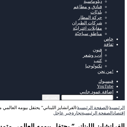
دبلوماسية
فنادق و مطاعم
بلديّات
حركة المطار
شركات الطيران
مقابلات إغترابيّة
مناطق سياحيّة
خاص
ثقافة
فنون
أدب وشعر
كتب
تكنولوجيا
!من نحن
فيسبوك
‫YouTube
إضافة عمود جانبي
بحث عن
الرئيسية
/
الصفحة الرئيسية
/
الفرانشايز اللبناني” يحتفل بيومه العالمي
إقتصاد
الصفحة الرئيسية
تجارة
خبر عاجل
الفرانشايز اللبناني” يحتفل بيومه العالمي مت