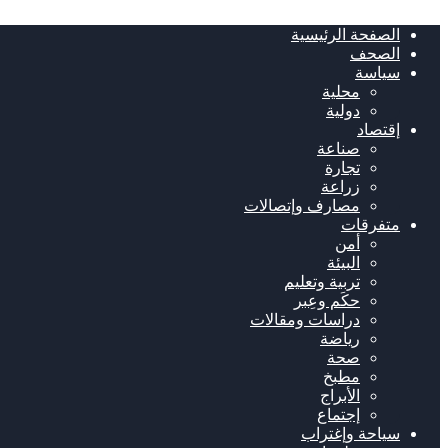
الصفحة الرئيسية
الصحف
سياسة
محلية
دولية
إقتصاد
صناعة
تجارة
زراعة
مصارف وإتصالات
متفرقات
أمن
البيئة
تربية وتعليم
حكَم وعِبر
دراسات ومقالات
رياضة
صحة
مطبخ
الأبراج
إجتماع
سياحة وإغتراب