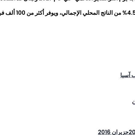
 آسيا
ن