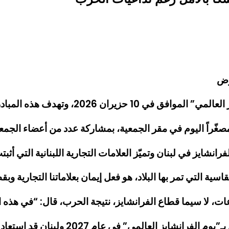
وض
انشايز وأثره البالغ على المجتمعات والاقتصادات الوطنية.
صغّراً اليوم في مقر الجمعية، بمشاركة عدد من أعضاء الجمعي
نشايز في لبنان وتميّز العلامات التجارية اللبنانية التي أثب
ة التي تمر بها البلاد، هو فعل إيمان بعلاماتنا التجارية وبقط
 سيما قطاع الفرانشايز، نتيجة الحرب، قال: “في هذه المناس
 عافيته واستقراره، وأن يكون القطاع قد حقق المزيد من التقدم والنجاح.