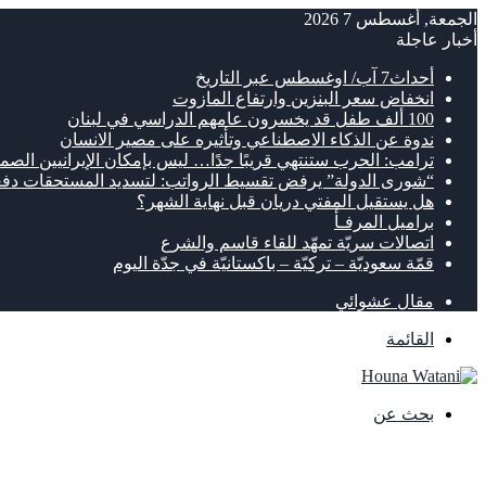
الجمعة, أغسطس 7 2026
أخبار عاجلة
أحداث7 آب/ اوغسطس عبر التاريخ
انخفاض سعر البنزين وارتفاع المازوت
100 ألف طفل قد يخسرون عامهم الدراسي في لبنان
ندوة عن الذكاء الاصطناعي وتأثيره على مصير الانسان
ترامب: الحرب ستنتهي قريبًا جدًا… ليس بإمكان الإيرانيين الصمو
“شورى الدولة” يرفض تقسيط الرواتب: لتسديد المستحقات دفع
هل يستقيل المفتي دريان قبل نهاية الشهر؟
براميل المرفـأ
اتصالات سريّة تمهّد للقاء قاسم والشرع
قمّة سعوديّة – تركيّة – باكستانيّة في جدّة اليوم
مقال عشوائي
القائمة
بحث عن