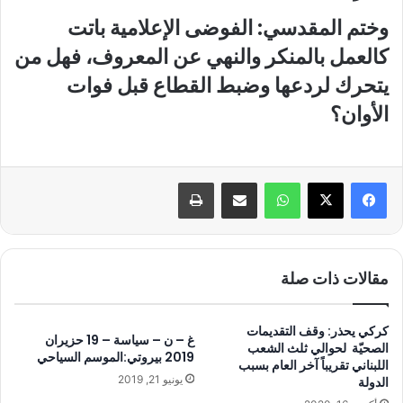
وختم المقدسي: الفوضى الإعلامية باتت
كالعمل بالمنكر والنهي عن المعروف، فهل من
يتحرك لردعها وضبط القطاع قبل فوات
الأوان؟
واتساب
مشاركة عبر البريد
طباعة
مقالات ذات صلة
كركي يحذر: وقف التقديمات
غ – ن – سياسة – 19 حزيران
الصحيّة لحوالي ثلث الشعب
2019 بيروتي:الموسم السياحي
اللبناني تقريباً آخر العام بسبب
يونيو 21, 2019
الدولة