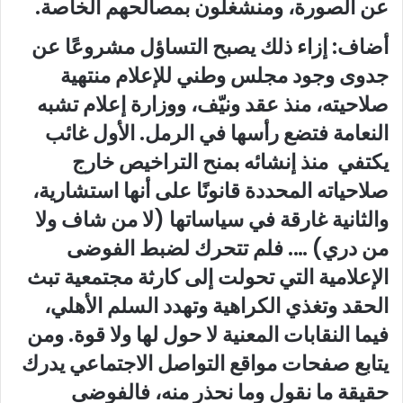
عن الصورة، ومنشغلون بمصالحهم الخاصة.
أضاف: إزاء ذلك يصبح التساؤل مشروعًا عن
جدوى وجود مجلس وطني للإعلام منتهية
صلاحيته، منذ عقد ونيّف، ووزارة إعلام تشبه
النعامة فتضع رأسها في الرمل. الأول غائب
يكتفي منذ إنشائه بمنح التراخيص خارج
صلاحياته المحددة قانونًا على أنها استشارية،
والثانية غارقة في سياساتها (لا من شاف ولا
من دري) …. فلم تتحرك لضبط الفوضى
الإعلامية التي تحولت إلى كارثة مجتمعية تبث
الحقد وتغذي الكراهية وتهدد السلم الأهلي،
فيما النقابات المعنية لا حول لها ولا قوة. ومن
يتابع صفحات مواقع التواصل الاجتماعي يدرك
حقيقة ما نقول وما نحذر منه، فالفوضى