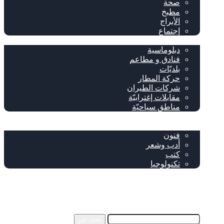
صحة
مطبخ
الأبراج
إجتماع
سياحة وإغتراب
دبلوماسية
فنادق و مطاعم
بلديّات
حركة المطار
شركات الطيران
مقابلات إغترابيّة
مناطق سياحيّة
خاص
ثقافة
فنون
أدب وشعر
كتب
تكنولوجيا
!من نحن
فيسبوك
‫YouTube
إضافة عمود جانبي
بحث عن