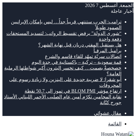
الجمعة, أغسطس 7 2026
أخبار عاجلة
ترامب: الحرب ستنتهي قريباً جداً… ليس بإمكان الإيرانيين
الصمود طويلاً
“شورى الدولة” يرفض تقسيط الرواتب: لتسديد المستحقات
دفعة واحدة
هل يستقيل المفتي دريان قبل نهاية الشهر؟
براميل المرفـأ
اتصالات سريّة تمهّد للقاء قاسم والشرع
قمة سعودية – تركية – باكستانية في جدة اليوم
خصخصةٌ بصمت… كيف تخسر البترون أكبر شواطئها الرملية
العامة؟
أبو شقرا: لا ضريبة جديدة على البنزين ولا زيادة رسوم على
المحروقات
ارتفاع مؤشر BLOM PMI في تموز إلى 50.7 نقطة
نقابة المحامين تكرّم أمين عام الصليب الأحمر اللبناني الأستاذ
جورج كتّانة
مقال عشوائي
القائمة