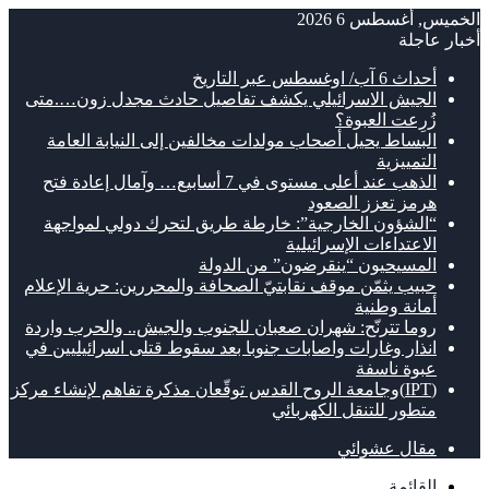
الخميس, أغسطس 6 2026
أخبار عاجلة
أحداث 6 آب/ اوغسطس عبر التاريخ
الجيش الاسرائيلي يكشف تفاصيل حادث مجدل زون….متى
زُرِعت العبوة؟
البساط يحيل أصحاب مولدات مخالفين إلى النيابة العامة
التمييزية
الذهب عند أعلى مستوى في 7 أسابيع… وآمال إعادة فتح
هرمز تعزز الصعود
“الشؤون الخارجية”: خارطة طريق لتحرك دولي لمواجهة
الاعتداءات الإسرائيلية
المسيحيون “ينقرضون” من الدولة
حبيب يثمّن موقف نقابتيّ الصحافة والمحررين: حرية الإعلام
أمانة وطنية
روما تترنّح: شهران صعبان للجنوب والجيش.. والحرب واردة
انذار وغارات واصابات جنوبا بعد سقوط قتلى اسرائيليين في
عبوة ناسفة
(IPT)وجامعة الروح القدس توقّعان مذكرة تفاهم لإنشاء مركز
متطور للتنقل الكهربائي
مقال عشوائي
القائمة