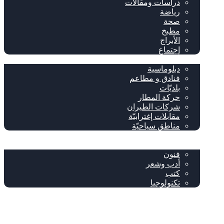
دراسات ومقالات
رياضة
صحة
مطبخ
الأبراج
إجتماع
سياحة وإغتراب
دبلوماسية
فنادق و مطاعم
بلديّات
حركة المطار
شركات الطيران
مقابلات إغترابيّة
مناطق سياحيّة
خاص
ثقافة
فنون
أدب وشعر
كتب
تكنولوجيا
!من نحن
فيسبوك
‫YouTube