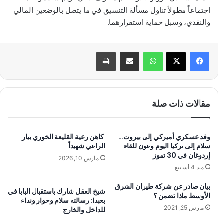
اجتماعاً مطولاً تناول مسألة التنسيق في ما يتصل بالوضعين المالي
والنقدي، وسبل حماية استقرارهما.
واتساب
مشاركة عبر البريد
طباعة
مقالات ذات صلة
وفد عسكري أميركي إلى بيروت…
كاهن رعية القليعة الخوري بيار
سلام إلى تركيا اليوم وعون للقاء
الراعي شهيداً
إردوغان في 30 تموز
مارس 10, 2026
منذ 4 أسابيع
بيان صادر عن شركة طيران الشرق
شيخ العقل شارك باستقبال البابا في
الأوسط ماذا تضمن ؟
بعبدا: رسالته سلام وحوار ونداء
مارس 25, 2021
للداخل والخارج