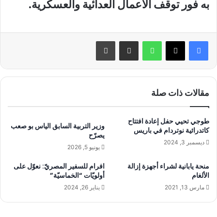
به فور توقف الأعمال العدائية والعسكرية.
واتساب
مشاركة عبر البريد
طباعة
مقالات ذات صلة
طوجي تحيي حفل إعادة افتتاح
وزير التربية السابق الياس بو صعب
كاتدرائية نوتردام في باريس
يصرّح
ديسمبر 3, 2024
يونيو 5, 2026
منحة يابانية لشراء أجهزة إزالة
افرام للسفير المصريّ: نعوّل على
الألغام
أولويّات “الخماسيّة”
مارس 13, 2021
يناير 26, 2024