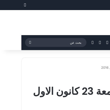
مقال عشوائي
فيسبوك
‫YouTube
إضافة عمود جانبي
بحث
عن
ري – ندين ميديا – سياسة – المفكرة ليوم الجمعة 23 كانون الاول