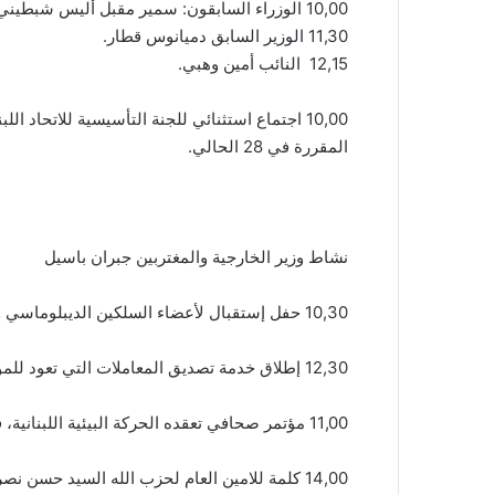
10,00 الوزراء السابقون: سمير مقبل أليس شبطيني وعبد المطلب حناوي.
11,30 الوزير السابق دميانوس قطار.
12,15 النائب أمين وهبي.
المقررة في 28 الحالي.
نشاط وزير الخارجية والمغتربين جبران باسيل
10,30 حفل إستقبال لأعضاء السلكين الديبلوماسي والإداري بمناسبة عيدي الميلاد ورأس السن، ويلقي كلمة في المناسبة.
12,30 إطلاق خدمة تصديق المعاملات التي تعود للمواطنين عبر شركة Liban Post.
11,00 مؤتمر صحافي تعقده الحركة البيئية اللبنانية، في مركزها في بعبدا، لمطالبة لجنة صياغة البيان الوزاري بإدراج الملف البيئي.
14,00 كلمة للامين العام لحزب الله السيد حسن نصر الله في لقاء طلابي.