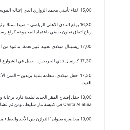
15,00 لقاء تأبيني محمد الزواري الذي إغتاله الموساد الصهيوني بمدينة صفاقس في تونس، بدعوة من “ندوة العمل العربي”، في مركز توفيق طبارة في بيروت.
16,30 يوقع النادي الأهلي الرياضي – صيدا ممثل
رباح اتفاق تعاون يقضي باعتماد المجموعة كراع رسمي
17,00 ريسيتال ميلادي تحييه عبير نعمة، بدعوة من اتحاد بلديات منطقة جزين بالتعاون مع بلدية كفرجرة، في صالون كنيسة مار يوحنا المعمدان – كفرجرة.
17,30 كارنفال نادي الخريجين – جبيل في الشوارع الرئيسية للمدينة تشارك فيه الفرقة الموسيقية للنادي والخيالة والسيارات المزينة.
17,30 حفل ميلادي، تنظمه بلدية بزبدين – المتن 
العيد.
Canta Alleluia في كنيسة مار شليطا، ومن ثم عشاء في مطعم الحارة ـ فاريا، يتحدث خلاله باسيل عند الساعة 21,00 مساء.
19,00 محاضرة بعنوان” التوازن بين الأخذ والعطاء مفاهيم إيزوتيريكية” يلقيها الباحثان في علوم الإيزوتيريك ندى شحادة معوض وزياد شهاب الدين، في مركز العلوم – الحازمية.