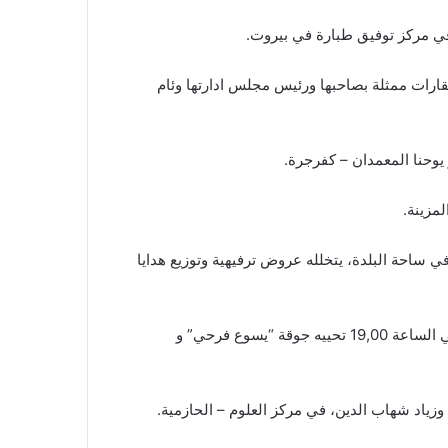
لعقارات ممثلة بصاحبها ورئيس مجلس ادارتها وئام
، في ساحة البلدة، يتخلله عروض ترفيهية وتوزيع هدايا
18,00 حفل إفتتاح المقر الجديد لبلدية فاريا برعاية وحضور وزير الخارجية والمغتربين جبران باسيل، ويلي الاحتفال ريسيتال ديني الساعة 19,00 تحييه جوقة “يسوع فرحي” و