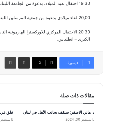
19,30 احتفال بعيد الميلاد، بدعوة من الجامعة اللبنانية الاميركية (LAU)، في الكنيسة الانجيلية الوطنية – في جادة رياض الصلح.
20,00 لقاء ميلادي بدعوة من جمعية المرسلين اللبنانيين الموارنة، وذلك في مجمع السيتي مول – نهر الموت.
20,30 الاحتفال المركزي للاوركسترا الهارمونية
الكبرى – انطلياس.
مشاركة عبر البريد
طباعة
فيسبوك
‫X
مقالات ذات صلة
د. هاني الاصفر: سنقف بجانب الأهل في لبنان
قلق في ا
سبتمبر 30, 2024
سبتمبر 25, 024