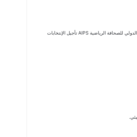
10,00 اجتماع استثنائي للجنة التأسيسية للاتحاد اللبناني للاعلام الرياضي، في فندق لوغبريال – الأشرفية. لعرض طلب الإتحاد الدولي للصحافة الرياضية AIPS تأجيل الإنتخابات