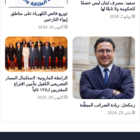
سعيد: مصرف لبنان ليس خصمًا
للحكومة ولا تابعًا لها
توزيع فائض الكهرباء على مناطق
يوليو 2, 2026
إيواء النازحين
أكتوبر 16, 2024
الرابطة المارونية: لاستكمال المسار
التشريعي الكفيل بتأمين اقتراع
المغتربين لـ١٢٨ نائباً
أكتوبر 30, 2025
زمكحل: زيادة الضرائب المبطّنة
يناير 23, 2024