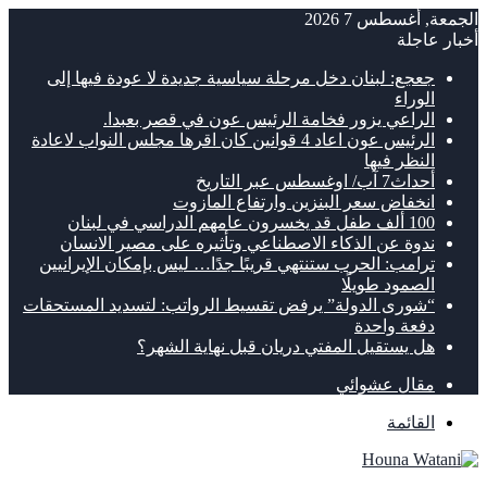
الجمعة, أغسطس 7 2026
أخبار عاجلة
جعجع: لبنان دخل مرحلة سياسية جديدة لا عودة فيها إلى
الوراء
الراعي يزور فخامة الرئيس عون في قصر بعبدا.
الرئيس عون اعاد 4 قوانين كان اقرها مجلس النواب لاعادة
النظر فيها
أحداث7 آب/ اوغسطس عبر التاريخ
انخفاض سعر البنزين وارتفاع المازوت
100 ألف طفل قد يخسرون عامهم الدراسي في لبنان
ندوة عن الذكاء الاصطناعي وتأثيره على مصير الانسان
ترامب: الحرب ستنتهي قريبًا جدًا… ليس بإمكان الإيرانيين
الصمود طويلًا
“شورى الدولة” يرفض تقسيط الرواتب: لتسديد المستحقات
دفعة واحدة
هل يستقيل المفتي دريان قبل نهاية الشهر؟
مقال عشوائي
القائمة