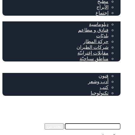
مطبخ
الأبراج
إجتماع
سياحة وإغتراب
دبلوماسية
فنادق و مطاعم
بلديّات
حركة المطار
شركات الطيران
مقابلات إغترابيّة
مناطق سياحيّة
خاص
ثقافة
فنون
أدب وشعر
كتب
تكنولوجيا
!من نحن
فيسبوك
‫YouTube
إضافة عمود جانبي
بحث عن