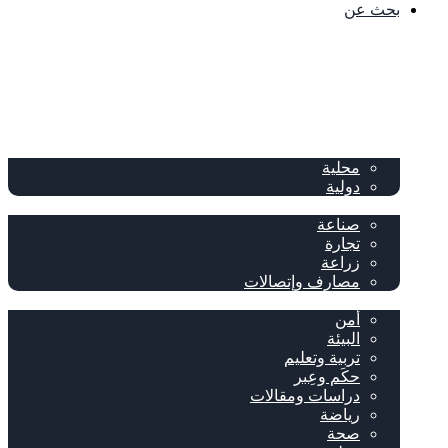
بحث عن
الصفحة الرئيسية
الصحف
سياسة
محلية
دولية
إقتصاد
صناعة
تجارة
زراعة
مصارف وإتصالات
متفرقات
أمن
البيئة
تربية وتعليم
حكَم وعِبر
دراسات ومقالات
رياضة
صحة