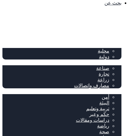
بحث عن
الصفحة الرئيسية
الصحف
سياسة
محلية
دولية
إقتصاد
صناعة
تجارة
زراعة
مصارف وإتصالات
متفرقات
أمن
البيئة
تربية وتعليم
حكَم وعِبر
دراسات ومقالات
رياضة
صحة