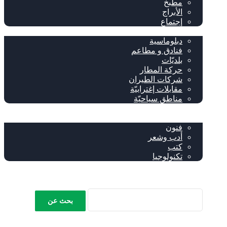
مطبخ
الأبراج
إجتماع
سياحة وإغتراب
دبلوماسية
فنادق و مطاعم
بلديّات
حركة المطار
شركات الطيران
مقابلات إغترابيّة
مناطق سياحيّة
خاص
ثقافة
فنون
أدب وشعر
كتب
تكنولوجيا
!من نحن
‫YouTube
فيسبوك
إضافة عمود جانبي
بحث عن