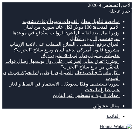
الأحد, أغسطس 9 2026
أخبار عاجلة
مناقصة لتأهيل مطار القليعات تمهيداً لإعادة تشغيله
الأمم المتحدة: 100 دولار لكل عائد سوري من لبنان
وزير المال بعد لقائه الراعي: الرواتب ستُدفع في موعدها
سرقة سنترال زوق مكايل
العراق يرفع السقف… السلاح المنفلت على لائحة الإرهاب
مشروع قانون أميركي لدعم لبنان ونزع سلاح “الحزب”:
عقوبات وتمويل يصل إلى 300 مليون دولار
رويترز: اتفاق لبناني إسرائيلي على دول بوسعها إرسال قوات
للتحقّق من نزع سلاح “الحزب”
“كاريتاس” جالت بذخائر الطوباوي البطريرك الحويّك في قرى
الجنوب
سوريا تستضيف وفدًا سعوديًا… الاستثمار في النفط والغاز
على طاولة البحث
أحداث 8 آب/ اوغسطس عبر التاريخ
مقال عشوائي
القائمة