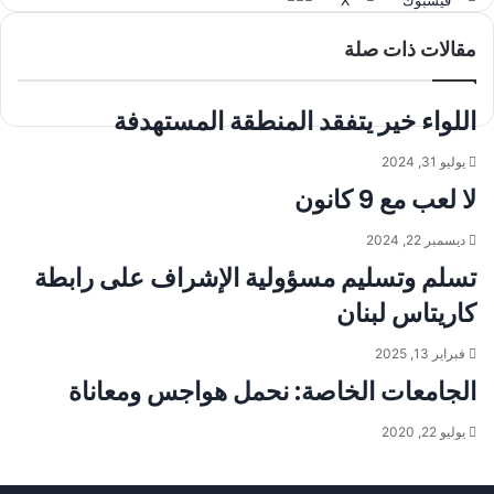
فيسبوك
‫X
و
م
ط
ا
ب
ش
مقالات ذات صلة
ت
ا
ا
ر
ع
س
ا
ك
ة
اللواء خير يتفقد المنطقة المستهدفة
ة
ب
ع
يوليو 31, 2024
ب
ر
لا لعب مع 9 كانون
ا
ل
ديسمبر 22, 2024
ب
تسلم وتسليم مسؤولية الإشراف على رابطة
ر
ي
كاريتاس لبنان
د
فبراير 13, 2025
الجامعات الخاصة: نحمل هواجس ومعاناة
يوليو 22, 2020