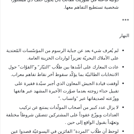
‏شخصية تستطيع التفاهم معها‎.‎
***
النهار‎
لم يُعرف شيء بعد عن جباية الرسوم من المؤسّسات المُعتدية
على الأملاك البحريّة تعزيزاً لواردات الخزينة العامة‎.‎
عادت المعارك على أشّدها بين طلّاب “التيّار” و”القوّات” حول
الانتخابات الطالبيّة بما يؤكّد سقوط آخر نقاط تفاهم معراب‎.‎
أوقفت قيادة الجيش المعاون الذي أجبر سيّدة فقيرة على
تقبيل حذاء زوجته بعدما صوّرت الأخيرة المشهد عبر هاتفها
ووزّعته ‏لصديقاتها عبر “واتساب‎”. ‎
لا يزال عدد كبير من أصحاب المولّدات يمتنع عن تركيب
العدادات ويوزّع عقوداً على المشتركين تتضمّن شروطاً مختلفة
وتعهّداً بقبول ‏الواقع إلى حين‎. ‎
لوحظ أن طلّاب “المردة” الفائزين في اليسوعيّة قصدوا عين