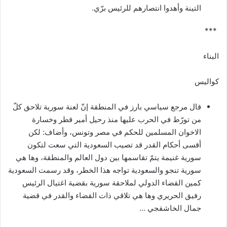
التينة وأهدوا انتصارهم للرئيس برّي‎.‎
البناء‎
كواليس‎
قال مرجع سياسي بارز في المنطقة إنّ لعنة سورية تلاحق كلّ
من تورّط في الحرب عليها منذ رحيل أمير قطر وخسارة
الاخوان ‏المسلمين للحكم في مصر وتونس، وأضاف: لكن
أقسى أحكام القدر قد تصيب السعودية التي سعت لتكون
سورية غنيمة يتمّ تقاسمها بين ‏دول العالم والمنطقة، وها هي
سورية تنجو والسعودية تواجه هذا الخطر، وقد رسمت السعودية
كمين القضاء الدولي لملاحقة سورية ‏بقضية اغتيال الرئيس
رفيق الحريري وها هي تلاقي ذات القضاء والقدر في قضية
جمال الخاشقجي‎… ‎