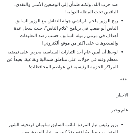
ضد حزب الله، ولكنه طمأن إلى الوضعين الأمني والنقدي،
الباقيين تحت ‏المظلة الدولية‎ !‎
ربح الوزير ملحم الرياشي جولة النقاش مع الوزير السابق
الياس أبو صعب في برنامج “كلام الناس”، حيث سجل عدة
أهداف في ‏مرمى زميله السابق، حسب رصد التعليقات
والفيديوهات على أكثر من موقع ألكتروني‎!‎
لوحظ أن أمين عام أحد التيارات السياسية يحرص على تمضية
معظم وقته في جولات على مناطق شمالية وبقاعية، بعيداً عن
المراكز ‏الحزبية الرئيسية في عواصم المحافظات‎!‎
الاخبار
علم وخبر
يزور رئيس تيار المردة النائب السابق سليمان فرنجية، الشهر
المقبل، روسيا. ويُرافقه وفدٌ كبير من تيار المردة، ومن