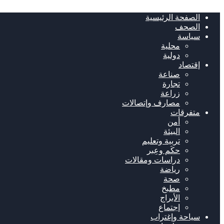
الصفحة الرئيسية
الصحف
سياسة
محلية
دولية
إقتصاد
صناعة
تجارة
زراعة
مصارف وإتصالات
متفرقات
أمن
البيئة
تربية وتعليم
حكَم وعِبر
دراسات ومقالات
رياضة
صحة
مطبخ
الأبراج
إجتماع
سياحة وإغتراب