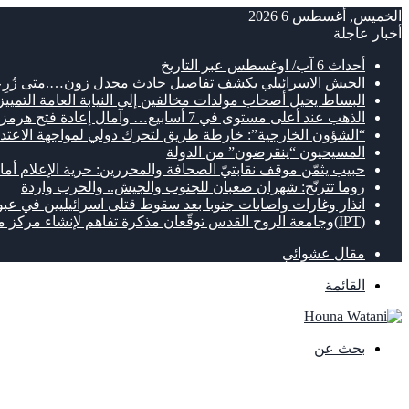
الخميس, أغسطس 6 2026
أخبار عاجلة
أحداث 6 آب/ اوغسطس عبر التاريخ
الجيش الاسرائيلي يكشف تفاصيل حادث مجدل زون….متى زُرِع
البساط يحيل أصحاب مولدات مخالفين إلى النيابة العامة التمييز
الذهب عند أعلى مستوى في 7 أسابيع… وآمال إعادة فتح هرمز تعزز الصعود
“الشؤون الخارجية”: خارطة طريق لتحرك دولي لمواجهة الاعتداء
المسيحيون “ينقرضون” من الدولة
حبيب يثمّن موقف نقابتيّ الصحافة والمحررين: حرية الإعلام أما
روما تترنّح: شهران صعبان للجنوب والجيش.. والحرب واردة
انذار وغارات واصابات جنوبا بعد سقوط قتلى اسرائيليين في عبو
(IPT)وجامعة الروح القدس توقّعان مذكرة تفاهم لإنشاء مركز متطور للتنقل الكهربائي
مقال عشوائي
القائمة
بحث عن