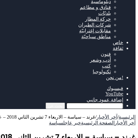
دبلوماسية
فنادق و مطاعم
بلديّات
حركة المطار
شركات الطيران
مقابلات إغترابيّة
مناطق سياحيّة
خاص
ثقافة
فنون
أدب وشعر
كتب
تكنولوجيا
!من نحن
فيسبوك
‫YouTube
إضافة عمود جانبي
بحث عن
الرئيسية
/
آخر الأخبار
/
غرند – سياسة – الاربعاء 7 تشرين الثاني 2018 – عون يستقبل مخزومي
آخر الأخبار
الصفحة الرئيسية
خبر عاجل
سياسة
غرند – سياسة – الاربعاء 7 تشرين الثاني 2018 – عون يستقبل مخزومي