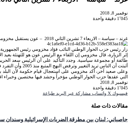
نوفمبر 8, 2018
1٬045
دقيقة واحدة
غرند – سياسة – الاربعاء 7 تشرين الثاني 2018 – عون يستقبل مخزومي
زار رئيس حزب الحوار الوطني النائب فؤاد مخزومي رئيس الجمهورية 
إثر الزيارة، قال مخزومي إن اللقاء مع الرئيس عون هو للتهنئة بعيد 
طائفة أو مجموعة سياسية. وجدد التأكيد على أن الرئيس سعد الحريري هو 
أثبتت أن الناس تريد التغيير وترفض النهج المتبع منذ 2005 وأن التفرد في الطوائف لم يعد قائماً.
وعلى صعيد آخر، أكد مخزومي على استعجال قيام حكومة لأن البلد بحا
التي عقدها حزب الحوار الوطني مؤخراً وحشد فيها مختصين وخبراء اق
نوفمبر 8, 2018
1٬045
دقيقة واحدة
فيسبوك
‫X
واتساب
مشاركة عبر البريد
طباعة
مقالات ذات صلة
حاصباني: لبنان بين مطرقة الضربات الإسرائيلية وسندان سل