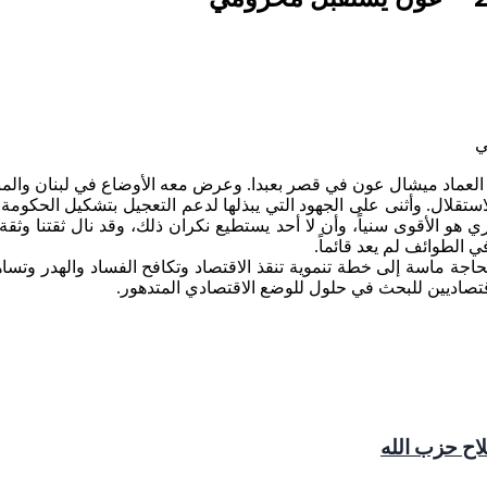
العماد ميشال عون في قصر بعبدا. وعرض معه الأوضاع في لبنان والم
الاستقلال. وأثنى على الجهود التي يبذلها لدعم التعجيل بتشكيل الحكو
الأقوى سنياً، وأن لا أحد يستطيع نكران ذلك، وقد نال ثقتنا وثقة غالب
جة ماسة إلى خطة تنموية تنقذ الاقتصاد وتكافح الفساد والهدر وتسا
تصاديين للبحث في حلول للوضع الاقتصادي المتدهور.
اح حزب الله