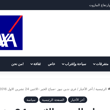
ارتفاع المازوت
متفرقات
سياحة وإغتراب
خاص
ثقافة
!من نحن
الرئيسية
/
آخر الأخبار
/
غري ندين نيوز -صباح الخير -الاثنين 24 تشرين الاول 2016
آخر الأخبار
الصفحة الرئيسية
سياسة