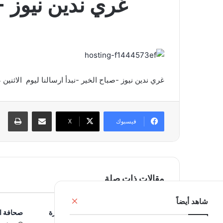
غري ندين نيوز -صباح الخي
غري ندين نيوز -صباح الخير -نبدأ ارسالنا ليوم الاثنين 24 تشرين الاول 2016
مشاركة عبر البريد
طبا
فيسبوك
‫X
مقالات ذات صلة
إغلاق
شاهد أيضاً
الاسمر: خطوات حاكم مصرف لبنان جبارة
صحافة اليوم 0