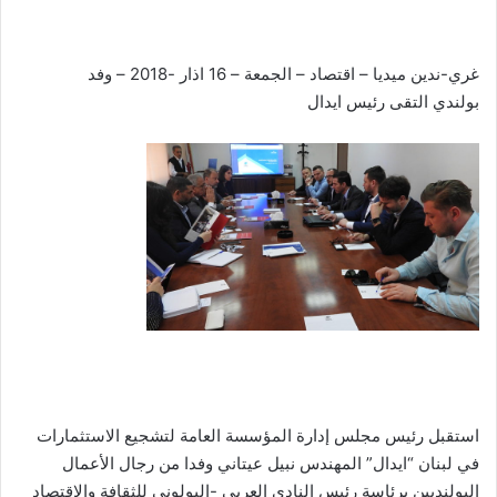
غري-ندين ميديا – اقتصاد – الجمعة – 16 اذار -2018 – وفد
بولندي التقى رئيس ايدال
استقبل رئيس مجلس إدارة المؤسسة العامة لتشجيع الاستثمارات
في لبنان “ايدال” المهندس نبيل عيتاني وفدا من رجال الأعمال
البولنديين برئاسة رئيس النادي العربي -البولوني للثقافة والاقتصاد