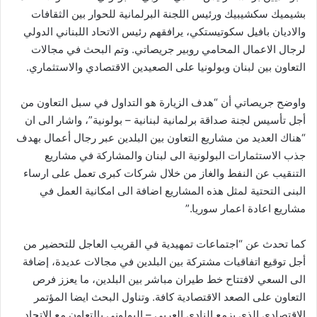
بشيميك سكشيبيك ورئيس اللجنة البرلمانية للحوار بين الثقافات
والاديان بافيل سكوتيستكي، يرافقهم رئيس الاتحاد اللبناني الدولي
لرجال الاعمال المحامي روبير جريصاتي. وتم البحث في مجالات
التعاون بين لبنان وبولونيا على الصعيدين الاقتصادي والاستثماري.
واوضح جريصاتي أن “هدف الزيارة هو التداول في سبل التعاون من
أجل تأسيس لجنة صداقة برلمانية لبنانية – بولونية”، واشار الى ان
“هناك العديد من مشاريع التعاون بين البلدين عبر رجال أعمال بهدف
جذب الاستثمارات البولونية الى لبنان والمشاركة في مشاريع
التنقيب عن النفط والغاز من خلال شركات كبرى تعمل على ارساء
البنى التحتية لمثل هذه المشاريع اضافة الى امكانية العمل في
مشاريع اعادة اعمار سوريا.”
كما تحدث عن “اجتماعات تمهيدية في القريب العاجل للتحضير من
أجل توقيع اتفاقيات مشتركة بين البلدين في مجالات عديدة، إضافة
الى السعي لافتتاح خط طيران مباشر بين البلدين، ما يعزز فرص
التعاون على الصعد الاقتصادية كافة. وتناول البحث ايضا المؤتمر
الاقتصادي الذي يزمع النادي العربي – البولوني بالتعاون مع الاتحاد