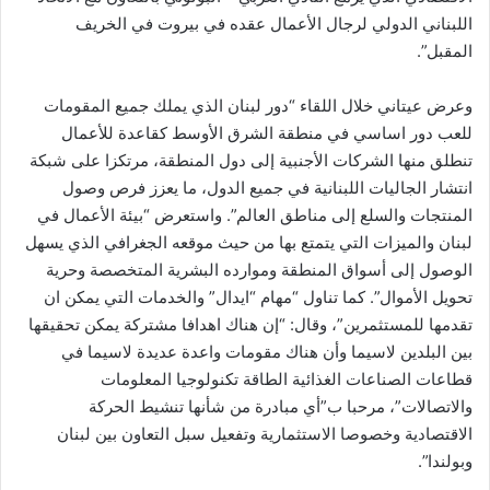
اللبناني الدولي لرجال الأعمال عقده في بيروت في الخريف
المقبل”.
وعرض عيتاني خلال اللقاء “دور لبنان الذي يملك جميع المقومات
للعب دور اساسي في منطقة الشرق الأوسط كقاعدة للأعمال
تنطلق منها الشركات الأجنبية إلى دول المنطقة، مرتكزا على شبكة
انتشار الجاليات اللبنانية في جميع الدول، ما يعزز فرص وصول
المنتجات والسلع إلى مناطق العالم”. واستعرض “بيئة الأعمال في
لبنان والميزات التي يتمتع بها من حيث موقعه الجغرافي الذي يسهل
الوصول إلى أسواق المنطقة وموارده البشرية المتخصصة وحرية
تحويل الأموال”. كما تناول “مهام “ايدال” والخدمات التي يمكن ان
تقدمها للمستثمرين”، وقال: “إن هناك اهدافا مشتركة يمكن تحقيقها
بين البلدين لاسيما وأن هناك مقومات واعدة عديدة لاسيما في
قطاعات الصناعات الغذائية الطاقة تكنولوجيا المعلومات
والاتصالات”، مرحبا ب”أي مبادرة من شأنها تنشيط الحركة
الاقتصادية وخصوصا الاستثمارية وتفعيل سبل التعاون بين لبنان
وبولندا”.