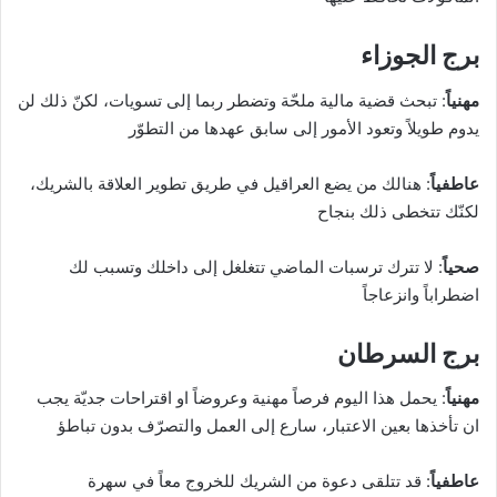
برج الجوزاء
مهنياً
: تبحث قضية مالية ملحّة وتضطر ربما إلى تسويات، لكنّ ذلك لن
يدوم طويلاً وتعود الأمور إلى سابق عهدها من التطوّر
عاطفياً
: هنالك من يضع العراقيل في طريق تطوير العلاقة بالشريك،
لكنّك تتخطى ذلك بنجاح
صحياً
: لا تترك ترسبات الماضي تتغلغل إلى داخلك وتسبب لك
اضطراباً وانزعاجاً
برج السرطان
مهنياً
: يحمل هذا اليوم فرصاً مهنية وعروضاً او اقتراحات جديّة يجب
ان تأخذها بعين الاعتبار، سارع إلى العمل والتصرّف بدون تباطؤ
عاطفياً
: قد تتلقى دعوة من الشريك للخروج معاً في سهرة