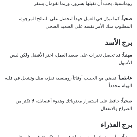
رومانسية، يجب أن تقبلها بسرور، وربما تقومان بسفر
صحياً
: كما تبذل في العمل جهداً لتحصل على النتائج المرجوة،
المطلوب منك الأمر نفسه على الصعيد الصحي
برج الأسد
مهنياً
: قد تحصل تغيرات على صعيد العمل، اختر الأفضل ولكن ليس
الأسهل
عاطفياً
: تقضي مع الحبيب أوقاتاً رومنسية تقرّبه منك وتشعل في قلبه
الهيام مجدداً
صحياً
: حافظ على استقرار معنوياتك وهدوء أعصابك، لا تكثر من
الصراخ والانفعال
برج العذراء
مهنياً
: يبشّر وضعك المهني بنجاح قريب لم تكن تتوقعه، ثابر على