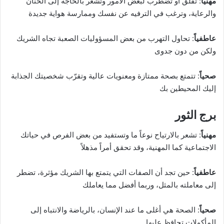
مهنياً
: تقلق أو تضطرب لبعض الأمور وتشعر بالحاجة إلى الحنان
والرعاية، وترغب في الترفيه عن نفسك وممارسة هواية جديدة
عاطفياً
: تحاول التهرب من بعض المسؤوليات الصعبة تجاه الشريك
ولكن من دون جدوى
صحياً
: تتمتع بصحة ممتازة ومعنويات عالية وتقرّب شخصيتك الجذابة
إليك المحيطين بك
برج الثور
مهنياً
: تشعر بالارتياح نوعاً ما وتستفيد من بعض الفرص في حياتك
الاجتماعية كما المهنية، وقد تحقق أمراً مذهلاً
عاطفياً
: حين تجد أن الصفات التي يتمتع بها الشريك مؤثرة، تضطر
إلى معاملته بالمثل، وربما أفضل مما يعاملك
صحياً
: الصحة هي أغلى ما عند الإنسان، بالرياضة والانتباه إلى
المأكولات تحافظ عليها