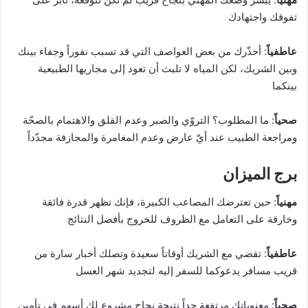
تفوقك واجتهادك
عاطفياً
: أحذّرك من بعض العواصف التي قد تسبب نفوراً وجفاء بينك
وبين الشريك، لكن المياه لا تلبث أن تعود إلى مجاريها الطبيعية
بينكما
صحياً
: ما المطلوب؟ التروّي والصبر وعدم القلق والاهتمام بالصحّة
ومراجعة الطبيب عند أيّ عارض وعدم المغامرة والمجازفة مجدّداً
برج الميزان
مهنياً
: حين تعترضك المصاعب الكبيرة، فإنك تظهر قدرة فائقة
وخارقة على التعامل مع الظروف للخروج بأفضل النتائج
عاطفياً
: تقضي مع الشريك أوقاتاً سعيدة وتصلك أخبار سارة من
قريب مسافر يدعوكما للسفر إليه لتجديد شهر العسل
صحياً
: معنوياتك مرتفعة جداً نتيجة نجاح مشروع لك أسهم في تأمين