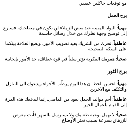
مع توقعات جاكلين عقيقي
برج الحمل
مهنياً
: النوايا المبيتة عند بعض الزملاء لن تكون في مصلحتك، فسارع
إلى توضيح وجهة نظرك من خلال رسائل حاسمة
عاطفياً
: تحرك من الشريك يعيد تصويب الأمور، ويضع العلاقة بينكما
على السكة الصحيحة
صحياً
: همومك الفكرية تؤثر سلباً في قوة عطائك، خذ الأمور بإيجابية
برج الثور
مهنياً
: لحسن الحظ ان هذا اليوم يرطّب الأجواء ويدعوك الى التنازل
والتكيّف مع الآخرين
عاطفياً
: أحد مواليد الحمل يعود من الماضي، إنما ليدفعك هذه المرة
إلى القيام بأعمال الخير
صحياً
: لا تهمل نوعية طعامك ولا تسترسل بالسهر فأنت معرض
للإرهاق بسرعة بسبب تعثر الأوضاع