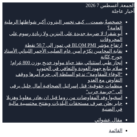
الجمعة, أغسطس 7 2026
أخبار عاجلة
خصخصةٌ بصمت… كيف تخسر البترون أكبر شواطئها الرملية
العامة؟
أبو شقرا: لا ضريبة جديدة على البنزين ولا زيادة رسوم على
المحروقات
ارتفاع مؤشر BLOM PMI في تموز إلى 50.7 نقطة
نقابة المحامين تكرّم أمين عام الصليب الأحمر اللبناني الأستاذ
جورج كتّانة
إنجاز طبي استثنائي ينقذ حياة مولود خديج بوزن 800 غرام!
سلام يتابع جهود العودة والتعافي في الجنوب
“الوفاء للمقاومة”: ندعو السلطة إلى حزم أمرها ووقف
التفاوض مع العدو
منظمات حقوقية: قتل إسرائيل الصحافية آمال خليل يرقى
الى “جريمة حرب”
اسحَبوا وفد المفاوضات من روما قبل ان يغادر مغلوبا وهزيلا
جابر يعلن صرف مستحقات البلديات ويفتتح محتسبية مالية
في الضنية
مقال عشوائي
القائمة