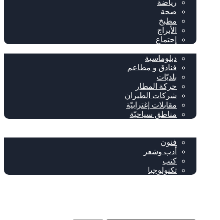
رياضة
صحة
مطبخ
الأبراج
إجتماع
سياحة وإغتراب
دبلوماسية
فنادق و مطاعم
بلديّات
حركة المطار
شركات الطيران
مقابلات إغترابيّة
مناطق سياحيّة
خاص
ثقافة
فنون
أدب وشعر
كتب
تكنولوجيا
!من نحن
فيسبوك
‫YouTube
إضافة عمود جانبي