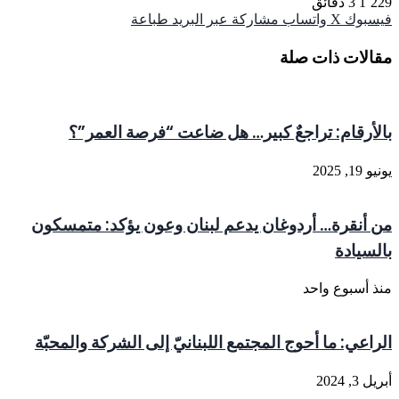
1٬229
3 دقائق
فيسبوك
‫X
واتساب
مشاركة عبر البريد
طباعة
مقالات ذات صلة
بالأرقام: تراجعٌ كبير… هل ضاعت “فرصة العمر”؟
يونيو 19, 2025
من أنقرة… أردوغان يدعم لبنان وعون يؤكد: متمسكون
بالسيادة
منذ أسبوع واحد
الراعي: ما أحوج المجتمع اللبنانيّ إلى الشركة والمحبّة
أبريل 3, 2024