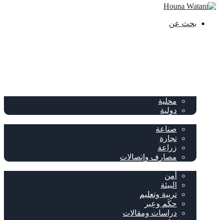
بحث عن
الصفحة الرئيسية
الصحف
سياسة
محلية
دولية
إقتصاد
صناعة
تجارة
زراعة
مصارف وإتصالات
متفرقات
أمن
البيئة
تربية وتعليم
حكَم وعِبر
دراسات ومقالات