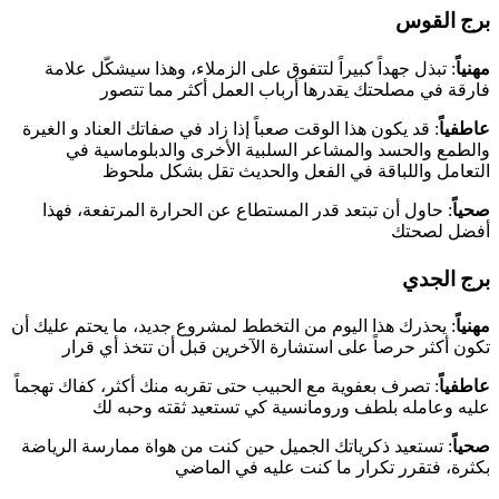
برج القوس
مهنياً
: تبذل جهداً كبيراً لتتفوق على الزملاء، وهذا سيشكّل علامة
فارقة في مصلحتك يقدرها أرباب العمل أكثر مما تتصور
عاطفياً
: قد يكون هذا الوقت صعباً إذا زاد في صفاتك العناد و الغيرة
والطمع والحسد والمشاعر السلبية الأخرى والدبلوماسية في
التعامل واللباقة في الفعل والحديث تقل بشكل ملحوظ
صحياً
: حاول أن تبتعد قدر المستطاع عن الحرارة المرتفعة، فهذا
أفضل لصحتك
برج الجدي
مهنياً
: يحذرك هذا اليوم من التخطط لمشروع جديد، ما يحتم عليك أن
تكون أكثر حرصاً على استشارة الآخرين قبل أن تتخذ أي قرار
عاطفياً
: تصرف بعفوية مع الحبيب حتى تقربه منك أكثر، كفاك تهجماً
عليه وعامله بلطف ورومانسية كي تستعيد ثقته وحبه لك
صحياً
: تستعيد ذكرياتك الجميل حين كنت من هواة ممارسة الرياضة
بكثرة، فتقرر تكرار ما كنت عليه في الماضي