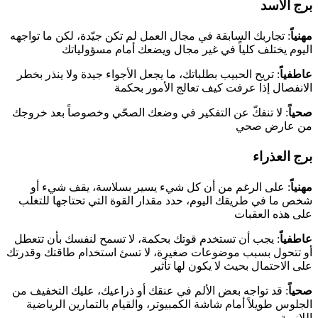
برج الأسد
مهنياً
: تجاربك السابقة في مجال العمل لم تكن جيّدة، لكن ما تواجهه
اليوم يختلف كلياً في غير مجال ويضعك أمام مسؤولياتك
عاطفياً
: تريح الحبيب بطلباتك، ما يجعل الأجواء جيدة ولا ينذر بخطر
الانفصال إذا عرفت كيف تعالج الأمور بحكمة
صحياً
: لا تنفكّ عن التفكير في وضعك الصحّي وخصوصاً بعد خروجك
من عارض صحي
برج العذراء
مهنياً
: على الرغم من أن كل شيء يسير بسلاسة، يقف شيء أو
شخص ما في طريقك اليوم، حدد مقدار القوة التي تحتاجها للتغلب
على هذه العقبات
عاطفياً
: يجب أن تستخدم قوتك بحكمة، لا تسمح لنفسك بأن تتعطل
أو تتحول بسبب موضوعات صغيرة، لا تسئ استخدام طاقتك وقدرتك
على الاحتمال بحيث لا يكون لها تأثير
صحياً
: قد تواجه بعض الألم في عنقك أو ذراعيك، عليك التخفيف من
الجلوس طويلاً أمام شاشة الكمبيوتر، والقيام بالتمارين الرياضية
اللازمة