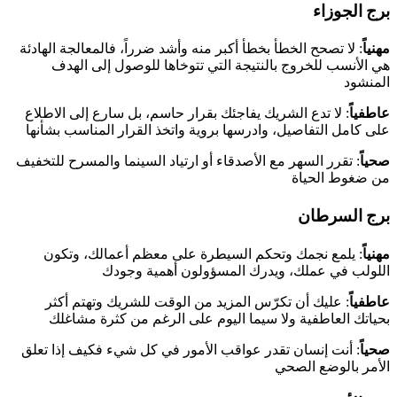
برج الجوزاء
مهنياً
: لا تصحح الخطأ بخطأ أكبر منه وأشد ضرراً، فالمعالجة الهادئة
هي الأنسب للخروج بالنتيجة التي تتوخاها للوصول إلى الهدف
المنشود
عاطفياً
: لا تدع الشريك يفاجئك بقرار حاسم، بل سارع إلى الاطلاع
على كامل التفاصيل، وادرسها بروية واتخذ القرار المناسب بشأنها
صحياً
: تقرر السهر مع الأصدقاء أو ارتياد السينما والمسرح للتخفيف
من ضغوط الحياة
برج السرطان
مهنياً
: يلمع نجمك وتحكم السيطرة على معظم أعمالك، وتكون
اللولب في عملك، ويدرك المسؤولون أهمية وجودك
عاطفياً
: عليك أن تكرّس المزيد من الوقت للشريك وتهتم أكثر
بحياتك العاطفية ولا سيما اليوم على الرغم من كثرة مشاغلك
صحياً
: أنت إنسان تقدر عواقب الأمور في كل شيء فكيف إذا تعلق
الأمر بالوضع الصحي