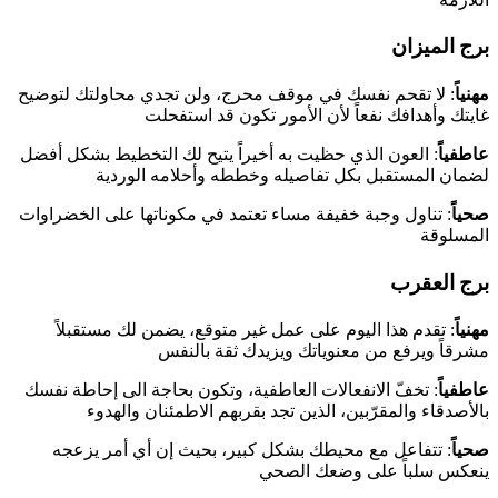
برج الميزان
مهنياً
: لا تقحم نفسك في موقف محرج، ولن تجدي محاولتك لتوضيح
غايتك وأهدافك نفعاً لأن الأمور تكون قد استفحلت
عاطفياً
: العون الذي حظيت به أخيراً يتيح لك التخطيط بشكل أفضل
لضمان المستقبل بكل تفاصيله وخططه وأحلامه الوردية
صحياً
: تناول وجبة خفيفة مساء تعتمد في مكوناتها على الخضراوات
المسلوقة
برج العقرب
مهنياً
: تقدم هذا اليوم على عمل غير متوقع، يضمن لك مستقبلاً
مشرقاً ويرفع من معنوياتك ويزيدك ثقة بالنفس
عاطفياً
: تخفّ الانفعالات العاطفية، وتكون بحاجة الى إحاطة نفسك
بالأصدقاء والمقرّبين، الذين تجد بقربهم الاطمئنان والهدوء
صحياً
: تتفاعل مع محيطك بشكل كبير، بحيث إن أي أمر يزعجه
ينعكس سلباً على وضعك الصحي