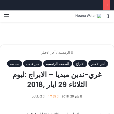
بحث عن
الق
الرئيسية
/
آخر الأخبار
آخر الأخبار
الأبراج
الصفحة الرئيسية
خبر عاجل
سياسة
غري-ندين ميديا – الابراج :ليوم
الثلاثاء 29 ايار ,2018
مايو 29, 2018
1٬155
2 دقائق