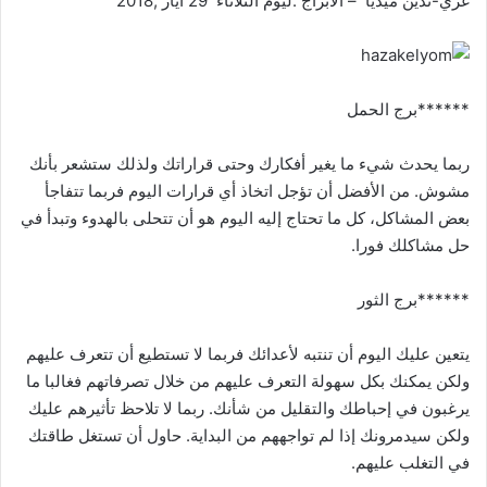
غري-ندين ميديا – الابراج :ليوم الثلاثاء 29 ايار ,2018
******برج الحمل
ربما يحدث شيء ما يغير أفكارك وحتى قراراتك ولذلك ستشعر بأنك
مشوش. من الأفضل أن تؤجل اتخاذ أي قرارات اليوم فربما تتفاجأ
بعض المشاكل، كل ما تحتاج إليه اليوم هو أن تتحلى بالهدوء وتبدأ في
حل مشاكلك فورا.
******برج الثور
يتعين عليك اليوم أن تنتبه لأعدائك فربما لا تستطيع أن تتعرف عليهم
ولكن يمكنك بكل سهولة التعرف عليهم من خلال تصرفاتهم فغالبا ما
يرغبون في إحباطك والتقليل من شأنك. ربما لا تلاحظ تأثيرهم عليك
ولكن سيدمرونك إذا لم تواجههم من البداية. حاول أن تستغل طاقتك
في التغلب عليهم.