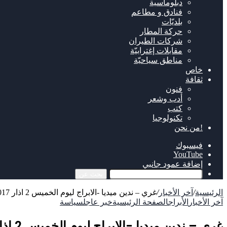
دبلوماسية
فنادق و مطاعم
بلديّات
حركة المطار
شركات الطيران
مقابلات إغترابيّة
مناطق سياحيّة
خاص
ثقافة
فنون
أدب وشعر
كتب
تكنولوجيا
!من نحن
فيسبوك
‫YouTube
إضافة عمود جانبي
بحث عن
الرئيسية
/
آخر الأخبار
/
غري – ندين ميديا -الابراج ليوم الخميس 2 اذار 2017 و حظك مع توقعات جاكلين عقيقي
آخر الأخبار
الأبراج
الصفحة الرئيسية
خبر عاجل
سياسة
غري – ندين ميديا -الابراج ليوم الخميس 2 اذار 2017 و حظك مع توقعات جاكلين عقيقي