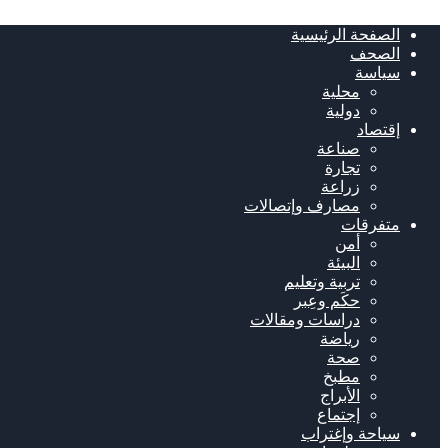
الصفحة الرئيسية
الصحف
سياسة
محلية
دولية
إقتصاد
صناعة
تجارة
زراعة
مصارف وإتصالات
متفرقات
أمن
البيئة
تربية وتعليم
حكَم وعِبر
دراسات ومقالات
رياضة
صحة
مطبخ
الأبراج
إجتماع
سياحة وإغتراب