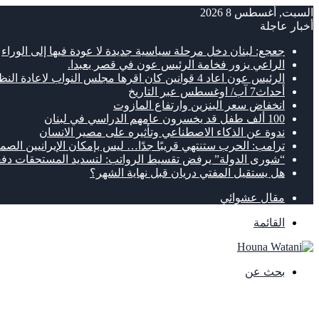
السبت, أغسطس 8 2026
أخبار عاجلة
جعجع: لبنان دخل مرحلة سياسية جديدة لا عودة فيها إلى الوراء
الراعي يزور فخامة الرئيس عون في قصر بعبدا.
الرئيس عون اعاد 4 قوانين كان اقرها مجلس النواب لاعادة النظر فيها
أحداث7 آب/ اوغسطس عبر التاريخ
انخفاض سعر البنزين وارتفاع المازوت
100 ألف طفل قد يخسرون عامهم الدراسي في لبنان
ندوة عن الذكاء الاصطناعي وتأثيره على مصير الانسان
ترامب: الحرب ستنتهي قريبًا جدًا… ليس بإمكان الإيرانيين الصمو
“شورى الدولة” يرفض تقسيط الرواتب: لتسديد المستحقات دفع
هل يستقيل المفتي دريان قبل نهاية الشهر؟
مقال عشوائي
القائمة
بحث عن