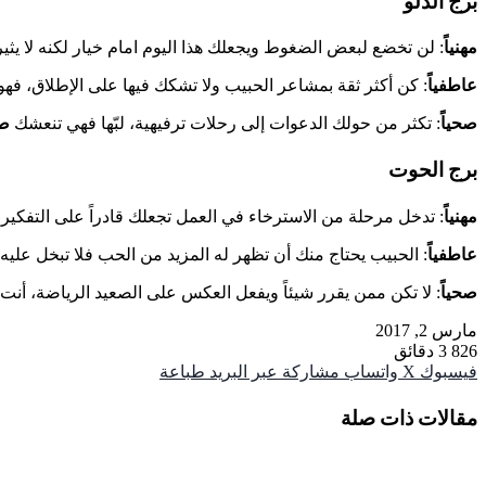
برج الدلو
مهنياً
: لن تخضع لبعض الضغوط ويجعلك هذا اليوم امام خيار لكنه لا يثير 
عاطفياً
: كن أكثر ثقة بمشاعر الحبيب ولا تشكك فيها على الإطلاق، فهو
صحياً
: تكثر من حولك الدعوات إلى رحلات ترفيهية، لبّها فهي تنعشك
صح
برج الحوت
مهنياً
: تدخل مرحلة من الاسترخاء في العمل تجعلك قادراً على التفكير
عاطفياً
: الحبيب يحتاج منك أن تظهر له المزيد من الحب فلا تبخل علي
صحياً
: لا تكن ممن يقرر شيئاً ويفعل العكس على الصعيد الرياضة، أنت 
مارس 2, 2017
826
3 دقائق
فيسبوك
‫X
واتساب
مشاركة عبر البريد
طباعة
مقالات ذات صلة