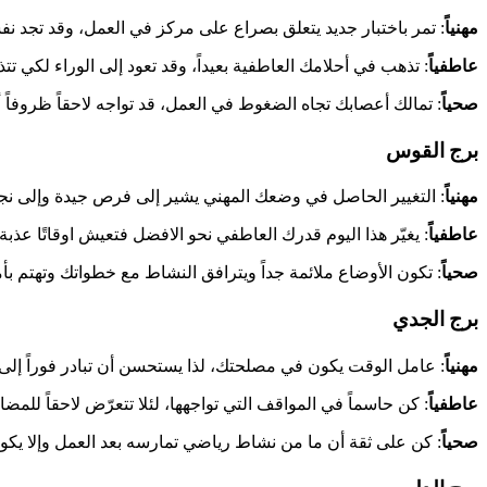
مهنياً
: تمر باختبار جديد يتعلق بصراع على مركز في العمل، وقد تجد ن
عاطفياً
: تذهب في أحلامك العاطفية بعيداً، وقد تعود إلى الوراء لكي 
صحياً
: تمالك أعصابك تجاه الضغوط في العمل، قد تواجه لاحقاً ظروفاً أ
برج القوس
مهنياً
: التغيير الحاصل في وضعك المهني يشير إلى فرص جيدة وإلى نج
عاطفياً
: يغيّر هذا اليوم قدرك العاطفي نحو الافضل فتعيش اوقاتًا عذب
صحياً
: تكون الأوضاع ملائمة جداً ويترافق النشاط مع خطواتك وتهتم بأ
برج الجدي
مهنياً
: عامل الوقت يكون في مصلحتك، لذا يستحسن أن تبادر فوراً إلى إن
عاطفياً
: كن حاسماً في المواقف التي تواجهها، لئلا تتعرّض لاحقاً للمضا
صحياً
: كن على ثقة أن ما من نشاط رياضي تمارسه بعد العمل وإلا يكون