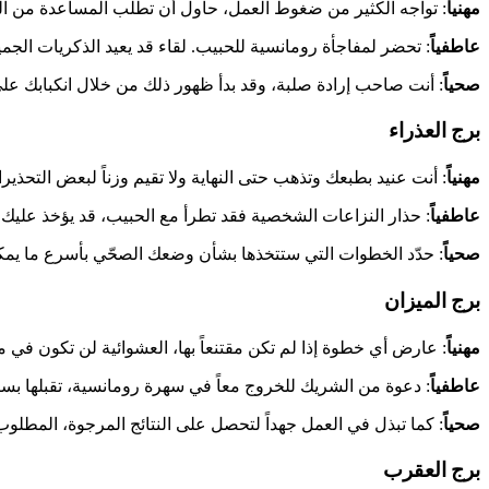
مهنياً
: تواجه الكثير من ضغوط العمل، حاول أن تطلب المساعدة من الزم
عاطفياً
: تحضر لمفاجأة رومانسية للحبيب. لقاء قد يعيد الذكريات الجمي
صحياً
: أنت صاحب إرادة صلبة، وقد بدأ ظهور ذلك من خلال انكبابك عل
برج العذراء
مهنياً
: أنت عنيد بطبعك وتذهب حتى النهاية ولا تقيم وزناً لبعض التحذير
عاطفياً
: حذار النزاعات الشخصية فقد تطرأ مع الحبيب، قد يؤخذ عليك إ
صحياً
: حدّد الخطوات التي ستتخذها بشأن وضعك الصحّي بأسرع ما يمكن
برج الميزان
مهنياً
: عارض أي خطوة إذا لم تكن مقتنعاً بها، العشوائية لن تكون في
عاطفياً
: دعوة من الشريك للخروج معاً في سهرة رومانسية، تقبلها بسر
صحياً
: كما تبذل في العمل جهداً لتحصل على النتائج المرجوة، المطل
برج العقرب