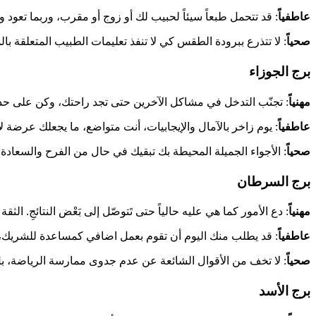
عاطفياً
: قد تتحمل طبعاً سيئاً لحبيب لك أو زوج أو مقرب، وربما تعود
صحياً
: لا تتذرع ببرودة الطقس كي لا تنفذ تعليمات الطبيب المتعلقة بال
برج الجوزاء
مهنياً
: تجنّب التدخل في مشاكل الآخرين حتى تجد راحتك، وكن على حذ
عاطفياً
: يوم زاخر بالآمال والإيجابيات، أنت متواضع، ما يجعلك عرضة 
صحياً
: الأجواء الجميلة المحيطة بك تبقيك في حال من الفرح والسعادة و
برج السرطان
مهنياً
: دع الأمور كما هي عليه حالياً حتى تَتوصّل إلى بَعْض النتائجِ. الث
عاطفياً
: قد يطلب منك اليوم أن تقوم بعمل اضافي كمساعدة للشريك، ف
صحياً
: لا تخف من الأقوال الشائعة عن عدم جدوى ممارسة الرياضة، 
برج الأسد