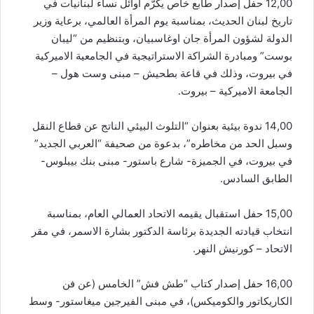
12,00 حفل إصدار طابع خاص يكرّم أوائل نساء لبنانيات في
تاريخ لبنان الحديث، بمناسبة يوم المرأة العالمي، برعاية وزير
الدولة لشؤون المرأة جان اوغاسبيان، وبتنظيم من “ليبان
بوست” ومبادرة الشراكة الاستراتيجية في الجامعية الاميركية
في بيروت، وذلك في قاعة بطحيش – مبنى وست هول –
الجامعة الاميركية – بيروت.
14,00 ندوة بيئية بعنوان “التلوث البيئي الناتج عن قطاع النقل
وسبل الحد من مخاطره”، بدعوة من صحيفة “العربي الجديد”
في بيروت، في الجميزة- شارع باستور- مبنى بنك بيبلوس-
الطابق السادس.
15,00 حفل استقبال يقيمه الاتحاد العمالي العام، بمناسبة
انتخاب قيادته الجديدة برئاسة الدكتور بشارة الاسمر، في مقر
الاتحاد – كورنيش النهر.
16,00 حفل إصدار كتاب “طش فش” الخامس (عن فن
الكاريكاتور والكوميكس)، في مبنى الفيرجين ميغاستور- وسط