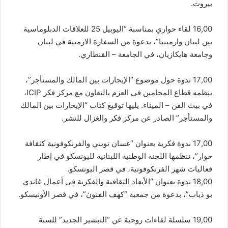
بيروت.
16,00 لقاء حواري بمناسبة “اليوبيل 25 للعلاقات الدبلوماسية
بين لبنان وارمينيا”، بدعوة من السفارة الارمنية في لبنان
وجامعة هايكازيان، في الجامعة – القنطاري.
17,00 ندوة حول موضوع “الإيجارات بين المالك والمستأجر”،
ينظمه قطاع المحامين في العزم بالتعاون مع مركز فكر ICIP،
في بيت الفن – الميناء. يليها توقيع كتاب “الإيجارات بين المالك
والمستأجر” الصادر عن مركز فكر والغزال للنشر.
17,00 ندوة فكرية بعنوان “غسان تويني والفرنكوفونية كثقافة
حوار”، تنظمها اللجنة الوطنية اللبنانية لليونسكو في إطار
فعاليات شهر الفرنكوفونية، في قصر اليونسكو.
18,00 ندوة بعنوان “الأبعاد الثقافية والفكرية في أعمال غاندي
بو ذياب”، بدعوة من جمعية “كهف الفنون”، في قصر الأونيسكو.
19,00 سلسلة لقاءات روحية عن “التبشير الجديد” للسنة