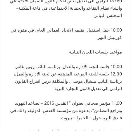
13760 الرامي الى تعديل بعض احكام قانون الضمان الاجتماعي
وانشاء نظام التقاعد والحماية الاجتماعية، في قاعة المكتبة-
المجلس النيابي.
10,00 حفل استقبال يقيمه الاتحاد العمالي العام، في مقره في
كورنيش النهر.
مواعيد جلسات اللجان النيابية
10,00 جلسة للجنة الادارة والعدل، برئاسة النائب روبير غانم.
12,30 جلسة للجنة الفرعية المنبثقة عن لجنة الادارة والعمل،
برئاسة النائب ميشال موسى، والمكلفة درس اقتراح القانون
الرامي الى تعديل قانون التجارة البرية
11,00 مؤتمر صحافي بعنوان ” القدس 2016 – تصاعد التهويد
وتراجع التضامن”، بدعوة من مؤسسة القدس الدولية، وذلك في
فندق البريستول – الحمرا – بيروت.