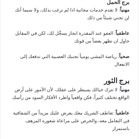
برج الحمل
مهنياً
: لا تقدم خدمات مجانية اذا لم ترغب بذلك، ولا سيما أنك
لن تجني شيئاً من ذلك
عاطفياً
: العفو عند المقدرة انجاز يسجَّل لك، لكن في المقابل
حاول ان تظهر بعضاً من قوتك
صحياً
: رياضة المشي يومياً تجنبك العصبية التي تدفعك إلى
الانفعال
برج الثور
مهنياً
: لا تترك خيالك يسيطر على عقلك، لأن الأمور على أرض
الواقع تختلف كثيراً، فكن واقعياً واطرد الأفكار السود من رأسك
عاطفياً
: تعاطف الشريك معك يفرض عليك مزيداً من الشفافية
في التعامل معه، والحرص على مراعاة شعوره المرهف
باستمرار