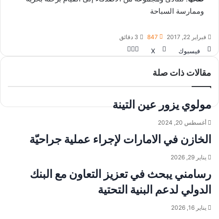
وممارسة السباحة
فبراير 22, 2017
847
3 دقائق
فيسبوك
‫X
و
م
ط
ا
ب
ش
مقالات ذات صلة
ت
ا
ا
ر
ع
س
ا
ك
ة
مولوي يزور عين التينة
ة
ب
ع
أغسطس 20, 2024
ب
ر
الخازن في الامارات لإجراء عملية جراحيّة
ا
ل
يناير 29, 2026
ب
رسامني يبحث في تعزيز التعاون مع البنك
ر
ي
الدولي لدعم البنية التحتية
د
يناير 16, 2026