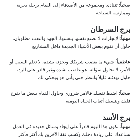
صحياً
: تتنادى ومجموعة من الأصدقاء إلى القيام برحلة بحرية
وممارسة السباحة
برج السرطان
مهنياً
:الإنجازات لا تصنع نفسها بنفسها، الجهد والتعب مطلوبان،
حاول أن تقوم ببعض الأشياء الجديدة داخل المشاريع
عاطفياً
: شيء ما يغضب شريكك ويحزنه بشدة، لا تعلم السبب أو
الأمر، لا تحاول سؤاله، هو غاضب بشدة وغير قادر على الرد،
حاول تهدئته قليلاً وانتظر حتى يأتي هو ويحكي لك
صحياً
: اضبط نفسك فالامر ضروري وحاول القيام ببعض ما يفرح
قلبك وينسيك أتعاب الحياة اليومية
برج الأسد
مهنياً
: تكون هذا اليوم قادراً على إيجاد وسائل جديده في العمل
تساعدك على زيادة دخلك وكسب ثقة الآخرين بك أكثر فأكثر