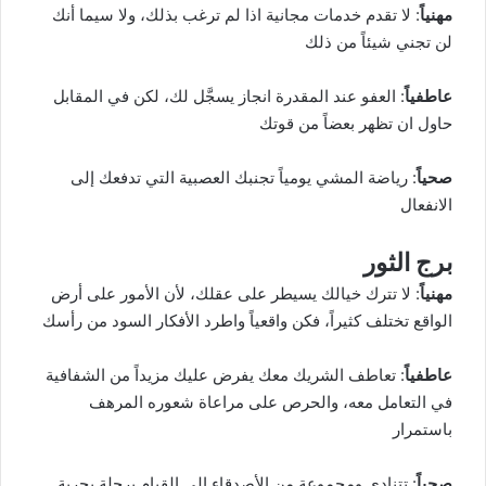
مهنياً
: لا تقدم خدمات مجانية اذا لم ترغب بذلك، ولا سيما أنك
لن تجني شيئاً من ذلك
عاطفياً
: العفو عند المقدرة انجاز يسجَّل لك، لكن في المقابل
حاول ان تظهر بعضاً من قوتك
صحياً
: رياضة المشي يومياً تجنبك العصبية التي تدفعك إلى
الانفعال
برج الثور
مهنياً
: لا تترك خيالك يسيطر على عقلك، لأن الأمور على أرض
الواقع تختلف كثيراً، فكن واقعياً واطرد الأفكار السود من رأسك
عاطفياً
: تعاطف الشريك معك يفرض عليك مزيداً من الشفافية
في التعامل معه، والحرص على مراعاة شعوره المرهف
باستمرار
صحياً
: تتنادى ومجموعة من الأصدقاء إلى القيام برحلة بحرية