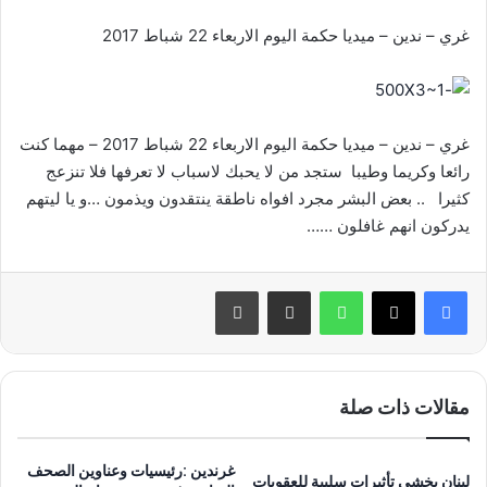
غري – ندين – ميديا حكمة اليوم الاربعاء 22 شباط 2017
غري – ندين – ميديا حكمة اليوم الاربعاء 22 شباط 2017 – مهما كنت
رائعا وكريما وطيبا ستجد من لا يحبك لاسباب لا تعرفها فلا تنزعج
كثيرا .. بعض البشر مجرد افواه ناطقة ينتقدون ويذمون …و يا ليتهم
يدركون انهم غافلون ……
واتساب
مشاركة عبر البريد
طباعة
مقالات ذات صلة
غرندين :رئيسيات وعناوين الصحف
لبنان يخشى تأثيرات سلبية للعقوبات