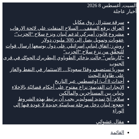
السبت, أغسطس 8 2026
أخبار عاجلة
سرقة سنترال زوق مكايل
العراق يرفع السقف… السلاح المنفلت على لائحة الإرهاب
مشروع قانون أميركي لدعم لبنان ونزع سلاح “الحزب”:
عقوبات وتمويل يصل إلى 300 مليون دولار
رويترز: اتفاق لبناني إسرائيلي على دول بوسعها إرسال قوات
للتحقّق من نزع سلاح “الحزب”
“كاريتاس” جالت بذخائر الطوباوي البطريرك الحويّك في قرى
الجنوب
سوريا تستضيف وفدًا سعوديًا… الاستثمار في النفط والغاز
على طاولة البحث
أحداث 8 آب/ اوغسطس عبر التاريخ
الإيجارات القديمة: نزاع مفتوح على أحكام قضائيّة بالإخلاء
وتباين بين المستأجرين والمالكين
سلام: أيّ تمديد لسوليدير يجب أن يرتبط بهذه الشروط
جعجع: لبنان دخل مرحلة سياسيّة جديدة لا عودة فيها إلى
الوراء
مقال عشوائي
القائمة