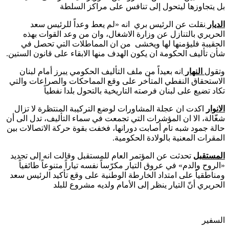
بل يتجاوزها ليتحول إلى تنافس على مراكز السلطة
الديار
نقلت عن الرئيس بري انه «لم يعط وعداً للرئيس سعد
الحريري بالتنازل عن وزارة الاشغال، وان من وعد القوات بهذه
الحقيبة فليؤمنها لها ويخشى من ان المماطلات التي تحصل في
شأن تأليف الحكومة ان يكون الهدف منها الابقاء على قانون الستين.
وتقول
النهار
انه بعيداً من ملف التأليف الحكومي يبرز أمام لبنان
الاستحقاق النفطي المتأخر على وقع المماحكات والصراعات والتي
تكاد تضيع على لبنان فرصته التاريخية بالتحول بلدا نفطياً
الانوار
اكدت ان عجلة المشاورات لوضع التركيبة المنتظرة لا تزال
شغّالة، الا ان المؤشرات التي تجمعت في سماء التأليف، تدل الى أن
حالة جمود شبه تام أصابت دورانها، فخفت بقوة حركة الاتصالات بين
المقرات المعنية بالولادة الحكومية.
المستقبل
تحدثت عن المؤتمر العام للمستقبل وقالت انه إلى تجديد
«الروح والدم» في عروق التيار مكرّساً نفسه تياراً متنوعاً طائفياً
ومناطقياً على امتداد الخارطة الوطنية على وقع تأكيد الرئيس سعد
الحريري أنّ التيار ينظر إلى الأمام ولديه مشروع للبلد
السفير