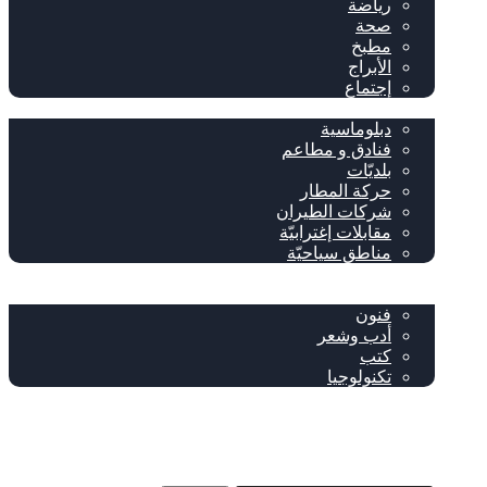
رياضة
صحة
مطبخ
الأبراج
إجتماع
سياحة وإغتراب
دبلوماسية
فنادق و مطاعم
بلديّات
حركة المطار
شركات الطيران
مقابلات إغترابيّة
مناطق سياحيّة
خاص
ثقافة
فنون
أدب وشعر
كتب
تكنولوجيا
!من نحن
فيسبوك
‫YouTube
إضافة عمود جانبي