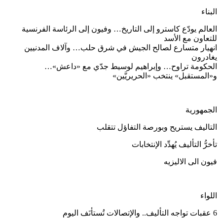
البناء
العالم يودّع كاسترو إلى التاريخ… وفيون إلى الرئاسة الفرنسية
للتعاون مع الأسد
انهيار متسارع لصالح الجيش في شرق حلب… وآلاف المدنيين
يغادرون
الحكومة تراوح… وإبراهيم لوسيط جدّي مع «داعش»…
و«المستقبل» ينتخب «الحريريَّين»
الجمهورية
التاليف يستريح وبورصة التفاؤل تتقلب
تأخرُّ التأليف يُهدِّد الإنتخابات
فيون الى الاليزيه
اللواء
6 عقبات تواجه التأليف.. والإتصالات تُستأنَف اليوم