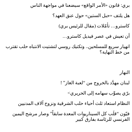
بري: قانون «الأمر الواقع» سيضعنا في مواجهة الناس
هل يلتف «حبل الستين» حول عنق العهد؟
كاسترو… تأمّلات (مقال للرئيس بري)
أن تعيش في عصر فيديل كاسترو…
انهيار سريع للمسلحين.. وتكتيك روسي لتشتيت الانتباه حلب تقترب
من خط النهاية؟
النهار
لبنان مهدَّد بالخروج من “لعبة الغاز” !
برّي يصوِّب سهامه إلى الحريري>
النظام استعاد ثلث أحياء حلب الشرقية ونزوح آلاف المدنيين
فيّون “قلَب كل السيناريوات المعدة سابقاً” وصار مرشح اليمين
الفرنسي للرئاسة بفارق كبير