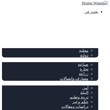
بحث عن
الصفحة الرئيسية
الصحف
سياسة
محلية
دولية
إقتصاد
صناعة
تجارة
زراعة
مصارف وإتصالات
متفرقات
أمن
البيئة
تربية وتعليم
حكَم وعِبر
دراسات ومقالات