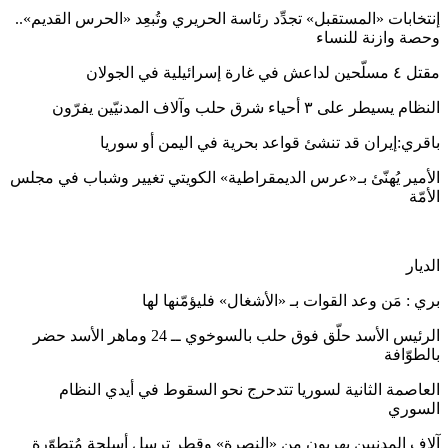
إنتخابات «المستقبل» تجدِّد رئاسة الحريري وتُبعِد «الحرس القديم»..
وحصة وازنة للنساء
مقتل ٤ مسلّحين لداعش في غارة إسرائيلية في الجولان
النظام يسيطر على ٣ أحياء شرق حلب وآلاف المدنيّين يفرّون
باقري:إيران قد تنشئ قواعد بحرية في اليمن أو سوريا
الأمير يُهنّئ بـ «عرس الديمقراطية» الكويتي تغيير وشباب في مجلس
الأمّة
الديار
بري : مَن وعد القوات بـ «الأشغال» فليؤمّنها لها
الرئيس الأسد حلّق فوق حلب بالسوخوي ــ 24 وماهر الأسد حضر
بالطوّافة
العاصمة الثانية لسوريا تتدحرج نحو السقوط في أيدي النظام
السوري
آلاف المدنيين يهربون من «النصرة» وقطر ترسل أسلحة مُتطوّرة