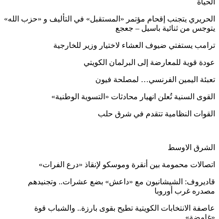
الحياة
الحريري يتجنب إقحام مؤتمر «المستقبل» في التأليف و «حزب الله»
يتوجس من ثنائية باسيل – جعجع
ترامب يستفتي ضيوف العشاء لاختيار وزير للخارجية
عودة قوية للمعارضة إلى البرلمان الكويتي
تعبئة اليمين الفرنسي… لمصلحة فيون
القوى السنية تُعلن انهيار محادثات «التسوية الوطنية»
القوات النظامية تتقدم في شرق حلب
الشرق الاوسط
اتصالات محمومة بين أنقرة وموسكو لإنقاذ «درع الفرات»
قاديروف: الشيشانيون مع «داعش» بضع عشرات.. وتجنيدهم
مصدره غرب أوروبا
عاصفة الانتخابات الكويتية تطيح بقوى بارزة.. والشباب قوة
«غامضة»