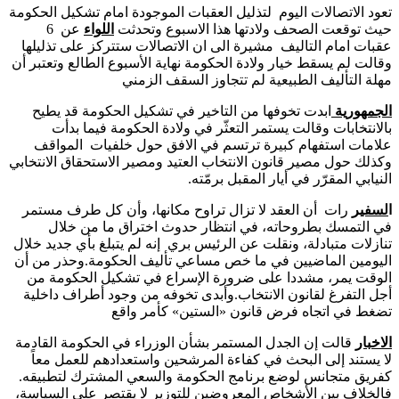
تعود الاتصالات اليوم لتذليل العقبات الموجودة امام تشكيل الحكومة
حيث توقعت الصحف ولادتها هذا الاسبوع وتحدثت
اللواء
عن 6
عقبات امام التاليف مشيرة الى ان الاتصالات ستتركز على تذليلها
وقالت لم يسقط خيار ولادة الحكومة نهاية الأسبوع الطالع وتعتبر أن
مهلة التأليف الطبيعية لم تتجاوز السقف الزمني
الجمهورية
ابدت تخوفها من التاخير في تشكيل الحكومة قد يطيح
بالانتخابات وقالت يستمر التعثّر في ولادة الحكومة فيما بدأت
علامات استفهام كبيرة ترتسم في الافق حول خلفيات المواقف
وكذلك حول مصير قانون الانتخاب العتيد ومصير الاستحقاق الانتخابي
النيابي المقرّر في أيار المقبل برمّته.
ا
لسفي
ر
رات
أن العقد لا تزال تراوح مكانها، وأن كل طرف مستمر
في التمسك بطروحاته، في انتظار حدوث اختراق ما من خلال
تنازلات متبادلة، ونقلت عن الرئيس بري إنه لم يتبلغ بأي جديد خلال
اليومين الماضيين في ما خص مساعي تأليف الحكومة.وحذر من أن
الوقت يمر، مشددا على ضرورة الإسراع في تشكيل الحكومة من
أجل التفرغ لقانون الانتخاب.وأبدى تخوفه من وجود أطراف داخلية
تضغط في اتجاه فرض قانون «الستين» كأمر واقع
الاخبار
قالت إن الجدل المستمر بشأن الوزراء في الحكومة القادمة
لا يستند إلى البحث في كفاءة المرشحين واستعدادهم للعمل معاً
كفريق متجانس لوضع برنامج الحكومة والسعي المشترك لتطبيقه.
فالخلاف بين الأشخاص المعروضين للتوزير لا يقتصر على السياسة،