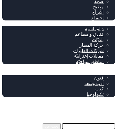
صحة
مطبخ
الأبراج
إجتماع
سياحة وإغتراب
دبلوماسية
فنادق و مطاعم
بلديّات
حركة المطار
شركات الطيران
مقابلات إغترابيّة
مناطق سياحيّة
خاص
ثقافة
فنون
أدب وشعر
كتب
تكنولوجيا
!من نحن
فيسبوك
‫YouTube
إضافة عمود جانبي
بحث عن