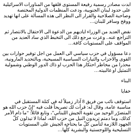
ابدت مصادر رسمية رفيعة المستوى قلقها من المناورات الاسرائيلية
على حدود لبنان الجنوبية، ودعت المنظمات الدولية المختصة
وصاحبة الصلاحية والقرار الى النظر الى هذه المسألة على انها تهديد
ووقح وسافر للبنان…
نفض العديد من الوزراء اياديهم من الدعوة الى الاحتفال بالانتصار ثم
التراجع عنه.. وعزت مرجع ذلك الى التخبط الذي ساد العديد من
المواقف على المستويات كافة…
دعا مسؤول في حزب سياسي الى العمل من اجل توفير حوارات بين
القوى والاحزاب والتيارات السياسية المسيحية، وبالتحديد المارونية،
محذرا من مخاطر احتكار هذا الحزب او ذاك الدور الوطني وشمولية
التمثيل او غالبيته…
البناء
خفايا
استوقف نائب من فريق 8 آذار زميلاً له في كتلة المستقبل في
مناسبة عامة، وقال له: قرأت لك تصريحاً قلت فيه “إنّ حزب الله هو
المتضرّر الوحيد من تقوية الجيش اللبناني”، وتابع قائلاً: “ما دام الأمر
كذلك، وما دمتم تريدون النيل من حزب الله، لماذا لا تبذلون كلّ
الجهود اللازمة لتأمين كلّ ما يحتاجه الجيش على المستويات
التسليحية واللوجستية والبشرية كلّها…