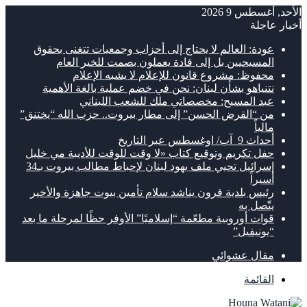
الأحد, أغسطس 9 2026
أخبار عاجلة
عودة: العالم لا يحتاج إلى أحزاب وجمعيات تتغنى بحقوق
المسيحيين بل إلى قادة يعملون بصمت للخير العام
محفوظ: مشروع قانون للإعلام لا يشبه الإعلام
نتنياهو بشأن لبنان: نحن في خضم عملية بالغة الأهمية
عبد المسيح: مخصصاتي ملك للشعب اللبناني
من “القرض الحسن” إلى مطار بيروت.. حزب الله “يختنق”
مالياً
أحداث 9 آب/ اوغسطس عبر التاريخ
حفل تكريم وتوقيع كتاب «لا وقت للوقت للأديبة مي خليل
إسرائيل تحيي ملف يهود لبنان لإحباط مطالب بيروت بـ34
أسيراً
رئيس بلدية فرون يناشد سلام تأمين بيوت جاهزة والأخير
يتّصل به
قوات أوروبية مطعّمة “إسلاميًا” الأوفر حظًا لمرحلة ما بعد
“يونيفيل”
مقال عشوائي
القائمة