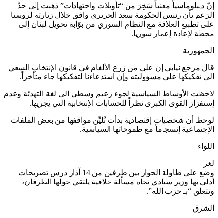
إنّ ديبلوماسياً معنياً سَخِرَ من “تأويلات واجتهادات” ذهبت إلى حدّ
الزعم بأن رئيس الحكومة سعد الحريري وافق خلال زيارته لروسيا
على تطبيع العلاقة مع النظام السوري من بوّابة تحويل لبنان إلى
محطة لإعادة إعمار سوريا.
الجمهورية
قال مرجع نيابي إن على من زرع الألغام في قانون الإنتخاب السعي
الى تفكيكها على مسؤوليته وإن استدعاءنا لتفكيكها جاء متأخراً.
لاحظت الأوساط السياسية لجوء زعيم وسطي الى لغة التهدئة وعدم
إستفزاز القوى الكبرى نظراً للحسابات الإنتخابية التي يجريها.
لوحظ أن شخصيات إقتصادية بدأت تُليِّن مواقفها من بعض الملفات
الإجتماعية إنسجاماً مع طموحاتها السياسية.
اللواء
لغز
وضع على طاولة الحوار بين طرفين من 14 آذار درس تصريحات
أدلى بها وزير سيادي تجاه مسألة خلافية يلتقي حولها الطرفان،
وتتعلق “بـ حزب الله”.
الشرق