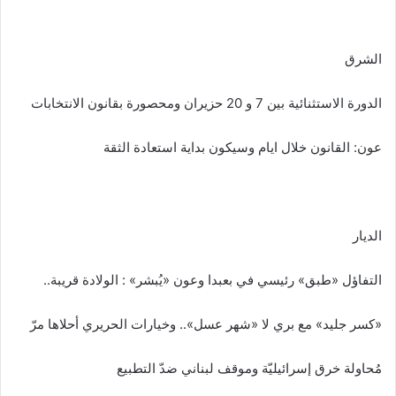
الشرق
الدورة الاستثنائية بين 7 و 20 حزيران ومحصورة بقانون الانتخابات
عون: القانون خلال ايام وسيكون بداية استعادة الثقة
الديار
التفاؤل «طبق» رئيسي في بعبدا وعون «يُبشر» : الولادة قريبة..
«كسر جليد» مع بري لا «شهر عسل».. وخيارات الحريري أحلاها مرّ
مُحاولة خرق إسرائيليّة وموقف لبناني ضدّ التطبيع