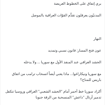
بري إتفاق على الخطوط العريضة
المدنيّون يعرقلون تقدُّم القوّات العراقية بالموصل
النهار
عون فتح المسار: قانون نسبي وتمديد
الحشد العراقي عند المنفذ الأول مع سوريا … ولا يدخله
مع سوريا ونيكاراغوا… ماذا يعني أيضاً انسحاب ترامب من اتفاق
باريس للمناخ؟
أكراد سوريا خط أحمر أمام “الحشد الشعبي” العراقي وروسيا تتكفل
تدمير أرتال “داعش” المنسحبة من الرقة جنوبا