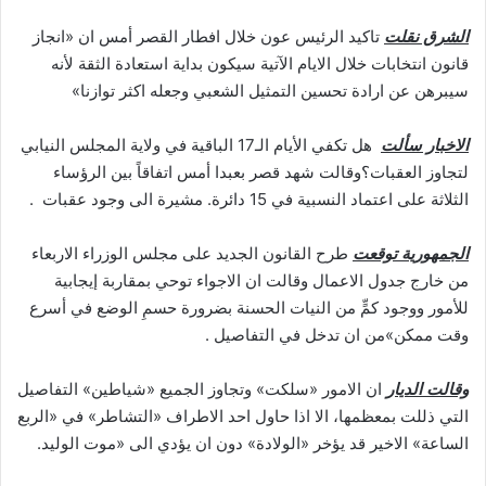
الشرق نقلت
تاكيد الرئيس عون خلال افطار القصر أمس ان «انجاز
قانون انتخابات خلال الايام الآتية سيكون بداية استعادة الثقة لأنه
سيبرهن عن ارادة تحسين التمثيل الشعبي وجعله اكثر توازنا»
الاخبار سألت
هل تكفي الأيام الـ17 الباقية في ولاية المجلس النيابي
لتجاوز العقبات؟وقالت شهد قصر بعبدا أمس اتفاقاً بين الرؤساء
الثلاثة على اعتماد النسبية في 15 دائرة. مشيرة الى وجود عقبات .
الجمهورية توقعت
طرح القانون الجديد على مجلس الوزراء الاربعاء
من خارج جدول الاعمال وقالت ان الاجواء توحي بمقاربة إيجابية
للأمور ووجود كمٍّ من النيات الحسنة بضرورة حسمِ الوضع في أسرع
وقت ممكن»من ان تدخل في التفاصيل .
وقالت الديار
ان الامور «سلكت» وتجاوز الجميع «شياطين» التفاصيل
التي ذللت بمعظمها، الا اذا حاول احد الاطراف «التشاطر» في «الربع
الساعة» الاخير قد يؤخر «الولادة» دون ان يؤدي الى «موت الوليد.