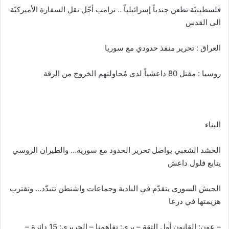
فلسطينيّة تطعن جندياً إسرائيلياً .. ترامب أجّل نقل السفارة الأميركيّة
الى القدس
العراق : تحرير منفذ حدودي مع سوريا
روسيا : مقتل 80 داعشياً لدى مُحاولتهم الخروج من الرقة
البناء
الحشد الشعبي يواصل تحرير الحدود مع سورية… والطيران الروسي
يتابع فلول داعش
الجيش السوري يتقدّم في البادية وجماعات واشنطن تتبدّد… وتقترب
هزيمتها في درعا
– عون: القانون أول الثقة – بري: تفاهمنا – الحريري: 15 دائرة –