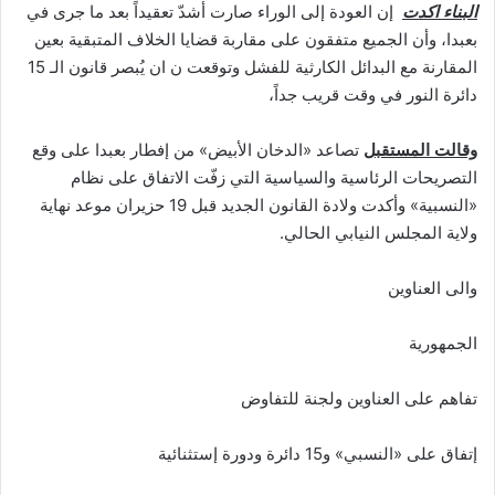
البناء اكدت
إن العودة إلى الوراء صارت أشدّ تعقيداً بعد ما جرى في
بعبدا، وأن الجميع متفقون على مقاربة قضايا الخلاف المتبقية بعين
المقارنة مع البدائل الكارثية للفشل وتوقعت ن ان يُبصر قانون الـ 15
دائرة النور في وقت قريب جداً،
وقالت المستقبل
تصاعد «الدخان الأبيض» من إفطار بعبدا على وقع
التصريحات الرئاسية والسياسية التي زفّت الاتفاق على نظام
«النسبية» وأكدت ولادة القانون الجديد قبل 19 حزيران موعد نهاية
ولاية المجلس النيابي الحالي.
والى العناوين
الجمهورية
تفاهم على العناوين ولجنة للتفاوض
إتفاق على «النسبي» و15 دائرة ودورة إستثنائية