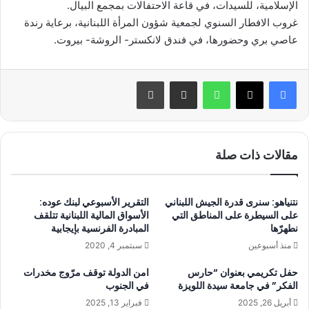
الإسلامية، للسيدات، في قاعة الاحتفالات بمجمع البيال.
غروب الافطار السنوي لجمعية شؤون المرأة اللبنانية، برعاية رندة
عاصي بري وحضورها، في فندق لانكستر- الروشة- بيروت.
واتساب
مشاركة عبر البريد
طباعة
مقالات ذات صلة
نتنياهو: سنرى قدرة الجيش اللبناني
التقرير الأسبوعي لبنك عوده:
على السيطرة على المناطق التي
الأسواق المالية اللبنانية تتلقف
نطهرّها
المبادرة الفرنسية بإيجابية
منذ أسبوعين
سبتمبر 4, 2020
حفل تكريمي بعنوان “حارس
امن الدولة توقف مرّوج مخدرات
الفكر” في جامعة سيدة اللويزة
في الجنوب
أبريل 26, 2025
فبراير 13, 2025