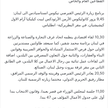
القطاعين العام والخاص.
برنامج زيارة الرئيس القبرصي نيكوس انستاسيادس الى لبنان:
9,45 يزور كاثوليكوس الأرمن الأرثوذكس لبيت كيليكيا آرام الاول
كيشيشيان، في مقر البطريركية- انطلياس.
10,30 لقاء اقتصادي ينظمه اتحاد غرف التجارة والصناعة والزراعة
في لبنان برئاسة محمد شقير، كما سيعقد طاولتين مستديرتين
الاولى حول فرص الاستثمار المتبادلة والحوافز الضريبية وقوانين
البناء والعقارات، والثانية حول التعاون المصرفي بين البلدين، اضافة
الى لقاءات عمل ثنائية بين رجال الاعمال من كلا البلدين، في الطابق
الثاني من مقر غرفة بيروت وجبل لبنان، الصنائع.
20,50 يغادر الرئيس القبرصي وقرينته والوفد الرسمي المرافق،
مطار رفيق الحريري الدولي، مختتما زيارته الرسمية للبنان.
11,00 جلسة لمجلس الوزراء في قصر بعبدا، وقانون الانتخاب بندا
أول على جدول الأعمال المؤلف من 47 بندا.