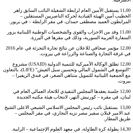
11,00 يستقبل الأمين العام لرابطة الشغيلة النائب السابق زاهر
الخطيب أمين الهيئة القيادية لحركة الناصريين المستقلين –
المرابطون العميد مصطفى حمدان، في مقر الرابطة – في بربور.
11،00 وفد من الاحزاب والقوى والشخصيات الوطنية اللبنانية يزور
السفارة العربية السورية، وذلك في مقرها في اليرزة.
12,00 مؤتمر صحافي للاعلان عن نتائج تجارة التجزئة في عام 2016
في غرفة التجارة والصناعة والزراعة في بيروت.
12,00 تطلق الوكالة الأميركية للتنمية الدولية (USAID) مشروع
“التوسع في الشمول المالي وتحسين سبل العيش” (LIFE)، بالتعاون
مع الجمعية اللبنانية للتمويل متناهي الصغر، في فندق الريفيرا –
بيروت.
12,00 جلسة يعقدها المجلس التنفيذي للاتحاد العمالي العام في
لبنان، في مقره – كورنيش النهر، لانتخاب هيئة مكتبه الجديدة
13,00 يستقبل نائب رئيس المجلس الاسلامي الشيعي الاعلى الشيخ
عبد الامير قبلان سفير مصر نزيه النجاري، في مقر المجلس –
طريق المطار.
14,30 بطولة كرة الطاولة، في معهد العلوم الإجتماعية – الرابية.