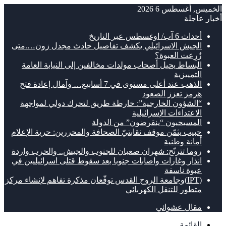
الخميس, أغسطس 6 2026
أخبار عاجلة
أحداث 6 آب/ اوغسطس عبر التاريخ
الجيش الاسرائيلي يكشف تفاصيل حادث مجدل زون….متى
زُرِعت العبوة؟
البساط يحيل أصحاب مولدات مخالفين إلى النيابة العامة
التمييزية
الذهب عند أعلى مستوى في 7 أسابيع… وآمال إعادة فتح
هرمز تعزز الصعود
“الشؤون الخارجية”: خارطة طريق لتحرك دولي لمواجهة
الاعتداءات الإسرائيلية
المسيحيون “ينقرضون” من الدولة
حبيب يثمّن موقف نقابتيّ الصحافة والمحررين: حرية الإعلام
أمانة وطنية
روما تترنّح: شهران صعبان للجنوب والجيش.. والحرب واردة
انذار وغارات واصابات جنوبا بعد سقوط قتلى اسرائيليين في
عبوة ناسفة
(IPT)وجامعة الروح القدس توقّعان مذكرة تفاهم لإنشاء مركز
متطور للتنقل الكهربائي
مقال عشوائي
القائمة