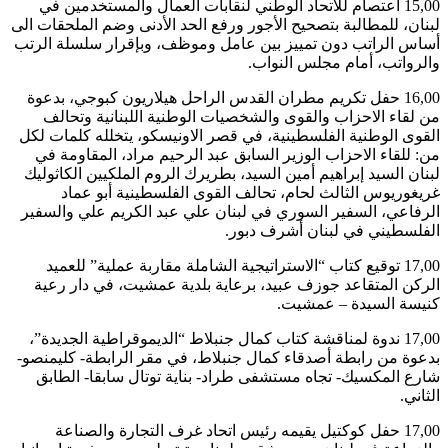
15,00 اعتصام للاتحاد الوطني لنقابات العمال والمستخدمين في
لبنان، للمطالبة بتصحيح الأجور ورفع الحد الأدنى وضم الملحقات الى
أساس الراتب دون تمييز بين عامل وموظف، وبإقرار سلسلة الرتب
والرواتب، أمام مجلس النواب.
16,00 حفل تكريم مطران القدس الراحل هيلاريون كبوجي، بدعوة
من لقاء الاحزاب والقوى والشخصيات الوطنية اللبنانية وتحالف
القوى الوطنية الفلسطينية، في قصر الاونيسكو، يتخلله كلمات لكل
من: للقاء الاحزاب الوزير السابق عبد الرحيم مراد، المقاومة في
لبنان السيد إبراهيم أمين السيد، بطريرك الروم الملكيين الكاثوليك
غريغوريوس الثالث لحام، تحالف القوى الفلسطينية أبو عماد
الرفاعي، السفير السوري في لبنان علي عبد الكريم علي والسفير
الفلسطيني في لبنان أشرف دبور.
17,00 توقيع كتاب “الاستراتيجية الشاملة مقاربة عملية” للعميد
الركن المتقاعد جوزف عبيد، برعاية بلدية عمشيت، في دار رعية
كنيسة السيدة – عمشيت.
17,00 ندوة لمناقشة كتاب كمال جنبلاط “الديموقراطية الجديدة”،
بدعوة من رابطة أصدقاء كمال جنبلاط، في مقر الرابطة- كليمنصو-
شارع المكسيك- تجاه مستشفى طراد- بناية توتال سابقا- الطابق
الثاني.
17,00 حفل كوكتيل يقيمه رئيس اتحاد غرف التجارة والصناعة