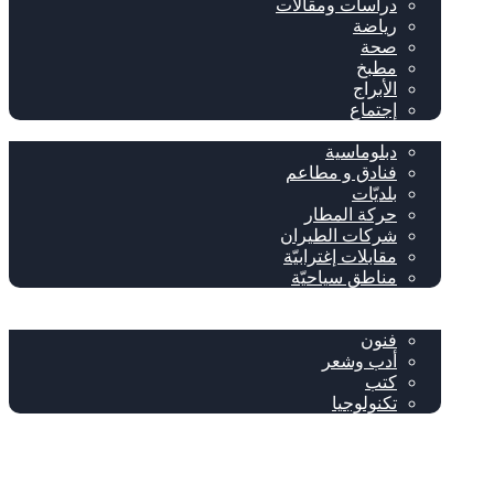
دراسات ومقالات
رياضة
صحة
مطبخ
الأبراج
إجتماع
سياحة وإغتراب
دبلوماسية
فنادق و مطاعم
بلديّات
حركة المطار
شركات الطيران
مقابلات إغترابيّة
مناطق سياحيّة
خاص
ثقافة
فنون
أدب وشعر
كتب
تكنولوجيا
!من نحن
فيسبوك
‫YouTube