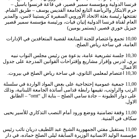
فرنسا الدولية ومؤسسة سمير قصير، في قاعة فرنسوا باسيل –
حرم الابتكار والرياضة التابع لجامعة القديس يوسف – طريق الشام.
تفتتحها رئيسة بعثة الاتحاد الأوروبي السفيرة كريستينا لاسن، والمدير
العام لقناة فرنسا الدولية إتيان فيات، ورئيسة مؤسسة سمير قصير
جيزيل خوري قصير. (يستمر يومين)
10,00 تجمع واعتصام للجنة المتابعة لقضية المتعاقدين في الإدارات
العامة، في ساحة رياض الصلح.
10,30 جلسة تشريعية عامة، بدعوة من رئيس مجلس النواب نبيه
بري، لدرس وإقرار مشاريع وإقتراحات القوانين المدرجة على جدول
الأعمال.
10,30 اعتصام لمعلمي الثانوي، في ساحة رياض الصلح في بيروت.
11,00 جمعية عمومية إحتجاجية على بعض المواد الواردة في سلسلة
الرتب والراوتب، تقيمها رابطة قدامى أساتذة الجامعة اللبنانية، وذلك
على دوار الطيونة – جادة سامي الصلح – بناية ال “omt” – الطابق
الاول.
11,00 وقفة تضامنية ووضع ورود أمام النصب التذكاري للأسير يحيى
سكاف في المنية.
11,00 يستقبل مفتي الجمهورية الشيخ عبد اللطيف دريان نائب رئيس
مؤسسة الوليد الانسانية الوزيرة السابقة ليلى الصلح حماده، في دار