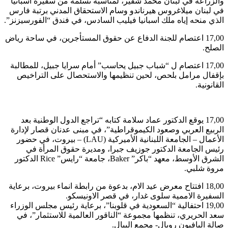
والزراعة في لبنان محمد شقير، لمناسبة تسلمه من سفيرة اسبانيا
في لبنان ميلاغروس هيرناندو وسام الاستحقاق المدني برتبة فارس
الذي منحه إياه ملك اسبانيا فيليب السادس، في فندق “الفورسيزنز”.
17,00 اعتصام للجنة الدفاع عن حقوق المستأجرين، في ساحة رياض
الصلح.
17,00 اعتصام ل “شباب جبيل يحاسب” أمام سرايا جبيل، للمطالبة
بإقفال مرامل بلحص، لحين تنظيمها والاستحصال على التراخيص
القانونية.
17,00 يوقع الدكتور عماد سلامة كتابه “تراجع الدول الوطنية بعد
الربيع العربي وصعود الكيموقراطية”، في مبنى عدنان قصار لإدارة
الأعمال – الجامعة اللبنانية الأميركية (LAU) – بيروت، في حضور
رئيس الجامعة الدكتور جوزيف جبرا، ومديرة حقوق المرأة في
الشرق الأوسط، معهد “باكر” Baker، جامعة “رايس” Rice الدكتور
مروة شلبي.
18,00 افتتاح معرض عيد الام، بدعوة من رابطة انماء بيروت، برعاية
السفيرة الاممية سلوى غدار، في قصر الاونيسكو.
19,00 احتفالية “السعودية في قلوبنا”، برعاية رئيس مجلس الوزراء
سعد الحريري، تنظمها مجموعة “الناقور العالمية للاستثمار”، في
صالة البافيون رويال- مجمع البيال.