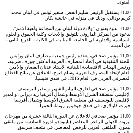
الفتوى.
11,00 يستقبل الرئيس سليم الحص سفير تونس في لبنان محمد
كريم بودالي، وذلك في منزله في عائشة بكار.
11,00 ندوة بعنوان “ولادة دولة لبنان بين المجاعة ولعبة الامم”،
بدعوة من المركز الماروني للتوثيق والابحاث وكلية الحقوق والعلوم
السياسية والادارية في الجامعة اللبنانية، في الكلية – الفرع الثاني –
جل الديب.
11,00 مؤتمر صحافي، يعقده رئيس جمعية مصارف لبنان ورئيس
اللجنة التنفيذية في إتحاد المصارف العربية الدكتور جوزف طربيه،
ورئيس الهيئات الاقتصادية اللبنانية الأستاذ عدنان القصار، والأمين
العام لإتحاد المصارف العربية وسام فتوح، للاعلان عن نتائج القطاع
المصرفي العربي في العام 2016، في فندق فنيسيا.
11,00 مؤتمر صحافي لعازف البيانو الشهير وسفير اليونيسف
الإقليمي لمنطقة الشرق الأوسط وشمال أفريقيا زيد ديراني، والمدير
الإقليمي لليونيسف في منطقة الشرق الأوسط وشمال أفريقيا
خيرت كابالاري، في فندق جوفينور روتانا- الحمرا.
11,00 مؤتمر صحافي للاعلان عن الدورة الثالثة عشرة من مهرجان
بيروت الدولي للرقص المعاصر (بايبود) والدورة السادسة من ملتقى
ليمون- الملتقى العربي للرقص المعاصر، في متحف سرسق-
الأشرفية.