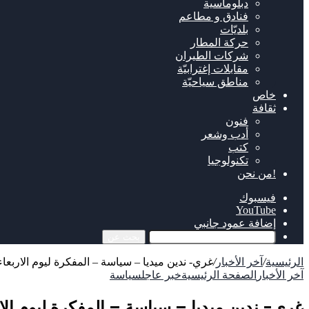
دبلوماسية
فنادق و مطاعم
بلديّات
حركة المطار
شركات الطيران
مقابلات إغترابيّة
مناطق سياحيّة
خاص
ثقافة
فنون
أدب وشعر
كتب
تكنولوجيا
!من نحن
فيسبوك
‫YouTube
إضافة عمود جانبي
بحث عن
الرئيسية
/
آخر الأخبار
/
غري- ندين ميديا – سياسة – المفكرة ليوم الاربعاء 28 حزيراتن 017
آخر الأخبار
الصفحة الرئيسية
خبر عاجل
سياسة
غري- ندين ميديا – سياسة – المفكرة ليوم الاربعاء 28 حزيرا