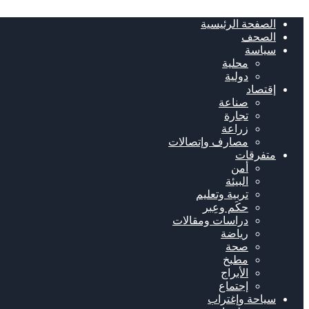
الصفحة الرئيسية
الصحف
سياسة
محلية
دولية
إقتصاد
صناعة
تجارة
زراعة
مصارف وإتصالات
متفرقات
أمن
البيئة
تربية وتعليم
حكَم وعِبر
دراسات ومقالات
رياضة
صحة
مطبخ
الأبراج
إجتماع
سياحة وإغتراب