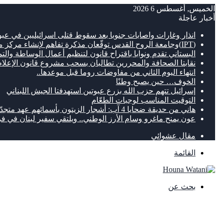
الخميس, أغسطس 6 2026
أخبار عاجلة
انذار وغارات واصابات جنوبا بعد سقوط قتلى اسرائيليين في عبو
(IPT)وجامعة الروح القدس توقّعان مذكرة تفاهم لإنشاء مركز متطور للتنقل الكهربائي
البستاني تقدم ونوابا باقتراح قانون لتنظيم أعمال الوساطة والت
نقابتا الصحافة والمحررين تطالبان بسحب مشروع قانون الإعلام
انتهاء اليوم الثاني من مفاوضات روما قبل موعدها..
الخوف… حين يصبح وطنًا
إسرائيل تتهم حزب الله بزرع عبوتين استهدفتا الجيش اللبناني
التوقيت المناسب لوجبات الطعّام
هاني من حديقة ضحايا 4 آب: أشجار الزيتون بأسمائهم عهد متجدّد لصون الذاكرة
عون يمنح ماغرو وسام الأرز الوطني.. ويلتقي سفير لبنان في ف
مقال عشوائي
القائمة
بحث عن