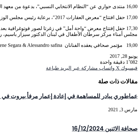
16,00 منتدى حواري عن “النظام الانتخابي النسبي”، بدعوة من معهد المشرق للشؤون الاستراتيجية، في أوتيل Smallville- بدارو.
17,00 حفل افتتاح “معرض العقارات 2017″، برعاية رئيس مجلس الوزراء سعد الحريري، في البيال- بيروت.
17,30 حفل إفتتاح معرض “واحة أمل” في زغرتا لصور فوتوغرافية 
مجلس أمناء مركز سرطان الأطفال في لبنان الدكتور سيزار باسيم، رئ
19,00 مؤتمر صحافي يعقده الفنانان Helene Segara & Alessandro safina ، بدعوة من مهرجانات غلبون الدولية، في اوتيل Monte cassino – جونيه بالقرب من كازينو لبنان.
يونيو 28, 2017
1٬082
دقيقة واحدة
فيسبوك
‫X
واتساب
مشاركة عبر البريد
طباعة
مقالات ذات صلة
عماطوري يبادر للمساهمة في إعادة إعمار مرفأ بيروت في 3 سنوات
مارس 3, 2021
صحافة الاثنين 16/12/2024