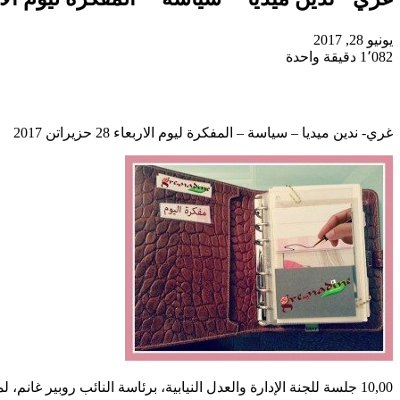
يونيو 28, 2017
1٬082
دقيقة واحدة
غري- ندين ميديا – سياسة – المفكرة ليوم الاربعاء 28 حزيراتن 2017
10,00 جلسة للجنة الإدارة والعدل النيابية، برئاسة النائب روبير غانم، لمتابعة درس اقتراح القانون الرامي إلى تنظيم الشراكة بين القطاعين العام والخاص.