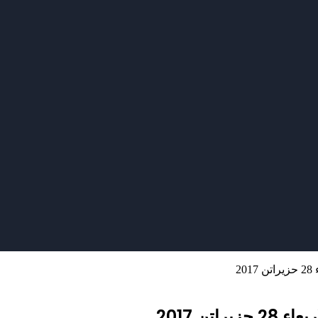
2
تن 2017