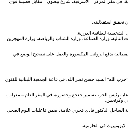
قضائية، في مقر المركز – الاشرفية، شارع بيضون – مقابل فصيلة قوى
لمال والموازنة، برئاسة النائب ابراهيم كنعان، لدرس مشروع قانون الموازنة العامة والموازنات الملحقة لعام 2017 للادارات التالية: وزارة الصناعة، وزارة الشباب والرياضة، وزارة المهجرين
جل المطالبة بدفع الرواتب المكسورة والعمل على تصحيح الوضع في
م ل”حزب الله” السيد حسن نصر الله، في قاعة الجمعية اللبنانية للفنون
ر”، برعاية رئيس الحزب سمير جعجع وحضوره، في المقر العام – معراب،
اني وكرنجس.
عة الساحل الدكتور فادي فخري علامة، ضمن فاعليات اليوم الصحي