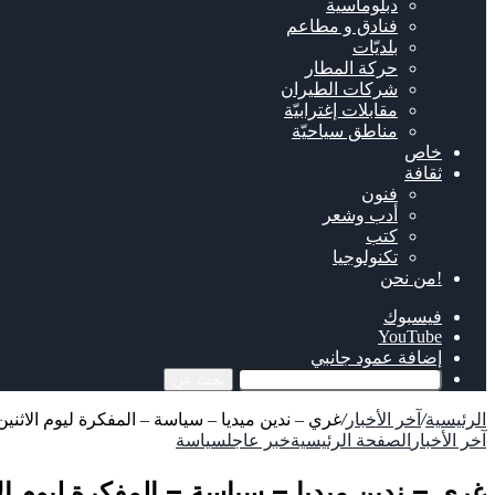
دبلوماسية
فنادق و مطاعم
بلديّات
حركة المطار
شركات الطيران
مقابلات إغترابيّة
مناطق سياحيّة
خاص
ثقافة
فنون
أدب وشعر
كتب
تكنولوجيا
!من نحن
فيسبوك
‫YouTube
إضافة عمود جانبي
بحث عن
الرئيسية
/
آخر الأخبار
/
غري – ندين ميديا – سياسة – المفكرة ليوم الاثنين 17 تموز 017
آخر الأخبار
الصفحة الرئيسية
خبر عاجل
سياسة
غري – ندين ميديا – سياسة – المفكرة ليوم الاثنين 17 تمو