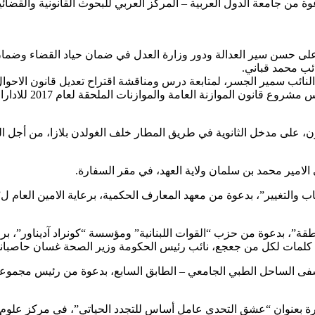
، بدعوة من جامعة الدول العربية – المركز العربي للبحوث القانونية وال
17,00 جلسة للجنة ا
ات مودرن، على مدخل الثانوية في طريق المطار خلف الغولدن بلازا، من أ
“الشباب والتغيير”، بدعوة من معهد المعارف الحكمية، برعاية الامين العا
في المنطقة”، بدعوة من حزب “القوات اللبنانية” ومؤسسة “كونراد آديناو
تخلله كلمات لكل من جعجع، نائب رئيس الحكومة وزير الصحة غسان حاصب
ستشفى الساحل الطبي الجامعي – الطابق السابع، بدعوة من رئيس مجمو