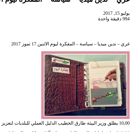
يوليو 15, 2017
994
دقيقة واحدة
غري – ندين ميديا – سياسة – المفكرة ليوم الاثنين 17 تموز 2017
10,00 يطلق وزير البيئة طارق الخطيب الدليل العملي للبلديات لتعزيز الادارة البيئية الممول من الاتحاد الاوروبي، في فندق فينيسيا.