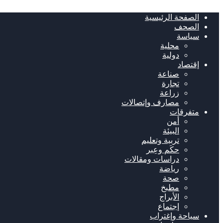
الصفحة الرئيسية
الصحف
سياسة
محلية
دولية
إقتصاد
صناعة
تجارة
زراعة
مصارف وإتصالات
متفرقات
أمن
البيئة
تربية وتعليم
حكَم وعِبر
دراسات ومقالات
رياضة
صحة
مطبخ
الأبراج
إجتماع
سياحة وإغتراب