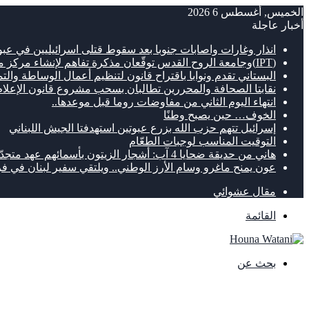
الخميس, أغسطس 6 2026
أخبار عاجلة
انذار وغارات واصابات جنوبا بعد سقوط قتلى اسرائيليين في عبو
(IPT)وجامعة الروح القدس توقّعان مذكرة تفاهم لإنشاء مركز متطور للتنقل الكهربائي
البستاني تقدم ونوابا باقتراح قانون لتنظيم أعمال الوساطة والت
نقابتا الصحافة والمحررين تطالبان بسحب مشروع قانون الإعلام
انتهاء اليوم الثاني من مفاوضات روما قبل موعدها..
الخوف… حين يصبح وطنًا
إسرائيل تتهم حزب الله بزرع عبوتين استهدفتا الجيش اللبناني
التوقيت المناسب لوجبات الطعّام
هاني من حديقة ضحايا 4 آب: أشجار الزيتون بأسمائهم عهد متجدّد لصون الذاكرة
عون يمنح ماغرو وسام الأرز الوطني.. ويلتقي سفير لبنان في ف
مقال عشوائي
القائمة
بحث عن