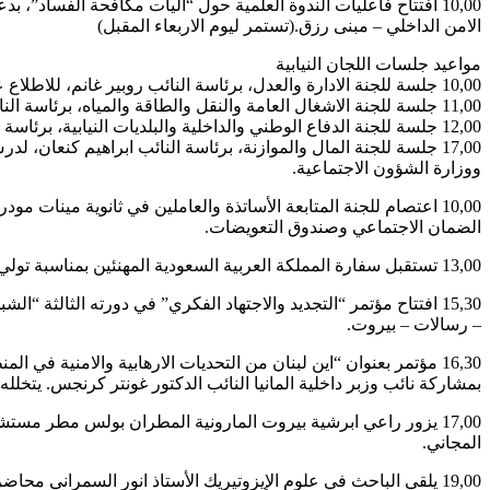
10,00 افتتاح فاعليات الندوة العلمية حول “آليات مكافحة الفساد”
الامن الداخلي – مبنى رزق.(تستمر ليوم الاربعاء المقبل)
مواعيد جلسات اللجان النيابية
10,00 جلسة للجنة الادارة والعدل، برئاسة النائب روبير غانم، للاطلاع على حسن سير العدالة ودور وزارة العدل في ضمان حياد القضاء وضمان تحقيق استقلاليته.
11,00 جلسة للجنة الاشغال العامة والنقل والطاقة والمياه، برئاسة النائب محمد قباني.
12,00 جلسة للجنة الدفاع الوطني والداخلية والبلديات النيابية، برئاسة النائب سمير الجسر، لمتابعة درس ومناقشة اقتراح تعديل قانون الاحوال الشخصية للطائفة الدرزية.
ووزارة الشؤون الاجتماعية.
10,00 اعتصام للجنة المتابعة الأساتذة والعاملين في ثانوية مين
الضمان الاجتماعي وصندوق التعويضات.
13,00 تستقبل سفارة المملكة العربية السعودية المهنئين بمناسبة تولي الامير محمد بن سلمان ولاية العهد، في مقر السفارة.
15,30 افتتاح مؤتمر “التجديد والاجتهاد الفكري” في دورته الثالثة 
– رسالات – بيروت.
16,30 مؤتمر بعنوان “اين لبنان من التحديات الارهابية والامنية 
بمشاركة نائب وزبر داخلية المانيا النائب الدكتور غونتر كرنجس. ي
17,00 يزور راعي ابرشية بيروت المارونية المطران بولس مطر م
المجاني.
19,00 يلقي الباحث في علوم الإيزوتيريك الأستاذ انور السمراني محاضرة بعنوان “عشق التحدي عامل أساس للتجدد الحياتي”، في مركز علوم الإيزوتيريك في الحازمية.