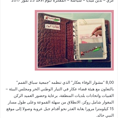
غري – ندين ميديا – سياسة – المفكرة ليوم الاحد 23 تموز 2017
8,00 “مشوار الوفاء بعكار” الذي تنظمه “جمعية سباق القمم”
بالتعاون مع هيئة قضاء عكار في التيار الوطني الحر ومجلس البيئة –
القبيات واتحادات بلديات المنطقة، برعاية وحضور العميد الركن
المغوار شامل روكز، الانطلاق من سهلة القموعة وعلى طول مسار
15 كيلومترا مرورا بغابة العذر نحو أقدام جبل عروبة وصولا إلى موقع
النبي خالد.