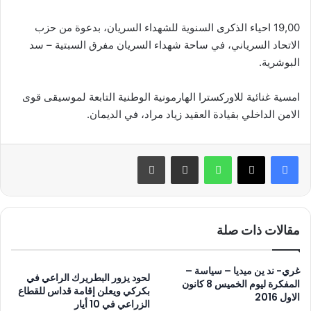
19,00 احياء الذكرى السنوية للشهداء السريان، بدعوة من حزب
الاتحاد السرياني، في ساحة شهداء السريان مفرق السبتية – سد
البوشرية.
امسية غنائية للاوركسترا الهارمونية الوطنية التابعة لموسيقى قوى
الامن الداخلي بقيادة العقيد زياد مراد، في الديمان.
واتساب
مشاركة عبر البريد
طباعة
مقالات ذات صلة
غري- ند ين ميديا – سياسة –
لحود يزور البطريرك الراعي في
المفكرة ليوم الخميس 8 كانون
بكركي ويعلن إقامة قداس للقطاع
الاول 2016
الزراعي في 10 أيار