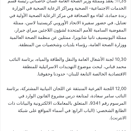
11,35: يعقد وممثلة وزير الصحة العامة غسان حاصباني رئيسة قسم
الخدمات الاجتماعية- الصحية ومراكز الرعاية الصحية في الوزارة
رندة حمادة، لقاء مع الصحافة في مركز الرعاية الصحية الأولية في
تعنايل، في حضور سفيرة الاتحاد الأوروبي كريستينا لاسن، ممثلة
المفوضية السامية للأمم المتحدة لشؤون اللاجئين ميراي جيرار،
ممثلة اليونيسيف تانيا شابويزا، ممثلين عن منظمة الصحة العالمية
ووزارة الصحة العامة، رؤساء بلديات وشخصيات من المنطقة.
10,30 لجنة الأشغال العامة والنقل والطاقة والمياه، برئاسة النائب
محمد قباني، لبحث موضوع التهديدات الاسرائيلية للمنطقة
الاقتصادية الخالصة التابعة للبنان- حدودنا وحقوقنا.
12,00 اللجنة الفرعية المنبثقة عن اللجان النيابية المشتركة، برئاسة
النائب سامر سعادة، لمتابعة درس مشروع القانون الوارد في
المرسوم رقم 9341، المتعلق بالمعاملات الالكترونية والبيانات ذات
الطابع الشخصي: (الباب الرابع: في أسماء المواقع على شبكة
الانترنت).