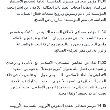
11,00 مؤتمر صحافي مشترك للمؤسسة العامة لتشجيع الاستثمار
في لبنان ونقابة أصحاب الصناعات الغذائية، للاعلان عن استراتيجية
المؤسسة في دعم وتسويق وترويج منتجات قطاع الصناعات
الغذائية، في مقر المؤسسة- شارع رياض الصلح.
11,30 مؤتمر صحافي لاطلاق النسخة الثانية من CAEL، بدعوة من
جمعية “بلسمات” التي تقيم مهرجان CAEL، برعاية وزير الاعلام
ملحم الرياشي وحضوره، بالتعاون مع غرفة التجارة والصناعة
والزراعة، في مقر الغرفة- الصنائع.
11,00 لقاء عن التعايش المسيحي- الاسلامي مع الأباتي داود رعيدي
والسيد علي فضل الله بعنوان “مريم تجمعنا”، بدعوة من المعهد
الأنطوني و”اللقاء الاسلامي- المسيحي حول سيدتنا مريم”، في قاعة
المدبر الشدياق في المعهد الأنطوني- الحدت، يشارك فيه تلامذة
مدرسة المبرات إلى جانب تلامذة المعهد الأنطوني، ويليه تدشين
نصب “مريم تجمعنا” ولقاء محبة.
14,15 مؤتمر صحافي يعقده المفوض الأوروبي للسياسة الأوروبية