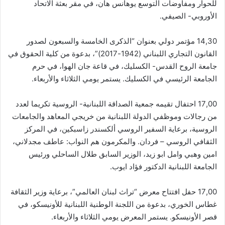
للحوار ومفاوضات التوسع يوهانس هان، في مقر بعثة الاتحاد
الأوروبي- الصيفي.
14,30 مؤتمر دولي بعنوان “الذكرى الخامسة والسبعون لصدور
القانون التجاري اللبناني (1942-2017)”، بدعوة من كلية الحقوق في
جامعة الروح القدس- الكسليك، في قاعة جان الهوا، في حرم
الجامعة الرئيسي في الكسليك. يستمر يومي الثلاثاء والأربعاء.
17,00 احتفال تقيمه جمعية الصداقة اللبنانية- الروسية تكريما لعدد
من رجالات وموظفي الدولة اللبنانية من خريجي المعاهد والجامعات
الروسية، برعاية السفير الروسي ألكسندر زاسبكين، في المركز
الثقافي الروسي – فردان. والمكرمون هم النواب: عاطف مجدلاني،
امين وهبي وامل ابو زيد، الوزير السابق طلال الساحلي ورئيس
الجامعة اللبنانية الدكتور فؤاد ايوب.
17,00 حفل افتتاح معرض “تراث لبنان العالمي”، برعاية وزير الثقافة
غطاس الخوري، بدعوة من اللجنة الوطنية اللبنانية للأونيسكو، في
قصر الأونيسكو. يستمر المعرض يومي الثلاثاء والأربعاء.