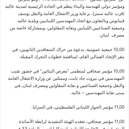
ومؤتمر دولي للهندسة والبناء ينظم في الجادة الرئيسية لمدينة عاليه
(قرب عاليه سنتر)، برعاية وزير الاشغال العامة والنقل يوسف
فنيانوس وبالتعاون مع اتحاد المهندسين اللبنانيين وبلدية عاليه
وجمعية الصناعيين اللبنايين ونقابة المقاولين، وبمشاركة خاصة من
مصرف لبنان.
10,00 جمعية عمومية، بدعوة من حراك المتعاقدين الثانويين، في
مقر الإتحاد العمالي العام، لمناقشة خطوات التحرك المقبلة.
10,00 مؤتمر صحافي لمنظمي “معرض البنائين” في حضور نقيب
المهندسين في بيروت جاد تابت، وممثلين عن وزارة الاشغال العامة
والنقل وجمعية الصناعيين و نقابة المقاولين ومصرف لبنان، في
مبنى نقابة المهندسين – عاليه.
11,00 مؤتمر الحوار اللبناني الفلسطيني، في السرايا.
11,00 مؤتمر صحافي، تعقده الهيئة التنفيذية لرابطة الأساتذة
المتفرغين في الجامعة اللبنانية، استنكارا لتمرير المادة 33 في