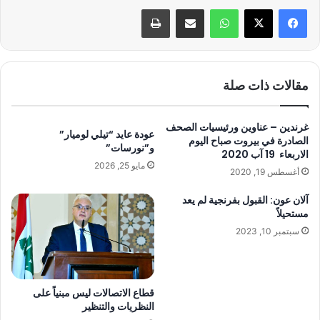
واتساب
مشاركة عبر البريد
طباعة
مقالات ذات صلة
غرندين – عناوين ورئيسيات الصحف
عودة عايد “تيلي لوميار”
الصادرة في بيروت صباح اليوم
و”نورسات”
الاربعاء 19 آب 2020
مايو 25, 2026
أغسطس 19, 2020
آلان عون: القبول بفرنجية لم يعد
مستحيلاً
سبتمبر 10, 2023
قطاع الاتصالات ليس مبنياً على
النظريات والتنظير