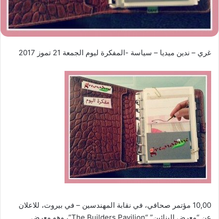
غري – ندين ميديا – سياسة -المفكرة ليوم الجمعة 21 تموز 2017
10,00 مؤتمر صحافي، في نقابة المهندسين – في بيروت، للاعلان
عن “معرض البنائين” “The Builders Pavilion”، وهو معرض