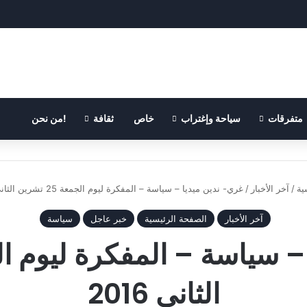
متفرقات
سياحة وإغتراب
خاص
ثقافة
!من نحن
ية
/
آخر الأخبار
/
غري- ندين ميديا – سياسة – المفكرة ليوم الجمعة 25 تشرين الثاني 2016
آخر الأخبار
الصفحة الرئيسية
خبر عاجل
سياسة
الثاني 2016