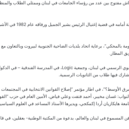
مفتوح بين عدد من رؤساء الجامعات في لبنان وممثلي الطلاب والمنظمات
ل افتتاح مهرجان الشعر المقاوم 2016 “مقاومة بالمحكي”، برعاية اتحاد بلديات الضاحية الجنوبية لبيرو
يق المطار.
15,30 مؤتمر صحافي تعقده رابطة أساتذة التعليم الثانوي الرسمي في لبنان،
ة للشرق الأوسط؟”، في اطار مؤتمر “إصلاح القوانين الانتخابية في المجتمعات
 النواب: غسان مخيبر، أحمد فتفت وعلي فياض، الأمين العام في حزب “القو
امعة هايكازيان أردا إكمكجي، ويديرها الأستاذ المساعد في العلوم السياسية