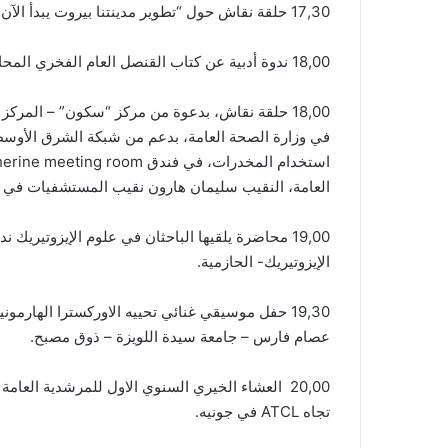
17,30 حلقة نقاش حول “تطوير مدينتنا بيروت يبدأ الآن” بدعوة من “بيروتيات” مبادرة من رئيس حزب “الحوار الوطني” فؤاد مخزومي، ضمن برنامج ” جيران”، في بيت البحر.
18,00 ندوة أدبية عن كتاب القنصل العام الفخري المحامي ابراهيم الحداد بعنوان “سيرة ومسيرة”، في قاعة الاحتفالات- اوديتوريوم- ثانوية الراهبات الأنطونيات- غزير.
18,00 حلقة نقاش، بدعوة من مركز “سكون” – المرك
في وزارة الصحة العامة، بدعم من شبكة الشرق الأوسط
العامة، النقيب سليمان هارون نقيب المستشفيات في لب
19,00 محاضرة يلقيها الباحثان في علوم الإيزوتير
الإيزوتيريك- الحازمية.
19,30 حفل موسيقي غنائي تحييه الاوركسترا الهارم
عصام فارس – جامعة سيدة اللويزة – ذوق مصبح.
تجاه ATCL في جونيه.