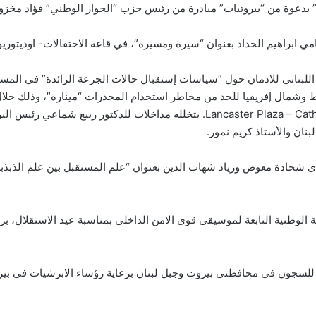
ز اللبناني للادمان حول “سياسات إستقبال حالات الجرعة الزائدة” في المس
 وشمال إفريقيا للحد من مخاطر استخدام المخدرات “مينارة”، وذلك خلال
استخدام المخدرات، في فندق Lancaster Plaza – Catherine meeting room. يتخلله مد
نان والأستاذ كريم نمور.
يك ندى شحادة معوض وزياد شهاب الدين بعنوان “علم المستقبل بين علم الذبذب
ونية الوطنية التابعة لموسيقى قوى الامن الداخلي بمناسبة عيد الاستقلال،