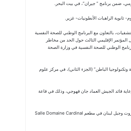
تشفيات، بالتعاون مع البرنامج الوطني للصحة النفسية
 المؤتمر الإقليمي الثالث حول الحد من مخاطر
اخلات للدكتور ربيع شماعي رئيس البرنامج الوطني للصحة النفسية في وزارة الصحة
ة وتكنولوجيا الباطن” (الجزء الثاني)، في مركز علوم
 برعاية قائد الجيش العماد جان قهوجي، وذلك في قاعة
20,00 العشاء الخيري السنوي الاول للمرشدية العامة للسجون في محافظتي بيروت وجبل لبنان برعاية رؤساء الابرشيات في بيروت وجبل لبنان في مطعم Salle Domaine Cardinal