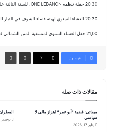
20,30 حفلة تنظمه ONE LEBANON، للسنة الثالثة على التوالي، في البيال، بمشاركة أكثر من 30 من المشاهير اللبنانية لمناسبة عيد الاستقلال بعنوان “تيبقى الاستقلال عيد”.
20,30 العشاء السنوي لهيئة قضاء الشوف في التيار الوطني الحر، برعاية رئيس التيار وزير الخارجية والمغتربين جبران باسيل، في مطعم منارة الخليج – جونية.
21,00 حفل العشاء السنوي لمنسقية المتن الشمالي في حزب القوات اللبنانية، برعاية رئيس الحزب سمير جعجع، في مطعم zone – مار روكز، الدكوانة، في حضور سياسي.
مشاركة عبر البريد
طباعة
فيسبوك
‫X
مقالات ذات صلة
ميقاتي: قضية “أبو عمر” ابتزاز مالي لا
المطران ع
سياسي
نوفمبر 26, 2025
يناير 17, 2026