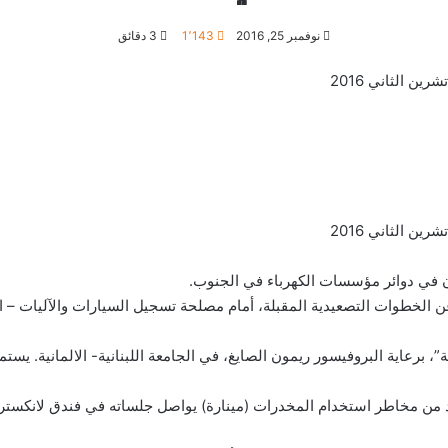
نوفمبر 25, 2016
1٬143
3 دقائق