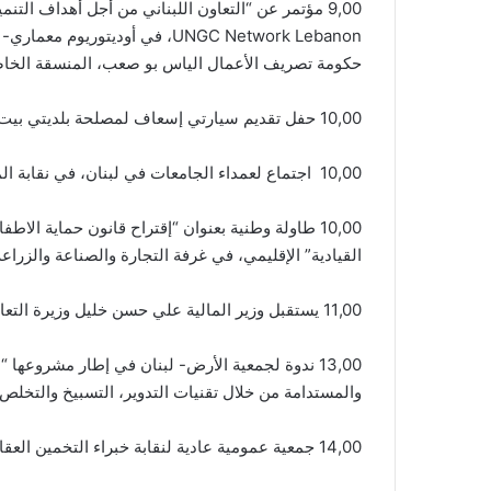
UNGC Network Lebanon، في أودي
حكومة تصريف الأعمال الياس بو صعب، المنسقة الخاص
10,00 حفل تقديم سيارتي إسعاف لمصلحة بلديتي بيت لهيا – قضاء راشيا الوادي وكوكبا – قضاء مرجعيون، وذلك في إطار برنامج التعاون العسكري – المدني (Cimic)، بلدة بيت لهيا.
10,00 اجتماع لعمداء الجامعات في لبنان، في نقابة المهندسين – بئر حسن.
10,00 طاولة وطنية بعنوان “إقتراح قانون حماية 
القيادية” الإقليمي، في غرفة التجارة والصناعة والزرا
11,00 يستقبل وزير المالية علي حسن خليل وزيرة التعاون الدولي المصري الدكتورة سحر نصر يرافقها السفير المصري نزيه بخاري، في وزار المالية – وسط بيروت.
13,00 ندوة لجمعية الأرض- لبنان في إطار مشروع
والمستدامة من خلال تقنيات التدوير، التسبيخ والتخلص
14,00 جمعية عمومية عادية لنقابة خبراء التخمين العقاري في لبنان، في مقر النقابة- بيت المحامي- العدلية.