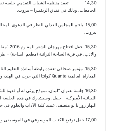
14,30 تعقد منظمة الشباب التقدمي جلسة نقاش 
الجامعات، وذلك في فندق الريفييرا – بيروت.
بيروت.
15,30 حف
والادب، في قرية الساحة التراثية (مطعم الساحة) – طر
المباراة العالمية Quanta كوانتا التي جرت في الهند، وشارك فيها طلاب من الثانويات الرسمية.
16,30 جلسة بعنوان “لبنان: نموذج يرثى له أو قدو
اللبنانية الأميركية – جبيل، وسيشارك في هذه الجلسة
النهار روزانا بو منصف، عميد كلية الآداب والعلوم في ج
17,00 حفل توقيع الكتاب الموسوعي في الموسيقى وفن المسموع في لبنان والعالم، بدعوة من المكتبة الوطنية- بعقلين، في قاعة المحاضرات في المكتبة.