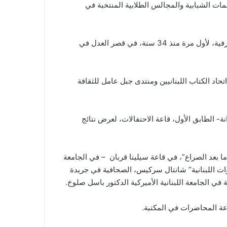
 الشبابية والمجالس الطلابية المنتخبة في
15,00 يلتئم المجلس العدلي للنظر في الدعوى المحالة أمامه في قضية إغتيال الرئيس بشير الجميل ورفاقه عام 1982 في الأشرفية، لأول مرة منذ 34 سنة، في قصر العدل في
ت وبالتعاون مع اتحاد الكتاب اللبنانيين ومنتدى جبل عامل للثقافة
 وجمعية Logic، في المدرسة الفندقية – في الدكوانة- الطابق الأول، قاعة الاحتفالات، لعرض نتائج
 ما بعد الصراع”، في قاعة سيلينا قربان – في الجامعة
ات اللبنانية” شانتال سركيس، الصحافية في جريدة
 في الجامعة اللبنانية الأميركية الدكتور باسل صلوخ.