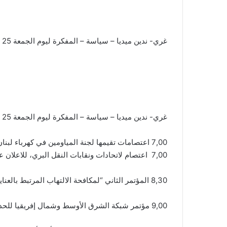
غري- ندين ميديا – سياسة – المفكرة ليوم الجمعة 25 تشرين الثاني 2016
غري- ندين ميديا – سياسة – المفكرة ليوم الجمعة 25 تشرين الثاني 2016
7,00 اعتصامات تقيمها لجنة المياومين في كهرباء لبنان في دوائر مؤسسات الكهرباء في الجنوب.
7,00 اعتصام لاتحادات ونقابات النقل البري، للاعلان عن الخطوات التصعيدية المقبلة، أمام مصلحة تسجيل السيارات والآليات – الدكوانة. يليه مؤتمر صحافي.
8,30 المؤتمر الثاني “لمكافحة الالتهاب المرتبط بالعناية”، برعاية البروفيسور ريمون الصايغ، في الجامعة اللبنانية- الالمانية. يستمر يومين.
9,00 مؤتمر شبكة الشرق الأوسط وشمال إفريقيا للحد من مخاطر استخدام المخدرات (مينارة) يواصل جلساته في فندق لانكستر بلازا – بيروت.