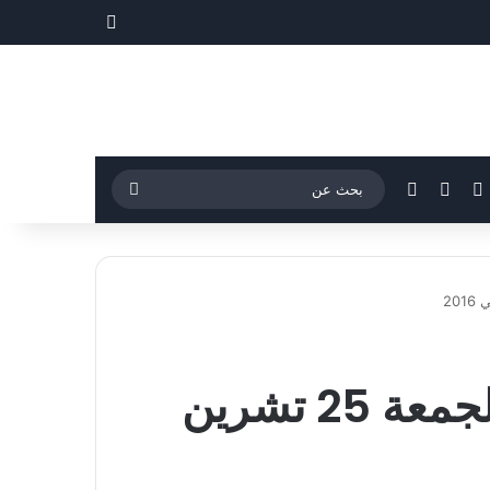
مقال عشوائي
فيسبوك
‫YouTube
إضافة عمود جانبي
بحث
عن
غري- ندين ميديا – سياسة – المفكرة ليوم الجمعة 25 تشرين