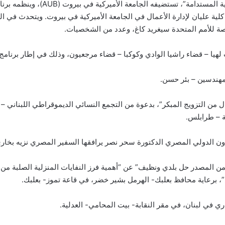
9,00 مؤتمر عن “التعاون اللبناني من أج
توريوم معماري- كلية عليان لإدارة الأعمال في الجامعة الأميركية في بيروت. ويتحدث ف
ة للأمم المتحدة سيغريد كاغ، وعدد من الشخصيات.
الاطفال من التزويج المبكر”، بدعوة من التجمع النسائي الديموقراطي اللبن
عة – طرابلس.
ها “من المصدر حل بلدي ونظيف” عن “أهمية فرز النفايات المنزلية الصلبة 
”، برعاية محافظ بعلبك- الهرمل بشير خضر، في قاعة تموز- بعلبك.