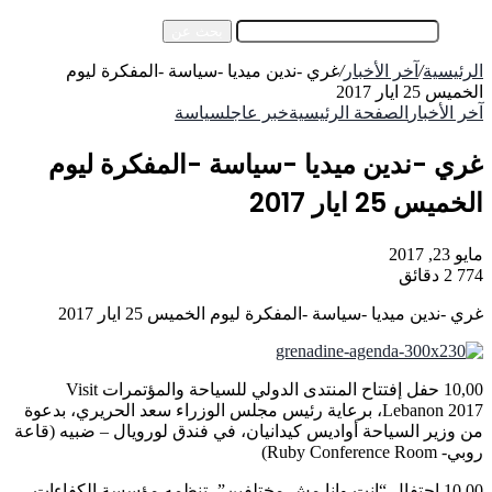
إضافة عمود جانبي
بحث عن
الرئيسية
/
آخر الأخبار
/
غري -ندين ميديا -سياسة -المفكرة ليوم
الخميس 25 ايار 2017
آخر الأخبار
الصفحة الرئيسية
خبر عاجل
سياسة
غري -ندين ميديا -سياسة -المفكرة ليوم
الخميس 25 ايار 2017
مايو 23, 2017
774
2 دقائق
غري -ندين ميديا -سياسة -المفكرة ليوم الخميس 25 ايار 2017
10,00 حفل إفتتاح المنتدى الدولي للسياحة والمؤتمرات Visit
Lebanon 2017، برعاية رئيس مجلس الوزراء سعد الحريري، بدعوة
من وزير السياحة أواديس كيدانيان، في فندق لورويال – ضبيه (قاعة
روبي- Ruby Conference Room)
10,00 احتفال “انت وانا مش مختلفين”، تنظمه مؤسسة الكفاءات،