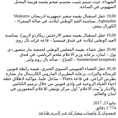
الشهداء، حيث سيتم تثبيت مجسم ضخم يجسد هزيمة المحتل
الصهيوني في الساحة.
19,00 حفل استقبال يقيمه سفير جمهورية اذربيجان Shukurov
Aghasalim، بمناسبة العيد الوطني لبلاده، في صالة السفراء –
الكورال بيتش.
19,00 حفل استقبال يقيمه سفير الارجنتين ريكاردو لارييرا، بمناسبة
العيد الوطني لبلاده، في فندق فينيسيا – قاعة غراند بال روم.
20,00 حفل عشاء، يقيمه المجلس الوطني لجمعية مار منصور دي
بول – لبنان، برعاية وزير الاعلام ملحم الرياشي، في فندق
Summerland kempinski – الجناح – صالة بال روم ولتز.
20,30 حفل العشاء القنوبيني السنوي الخيري، تقيمه رابطة قنوبين
للرسالة والتراث، برعاية البطريرك الماروني الكاردينال مار بشارة
بطرس الراعي، في قاعة Platea – ساحل علما، مواكبة لاطلاق خطة
احياء الحياة الروحية في وادي قنوبين من خلال ترميم الكنائس
والاديار و”بيت الاعلام” اول مركز توثيقي للاعلام المغمورين في
لبنان والعالم.
مايو 23, 2017
774
2 دقائق
فيسبوك
‫X
واتساب
مشاركة عبر البريد
طباعة