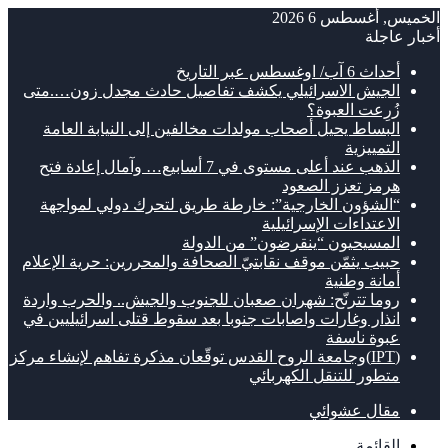
الخميس, أغسطس 6 2026
أخبار عاجلة
أحداث 6 آب/ اوغسطس عبر التاريخ
الجيش الاسرائيلي يكشف تفاصيل حادث مجدل زون….متى
زُرِعت العبوة؟
البساط يحيل أصحاب مولدات مخالفين إلى النيابة العامة
التمييزية
الذهب عند أعلى مستوى في 7 أسابيع… وآمال إعادة فتح
هرمز تعزز الصعود
“الشؤون الخارجية”: خارطة طريق لتحرك دولي لمواجهة
الاعتداءات الإسرائيلية
المسيحيون “ينقرضون” من الدولة
حبيب يثمّن موقف نقابتيّ الصحافة والمحررين: حرية الإعلام
أمانة وطنية
روما تترنّح: شهران صعبان للجنوب والجيش.. والحرب واردة
انذار وغارات واصابات جنوبا بعد سقوط قتلى اسرائيليين في
عبوة ناسفة
(IPT)وجامعة الروح القدس توقّعان مذكرة تفاهم لإنشاء مركز
متطور للتنقل الكهربائي
مقال عشوائي
القائمة