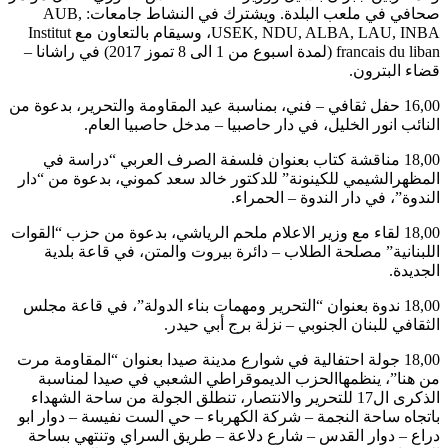
صحافي في ملعب البلدة. ويشترك في النشاط جامعات: AUB,
USEK, NDU, ALBA, LAU, INBA، وسيقام بالتعاون مع Institut
francais du liban (لمدة اسبوع من 1 الى 8 تموز 2017) في راشانا –
قضاء البترون.
16,00 حفل ثقافي – فني، بمناسبة عيد المقاومة والتحرير، بدعوة من
النائب انور الخليل، في دار حاصبيا – مدخل حاصبيا العام.
18,00 مناقشة كتاب بعنوان فلسفة الصرف العربي “دراسة في
المظهرالشيمي للكينونة” للدكتور خالد سعد كموني، بدعوة من “دار
الندوة”، في دار الندوة – الحمراء.
18,00 لقاء مع وزير الاعلام ملحم الرياشي، بدعوة من حزب “القوات
اللبنانية” مصلحة الطلاب – دائرة بيروت والمتن، في قاعة بلدية
الجديدة.
18,00 ندوة بعنوان “التحرير ومهمات بناء الدولة”، في قاعة مجلس
الثقافي للبنان الجنوبي – نزلة برج أبي حيدر.
18,00 جولة احتفالية في شوارع مدينة صيدا بعنوان “المقاومة مرت
من هنا”، ينظمهاالحزب الديموقراطي الشعبي في صيدا لمناسبة
الذكرى ال17 للتحرير والانتصار، تنطلق الجولة من ساحة الشهداء
باتجاه ساحة النجمة – شركة الكهرباء – حي الست نفيسة – دوار ابو
دراع – دوار القدس – شارع دلاعة – طريق السراي وتنتهي بساحة