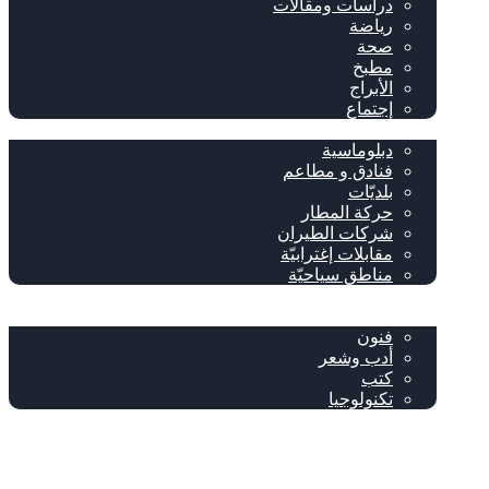
دراسات ومقالات
رياضة
صحة
مطبخ
الأبراج
إجتماع
سياحة وإغتراب
دبلوماسية
فنادق و مطاعم
بلديّات
حركة المطار
شركات الطيران
مقابلات إغترابيّة
مناطق سياحيّة
خاص
ثقافة
فنون
أدب وشعر
كتب
تكنولوجيا
!من نحن
فيسبوك
‫YouTube