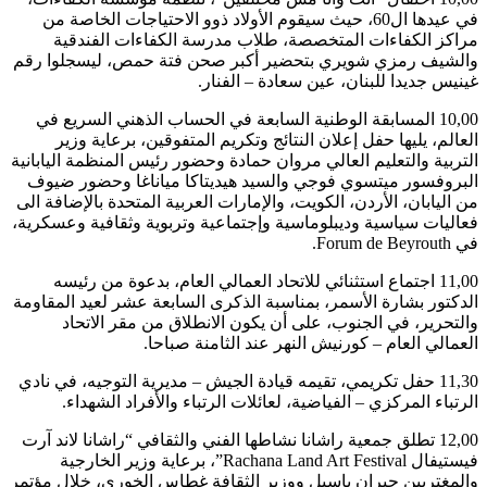
في عيدها ال60، حيث سيقوم الأولاد ذوو الاحتياجات الخاصة من
مراكز الكفاءات المتخصصة، طلاب مدرسة الكفاءات الفندقية
والشيف رمزي شويري بتحضير أكبر صحن فتة حمص، ليسجلوا رقم
غينيس جديدا للبنان، عين سعادة – الفنار.
10,00 المسابقة الوطنية السابعة في الحساب الذهني السريع في
العالم، يليها حفل إعلان النتائج وتكريم المتفوقين، برعاية وزير
التربية والتعليم العالي مروان حمادة وحضور رئيس المنظمة اليابانية
البروفسور ميتسوي فوجي والسيد هيديتاكا مياناغا وحضور ضيوف
من اليابان، الأردن، الكويت، والإمارات العربية المتحدة بالإضافة الى
فعاليات سياسية وديبلوماسية وإجتماعية وتربوية وثقافية وعسكرية،
في Forum de Beyrouth.
11,00 اجتماع استثنائي للاتحاد العمالي العام، بدعوة من رئيسه
الدكتور بشارة الأسمر، بمناسبة الذكرى السابعة عشر لعيد المقاومة
والتحرير، في الجنوب، على أن يكون الانطلاق من مقر الاتحاد
العمالي العام – كورنيش النهر عند الثامنة صباحا.
11,30 حفل تكريمي، تقيمه قيادة الجيش – مديرية التوجيه، في نادي
الرتباء المركزي – الفياضية، لعائلات الرتباء والأفراد الشهداء.
12,00 تطلق جمعية راشانا نشاطها الفني والثقافي “راشانا لاند آرت
فيستيفال Rachana Land Art Festival”، برعاية وزير الخارجية
والمغتربين جبران باسيل ووزير الثقافة غطاس الخوري، خلال مؤتمر