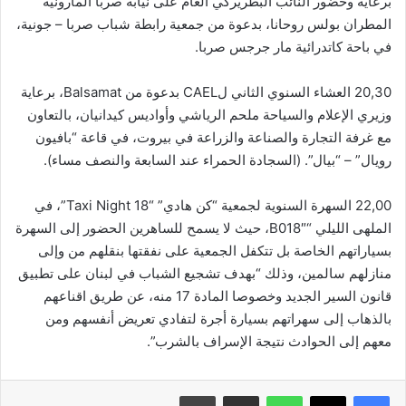
برعاية وحضور النائب البطريركي العام على نيابة صربا المارونية
المطران بولس روحانا، بدعوة من جمعية رابطة شباب صربا – جونية،
في باحة كاتدرائية مار جرجس صربا.
20,30 العشاء السنوي الثاني لCAEL بدعوة من Balsamat، برعاية
وزيري الإعلام والسياحة ملحم الرياشي وأواديس كيدانيان، بالتعاون
مع غرفة التجارة والصناعة والزراعة في بيروت، في قاعة “بافيون
رويال” – “بيال”. (السجادة الحمراء عند السابعة والنصف مساء).
22,00 السهرة السنوية لجمعية “كن هادي” “18 Taxi Night”، في
الملهى الليلي “B018″، حيث لا يسمح للساهرين الحضور إلى السهرة
بسياراتهم الخاصة بل تتكفل الجمعية على نفقتها بنقلهم من وإلى
منازلهم سالمين، وذلك “بهدف تشجيع الشباب في لبنان على تطبيق
قانون السير الجديد وخصوصا المادة 17 منه، عن طريق اقناعهم
بالذهاب إلى سهراتهم بسيارة أجرة لتفادي تعريض أنفسهم ومن
معهم إلى الحوادث نتيجة الإسراف بالشرب”.
واتساب
مشاركة عبر البريد
طباعة