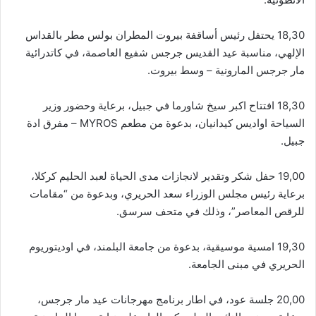
18,30 يحتفل رئيس أساقفة بيروت المطران بولس مطر بالقداس
الإلهي، مناسبة عيد القديس جرجس شفيع العاصمة، في كاتدرائية
مار جرجس المارونية – وسط بيروت.
18,30 افتتاح اكبر سيخ شاورما في جبيل، برعاية وحضور وزير
السياحة اواديس كيدانيان، بدعوة من مطعم MYROS – مفرق ادة
جبيل.
19,00 حفل شكر وتقدير لانجازات مدى الحياة لعبد الحليم كركلا،
برعاية رئيس مجلس الوزراء سعد الحريري، وبدعوة من “مقامات
للرقص المعاصر”، وذلك في متحف سرسق.
19,30 امسية موسيقية، بدعوة من جامعة البلمند، في اوديتوريوم
الحريري في مبنى الجامعة.
20,00 جلسة عود، في اطار برنامج مهرجانات عيد مار جرجس،