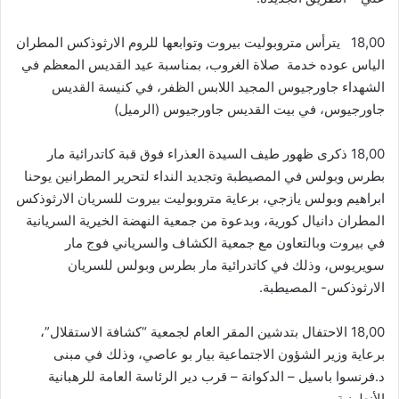
18,00 يترأس متروبوليت بيروت وتوابعها للروم الارثوذكس المطران
الياس عوده خدمة صلاة الغروب، بمناسبة عيد القديس المعظم في
الشهداء جاورجيوس المجيد اللابس الظفر، في كنيسة القديس
جاورجيوس، في بيت القديس جاورجيوس (الرميل)
18,00 ذكرى ظهور طيف السيدة العذراء فوق قبة كاتدرائية مار
بطرس وبولس في المصيطبة وتجديد النداء لتحرير المطرانين يوحنا
ابراهيم وبولس يازجي، برعاية متروبوليت بيروت للسريان الارثوذكس
المطران دانيال كورية، وبدعوة من جمعية النهضة الخيرية السريانية
في بيروت وبالتعاون مع جمعية الكشاف والسرياني فوج مار
سويريوس، وذلك في كاتدرائية مار بطرس وبولس للسريان
الارثوذكس- المصيطبة.
18,00 الاحتفال بتدشين المقر العام لجمعية “كشافة الاستقلال”،
برعاية وزير الشؤون الاجتماعية بيار بو عاصي، وذلك في مبنى
د.فرنسوا باسيل – الدكوانة – قرب دير الرئاسة العامة للرهبانية
الأنطونية.