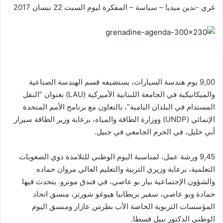
غري -ندين ميديا – سياسة – المفكرة ليوم السبت 22 نيسان 2017
9,00 يوم هندسة السيارات، يستضيفه قسم الهندسة الصناعية
والميكانيكية في الجامعة اللبنانية الأميركية (LAU) بعنوان “النقل
المستدام في البلدان النامية”، بالتعاون مع برنامج الأمم المتحدة
الإنمائي (UNDP) ووزارة الطاقة والمياه، برعاية وزير الطاقة سيزار
أبي خليل، في الحرم الجامعي في جبيل.
9,45 ورشة عمل، لمناسبة اليوم الوطني للتلامذة ذوي الصعوبات
التعلمية، برعاية وزيري التربية والتعليم العالي مروان حماده
والشؤون الإجتماعية بيار بو عاصي، في فندق مونرو. يتحدث فيها
حمادة وبو عاصي، سفير بريطانيا هيوغو شورتر، منسق اتحاد
المؤسسات التربوية الخاصة الأب بطرس عازار ومنسق اليوم
الوطني الدكتور نبيل قسطا.