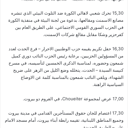
15,30 تحرك شعبي لاهالي الكورة ضد التلوث البيئي الذي تنشره
مصانع الاسمنت ومقالعها، بدعوة من لجنة البيئة في منفذية الكورة
في الحزب السوري القومي الاجتماعي، على الطريق العام بين
كفرحزير وشكا مقابل مقالع شركات الإسمنت.
16,30 حفل تكريم يقيمه حزب الوطنيين الاحرار – فرع الحدت لعدد
من المسؤولين الحزبيين، برعاية رئيس الحزب النائب دوري كميل
شمعون وحضوره، لمناسبة الذكرى الخمسين لتأسيسه، في مسرح
كنيسة السيدة – الحدت، يتخلله وضع اكليل من الزهر على ضريح
الشهداء، ويلقي النائب شمعون بالمناسبة كلمة عن الاوضاع
السياسية الراهنة.
17,00 عرض لمجموعة Choueiter، في الفروم دو بيروت.
17,30 اعتصام للجان حقوق المستأجرين القدامى في مدينة بيروت
وجميع المناطق اللبنانية، تقيمه رابطة أبناء بيروت، أمام مسجد الامام
علي – الطريق الجديدة.