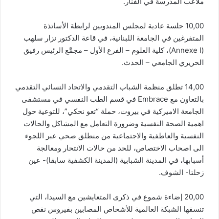
ملاعب المدرسة في الفنار.
10,00 جلسة عادية لمجلس المندوبين لرابطة الأساتذة
المتفرغين في الجامعة اللبنانية، في قاعة الدكتور نزار سلهب
(Annexe I)، كلية العلوم – الفرع الأول – مجمَّع الرئيس رفيق
الحريري الجامعي – الحدث.
14,00 تطلق منظمة الشباب التقدمي والاتحاد النسائي التقدمي
بالتعاون مع Embrace في قسم الطب النفسي في مستشفى
الجامعة الاميركية في بيروت، حملة “تعو نحكي”، للتوعية حول
اهمية الصحة النفسية وضرورة التعامل مع المشاكل والحالات
النفسية والعاطفية والاجتماعية من منطلق صحي عبر اللجوء
الى اصحاب الاختصاص، للحد من حالات الانتحار ومعالجة
أسبابها، في المدينة الشبابية (المدينة الكشفية سابقا)- عين
زحلتا- الشوف.
20,00 إضاءة شموع في ذكرى المتعايشين مع السيدا، التي
تنسقها الشبكة العالمية للأشخاص المصابين بفيروس نقص