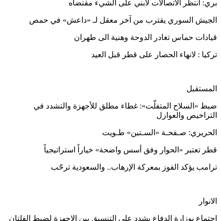
بري: انتظر الاتصالات لأبني على الشيء مقتضاه
الجيش السوري يقترب من آخر معقل لـ «داعش» في حمص
قيادات حماس تغادر الدوحة وهنية الى طهران
تركيا : لانهاء الحصار على قطر قبل العيد
المستقبل
ضبط «السلاح المتفلّت»: غطاء مطلق للأجهزة والتشدد في
التراخيص والعوازل
الحريري: صـفحـة «السـتين» طـويت
قطر تعتبر «الحوار وفق أسس واضحة» خياراً استراتيجياً
ترامب يؤكد الفوز بمعركة الإرهاب.. والسعودية ترحّب
الانوار
اجتماع بوزارة الدفاع يشدد على التنسيق بين الاجهزة لضبط الفلتان