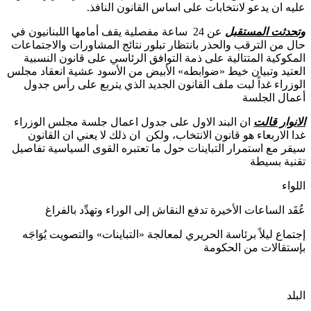
عليه ان يدعو لانتخابات على اساس القانون النافذ.
وتحدثت المستقبل
عن 24 ساعة مفصلية يقف أمامها اللبنانيون في
حال من الترقب والحذر بانتظار تبلور نتائج المشاورات والاجتماعات
المكوكية المتتالية على ذمة التوافق الرئاسي على قانون النسبية
العتيد وتبيان خيط «ضوابطه» الأبيض من الأسود عشية انعقاد مجلس
الوزراء غداً لبت ملف القانون الجديد الذي يتربع على رأس جدول
أعمال الجلسة
الانوار قالت
ان البند الاول على جدول اعمال جلسة مجلس الوزراء
غدا الاربعاء هو قانون الانتخاب، ولكن ان ذلك لا يعني ان القانون
سيقر مع استمرار التباينات حول ما تعتبره القوى السياسية تفاصيل
تقنية بسيطة
اللواء
عُقَد الساعات الأخيرة تدفع النقاش إلى الوراء وتهدِّد بالفراغ
إجتماع ليلاً برئاسة الحريري لمعالجة «التباينات» والتصويت يُوَاجَه
بإستقالات من الحكومة
البلد