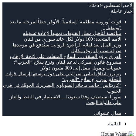
الأحد, أغسطس 9 2026
أخبار عاجلة
قوات أوروبية مطعّمة “إسلامياً” الأوفر حظاً لمرحلة ما بعد
“يونيفيل”
مناقصة لتأهيل مطار القليعات تمهيداً لإعادة تشغيله
الأمم المتحدة: 100 دولار لكل عائد سوري من لبنان
وزير المال بعد لقائه الراعي: الرواتب ستُدفع في موعدها
سرقة سنترال زوق مكايل
العراق يرفع السقف… السلاح المنفلت على لائحة الإرهاب
مشروع قانون أميركي لدعم لبنان ونزع سلاح “الحزب”:
عقوبات وتمويل يصل إلى 300 مليون دولار
رويترز: اتفاق لبناني إسرائيلي على دول بوسعها إرسال قوات
للتحقّق من نزع سلاح “الحزب”
“كاريتاس” جالت بذخائر الطوباوي البطريرك الحويّك في قرى
الجنوب
سوريا تستضيف وفدًا سعوديًا… الاستثمار في النفط والغاز
على طاولة البحث
مقال عشوائي
القائمة