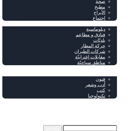
صحة
مطبخ
الأبراج
إجتماع
سياحة وإغتراب
دبلوماسية
فنادق و مطاعم
بلديّات
حركة المطار
شركات الطيران
مقابلات إغترابيّة
مناطق سياحيّة
خاص
ثقافة
فنون
أدب وشعر
كتب
تكنولوجيا
!من نحن
فيسبوك
‫YouTube
إضافة عمود جانبي
بحث عن