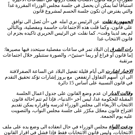
استباقاً لما يمكن ان يحصل في جلسة مجلس الوزراء المقررة غداً
والتي يفترض ان تكون جلسة الحسم لمشروع قانون
الجمهورية نقلت
عن الرئيس بري امله في «أن نَصل الى توافق
على قانون، وكما قلت هذه الاجتماعات حاسمة ومفصلية، وبالتالي
لم يعد لدينا وقت». كما نقلت عن الرئيس الحريري تاكيده بجزم ان
قانون الانتخاب غدا
رات الشرق
إن البلاد تمر في ساعات مفصلية سيتحدد فيها مصيرها:
إما قانون أو فراغ أو ربما «ستينً»، والصورة ستتبلور خلال اجتماعات
مرتقبة
الاخبار اشارت
الى أيام قليلة تفصِل البلاد عن الساعة الصفرلافتة
الى ان أسهم التفاؤل ارتففعن مع بروز إشارات تؤكد تحقيق التقدم
في قانون النسبية على أساس 15 دائرة
وقالت الديار
ان عدم وضع القانون على جدول اعمال الجلسة
المقبلة للحكومة غدا، ليس آخر «الدنيا»، فإذا لم تتم احالة قانون
الانتخاب الأربعاء الى مجلس الوزراء لدرسه واقراره يمكن تقديم
اقتراح قانون معجّل مكرّر على جلسة مجلس النواب، والتصويت
عليه يوم الجمعة.
ودعت اللواء
مجلس الوزراء في حال انعقاده الى وضع يده على ملف
الانتخابات، وليس قانون الانتخابات فقط فإذا فشل في اقرار القانون