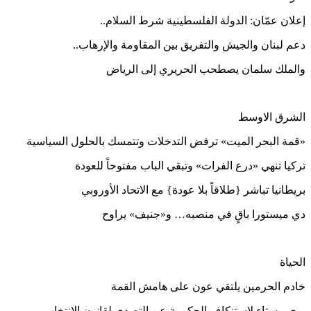
إعلان عمّان: الدولة الفلسطينية شرط السلام..
دعم لبنان والجيش والتفريق بين المقاومة والإرهاب..
والملك سلمان يصطحب الحريري إلى الرياض
الشرق الاوسط
«قمة البحر الميت» ترفض التدخلات وتتمسك بالحلول السياسية
تركيا تنهي «درع الفرات» وتبقي الباب مفتوحاً للعودة
بريطانيا تباشر {طلاقاً بلا عودة} مع الاتحاد الأوروبي
دي ميستورا باقٍ في منصبه… و«جنيف» يراوح
الحياة
خادم الحرمين يلتقي عون على هامش القمة
بري مستاء لاستنكاف الحكومة عن التصدي لقانون الانتخاب