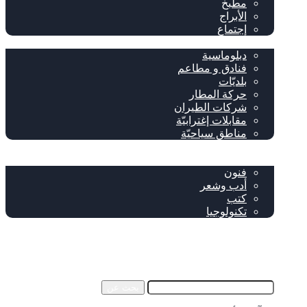
مطبخ
الأبراج
إجتماع
سياحة وإغتراب
دبلوماسية
فنادق و مطاعم
بلديّات
حركة المطار
شركات الطيران
مقابلات إغترابيّة
مناطق سياحيّة
خاص
ثقافة
فنون
أدب وشعر
كتب
تكنولوجيا
!من نحن
فيسبوك
‫YouTube
إضافة عمود جانبي
بحث عن