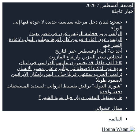
الجمعة, أغسطس 7 2026
أخبار عاجلة
جعجع: لبنان دخل مرحلة سياسية جديدة لا عودة فيها إلى
الوراء
الراعي يزور فخامة الرئيس عون في قصر بعبدا.
الرئيس عون اعاد 4 قوانين كان اقرها مجلس النواب لاعادة
النظر فيها
أحداث7 آب/ اوغسطس عبر التاريخ
انخفاض سعر البنزين وارتفاع المازوت
100 ألف طفل قد يخسرون عامهم الدراسي في لبنان
ندوة عن الذكاء الاصطناعي وتأثيره على مصير الانسان
ترامب: الحرب ستنتهي قريبًا جدًا… ليس بإمكان الإيرانيين
الصمود طويلًا
“شورى الدولة” يرفض تقسيط الرواتب: لتسديد المستحقات
دفعة واحدة
هل يستقيل المفتي دريان قبل نهاية الشهر؟
مقال عشوائي
القائمة