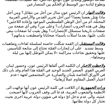
وتطوع لتأدية دور الوسيط او الحَكَم بين المتصارعين
وقالت النهار
ان الرئيس عون سال من أجل من نتقاتل؟ ومن أجل
ماذا نقتل بعضنا بعضا؟ أمن أجل تحرير القدس والأراضي العربية
المحتلّة، أم من أجل الوطن الفلسطيني الموعود وإعادة اللاجئين؟
وهل في هذه الحروب انتصارات؟ وعلى من؟ وفي أي صفحة من
صفحات تاريخنا سنسجّل الانتصارات؟ وهل بقيت لنا صفحات بيض
نكتب عليها، بعدما امتلأت بأسماء ضحايانا واصطبغت بدمائهم؟
وقالت المستقبل
ان القمة شكّلت حاضنة لسلسلة لقاءات وتفاهمات
وسط تشديد على أن إنجازات القمّة تحتاج إلى متابعة للتأسيس
عليها وتحقيق نجاحات متراكمة «لا يمكن التوصّل إليها بين ليلة
وضحاها».
ولاحظت الاخبار
ان الكلمة التي ألقاها الرئيس عون، وحضور لبنان
العربي القوي العنصر الجديد الوحيد في القمّة هذا العام.وقد بان ذلك
في الأوراق الخاصة بلبنان والصادرة عن المجتمعين لجهة «عدم
اعتبار العمل المقاوم عملاً إرهابياً»
ورات الجمهورية
ان اللافت في كلمة الرئيس عون أنها توجّهت الى
الانظمة والشعوب العربية، فدعا الى وقف الحروب لأنها اصبحت
عبثية، والى عدم تدخل ايّ دولة في شؤون دولة عربية اخرى بحيث
تختار كل دولة نظامها.