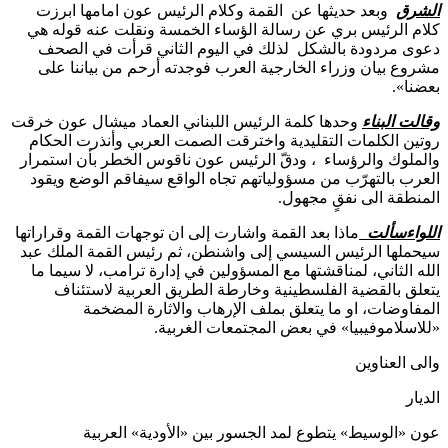
الشرق
وبعد حديثها عن القمة وكلام الرئيس عون امامها ابرزت
كلام الرئيس بري عن رسالة الؤساء الخمسة ونقلت عنه قوله هي
دعوى مردودة بالشكل لذلك في اليوم الثاني قرأت في الصحف
مشروع بيان وزراء الخارجية العرب فوجدته أرحم من بياننا على
بعضنا».
وقالت البناء
وحدها كلمة الرئيس اللبناني العماد ميشال عون خرقت
روتين الكلمات التقليدية واخترقت الصمت العربي وأنذرت الحكام
والملوك والرؤساء ، ودقّ الرئيس عون ناقوس الخطر بأن استمرار
العرب بالتهرّب من مسؤولياتهم تجاه الواقع سيفاقم الوضع ويقود
المنطقة الى نفقٍ مجهول.
اللواءسألت
ماذا بعد القمة واشارت إلى ان توجهات القمة وقراراتها
سيحملها الرئيس السيسي إلى واشنطن، ثم رئيس القمة الملك عبد
الله الثاني، لمناقشتها مع المسؤولين في إدارة ترامب، لا سيما ما
يتعلق بالقضية الفلسطينية وخارطة الطريق العربية لاستئناف
المفاوضات، او ما يتعلق بملف الإرهاب والاثارة المضخمة
«للاسلاموفيبيا» في بعض المجتمعات الغربية.
والى العناوين
الديار
عون «الوسيط» يتطوع لمد الجسور بين «الأودية» العربية