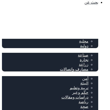
بحث عن
الصفحة الرئيسية
الصحف
سياسة
محلية
دولية
إقتصاد
صناعة
تجارة
زراعة
مصارف وإتصالات
متفرقات
أمن
البيئة
تربية وتعليم
حكَم وعِبر
دراسات ومقالات
رياضة
صحة