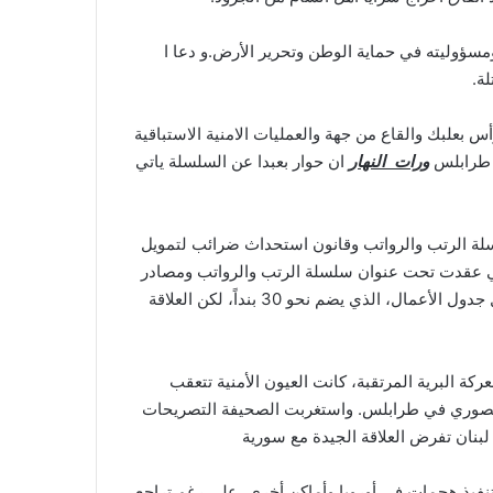
ؤوليته في حماية الوطن وتحرير الأرض.و دعا ا
ة.
 بعلبك والقاع من جهة والعمليات الامنية الاستباقية
ي طرابلس
ورات النهار
ان حوار بعبدا عن السلسلة ياتي
سلة الرتب والرواتب وقانون استحداث ضرائب لتمويل
لتي عقدت تحت عنوان سلسلة الرتب والرواتب ومصادر
التمويل وقالت في الشكل، لا يبدو ان ثمة علاقة موضوعية بين الدعوتين، خاصة وأن الرئيس برّي سبق ووعد بعقد جلسة لاستكمال جدول الأعمال، الذي يضم نحو 30 بنداً، لكن العلاقة
كة البرية المرتقبة، كانت العيون الأمنية تتعقب
المنصوري في طرابلس. واستغربت الصحيفة التصريحات
لبنان تفرض العلاقة الجيدة مع سورية
فيذ هجمات في أوروبا وأماكن أخرى، على رغم تراجع