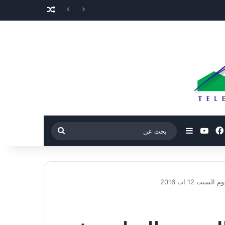
مقال عشوائي
فيسبوك
‫YouTube
إضافة عمود جانبي
بحث
عن
 12 اب 2016