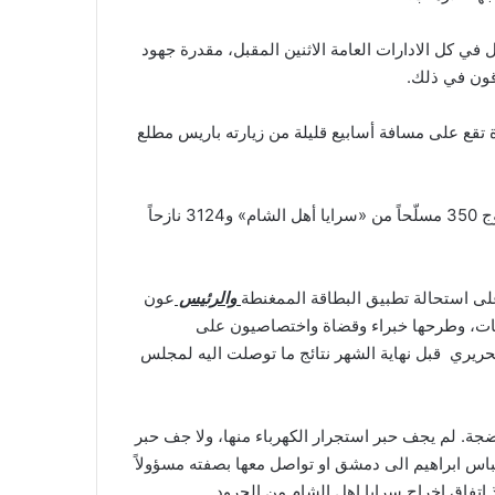
ل في كل الادارات العامة الاثنين المقبل، مقدرة جهود
قون في ذلك.
ة تقع على مسافة أسابيع قليلة من زيارته باريس مطلع
واشارت الى ان جرود عرسال، ولا سيّما منطقة الملاهي ووادي حميد تصبح نظيفةً بالكامل من الإرهابيين اعتباراً من اليوم، مع خروج 350 مسلّحاً من «سرايا أهل الشام» و3124 نازحاً
ة على استحالة تطبيق البطاقة الممغنطة
والرئيس
عون
خابات، وطرحها خبراء وقضاة واختصاصيون على
لحريري قبل نهاية الشهر نتائج ما توصلت اليه لمجلس
جة. لم يجف حبر استجرار الكهرباء منها، ولا جف حبر
عباس ابراهيم الى دمشق او تواصل معها بصفته مسؤولاً
ذ اتفاق اخراج سرايا اهل الشام من الجرود.