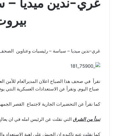
غري-ندين ميديا – 
بيروت ص
غري-ندين ميديا – سياسة – رئيسيات وعناوين الصحف الصاد
نقرأ في صحف هذا الصباح اعلان المديرالعام للأمن الع
صباح اليوم. ونقرأ عن الاستعدادات العسكرية النتي يوف
كما نقرأ عن التحضيرات الجارية لاجتماع القصر الجمه
نبدأ من الشرق
التي نقلت عن الرئيس امله في ان يعال
كما نقلت عنه تاكيده ان الجيش على اهبة الاستعداد وا