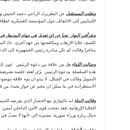
ونقلت المستقبل
عن البطريرك الراعي دعمه الجيش ومب
اللبنانيين إلى الالتفاف حول المؤسسة العسكرية انطلاق
ونقرأفي النهار نفيا عن اي تعديل في مهام اليونيفل ف
لكشف خلايا الارهاب ومكافحتها من جهة أخرى، عاد المش
متاخرا وقالت لم تكن مبادرة رئيس الجمهورية إلى الدع
وسالت اللواء
هل من علاقة بين دعوة الرئيس عون للقاء
هذه السلسلة ودعوة الرئيس برّي لعقد جلسة تشريعية 
الاستطرادية في ما يمكن ان ينجم عن حوار بعبدا، من 
وقالت البناء
انه بالتوازي مع الحصار الذي يفرضه الجيش 
الخلايا الإرهابية، فقد نجحت قوى الأمن الداخلي أم
حيال زيارة وزراء سورية، مشيرة الى «أنها لا تصبّ في
وحذرت الحياة
من خطر حراك داعش ونقلت عن تقرير أعدّ