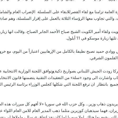
رة العامة تزامنا مع لقاء القصرللابقاء على السلسلة الإضراب العام والشام
 والتي تجاوب معها الرؤساء الثلاثة بالعمل على إقرار السلسلة، وهم صاد
يت ولقاء أمير الكويت الشيخ صباح الأحمد الجابر الصباح، وقالت انها زيار
زيارة موسكو في 11 أيلول.
 القلمون الشرقي.
ركا زودت الجيش اللبناني بصواريخ ذكية
و
توافق اللجنة الوزارية الانتخابي
خاب واشارت الى وجود «سلة» من التعقيدات التقنية يتضمنها قانون الانت
لجميع بانتظار ان ترفع اللجنة التي شكلها كجلس الوزراء برئاسة الرئيس ا
ا يريدون ذهاب وزير… وكل حزب الله في سوريا «لا أفهم كل مبررات هذه الض
ان، فهما سيذهبان كوزيرين مثلما ذهب المدير العام للامن العام اللواء 
التي يقوم بها هناك. لولا سوريا لما كان نفذ اتفاق عرسال، ولولاها لن ينف