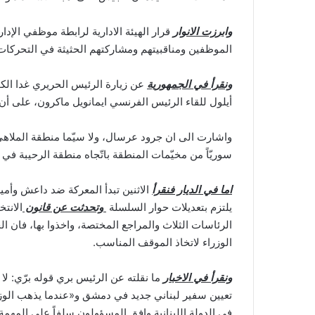
وابرزت الانوار
قرار الهيئة الادارية لرابطة موظفي الإدا
الموظفين ومناقبيتهم ومشاركتهم الحثيثة في التحركات،
ونقرأ في الجمهورية
عن زيارة الرئيس الحريري غدا الكو
أيلول للقاء الرئيس الفرنسي ايمانويل ماكرون، على أن تليَها 
سوريّاً من مخيّمات المنطقة باتّجاه منطقة الرحيبة في
اما في الديار فنقرأ
الاثنين تبدأ المعركة ضد داعش وأمي
يلتزم بتعديلات حوار السلسلة
وتحدثت عن قانون
الانت
الرئاسات الثلاث والمراجع المختصة، واخذوا بها، فان ا
الوزراء لاتخاذ الموقف المناسب.
ونقرأ في الاخبار
ما نقلته عن الرئيس بري قوله برّي: ل
تعيين سفير لبناني جديد في دمشق و«عندما يذهب الوزير
في الدولة اللبنانية وافق المسؤولون سلفاً على المهمة 