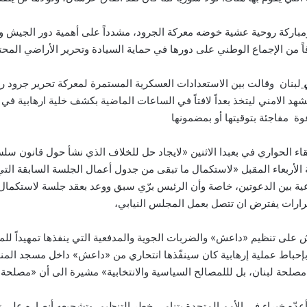
اركة روحية عشية خوضه معركة الجرود، مشدداً على أهمية دور الجيش ومس
اً من الإجماع الوطني على دورها في حماية السيادة وتحرير الأراضي المحتل
ي
لبنان وقالت بين الاستعدادات العسكرية المستمرة لمعركة تحرير جرود رأس
هد الامني ليتخذ بعداً لافتاً في الساعات الماضية بكشف خلية ارهابية ف
وة مفاجئة بتوقيتها أو بمضمونها
 الحواري في بعبدا الاثنين «لايجاد حل للخلاف الذي نشأ حول قانون سل
الأربعاء المقبل «لاستكمال ما تبقى من جدول أعمال الجلسة السابقة ا
قرارات يفترض ان تتصل بعمل المجلس النيابي،
على تنظيم «داعش» والضربات الجوية والمدفعية التي ينفذها تمهيداً للمعر
س، بإحباط عملية إرهابية كان سينفّذها انتحاري من «داعش» داخل مسجد 
 مصلحة لبنان، بل لللمصالح السياسية والانتخابية» مشيرة الى أن «مصلحة 
ه خبراء في الأمم المتحدة بتنامي خطر التنظيم وتشجيعه أنصاره على تن