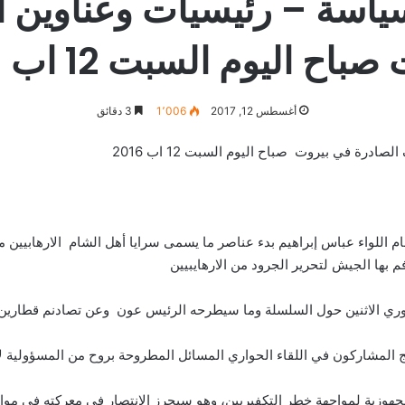
سياسة – رئيسيات وعناوين 
باح اليوم السبت 12 اب 2016
أغسطس 12, 2017
1٬006
3 دقائق
رة في بيروت صباح اليوم السبت 12 اب 2016
ام اللواء عباس إبراهيم بدء عناصر ما يسمى سرايا أهل الشام الارهابيين
م بها الجيش لتحرير الجرود من الارهايبيين
وري الاثنين حول السلسلة وما سيطرحه الرئيس عون وعن تصادنم قطارين في 
ج المشاركون في اللقاء الحواري المسائل المطروحة بروح من المسؤولية ل
لجهوزية لمواجهة خطر التكفيريين، وهو سيحرز الانتصار في معركته في موا