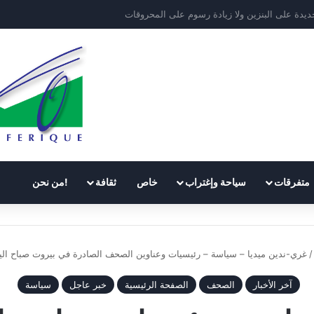
متفرقات
سياحة وإغتراب
خاص
ثقافة
!من نحن
/
غري-ندين ميديا – سياسة – رئيسيات وعناوين الصحف الصادرة في بيروت صباح اليوم السبت
آخر الأخبار
الصحف
الصفحة الرئيسية
خبر عاجل
سياسة