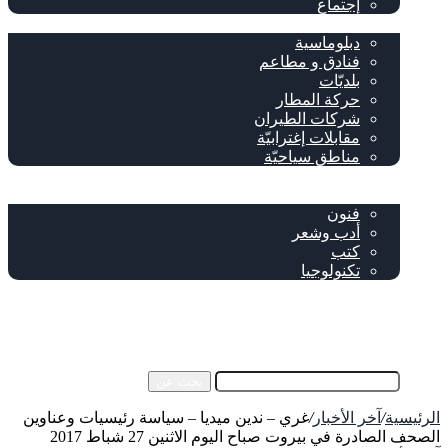
إجتماع
سياحة وإغتراب
دبلوماسية
فنادق و مطاعم
بلديّات
حركة المطار
شركات الطيران
مقابلات إغترابيّة
مناطق سياحيّة
خاص
ثقافة
فنون
أدب وشعر
كتب
تكنولوجيا
!من نحن
فيسبوك
‫YouTube
إضافة عمود جانبي
بحث عن
الرئيسية
/
آخر الأخبار
/
غري – ندين ميديا – سياسة رئيسيات وعناوين
الصحف الصادرة في بيروت صباح اليوم الاثنين 27 شباط 2017