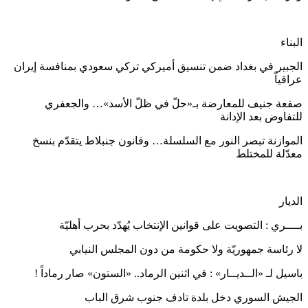
البناء
الجبير في بغداد ضمن تنسيق أميركي تركي سعودي بمنافسة إيران
عراقياً
صفعة جنيف للمعارضة بـ«حلّ في ظلّ الأسد»… والجعفري
للتفاوض بعد الإدانة
الموازنة تبصر النور مع السلسلة… وقانون جنبلاط يتقدّم بنسخ
معدّلة للمختلط
الديار
بــــري : التصويت على قوانين الإنتخاب يُهدّد بحرب أهليّة
لا رئاسة جمهوريّة ولا حكومة من دون المجلس النيابي
باسيل لـ «الــديــار» : في اثنين الرماد.. «الستون» صار رماداً !
الجيش السوري دخل بلدة تادف جنوب شرق الباب