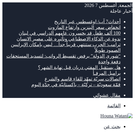
الجمعة, أغسطس 7 2026
أخبار عاجلة
أحداث7 آب/ اوغسطس عبر التاريخ
انخفاض سعر البنزين وارتفاع المازوت
100 ألف طفل قد يخسرون عامهم الدراسي في لبنان
ندوة عن الذكاء الاصطناعي وتأثيره على مصير الانسان
ترامب: الحرب ستنتهي قريباً جداً… ليس بإمكان الإيرانيين
الصمود طويلاً
“شورى الدولة” يرفض تقسيط الرواتب: لتسديد المستحقات
دفعة واحدة
هل يستقيل المفتي دريان قبل نهاية الشهر؟
براميل المرفـأ
اتصالات سريّة تمهّد للقاء قاسم والشرع
قمّة سعوديّة – تركيّة – باكستانيّة في جدّة اليوم
مقال عشوائي
القائمة
بحث عن