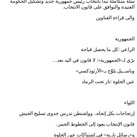
سلة متكاملة تبدأ بانتخاب رئيس جمهورية جديد وتشكيل الحكومة
العتيدة والتوافق على قانون الانتخاب.
والى قراءة العناوين
الجمهورية
الراعي :كل ما يحصل قباحة
برّي لـ«الجمهورية»: لا قانون في اليد بعد…
وباســيل يلوِّح بـ«الأرثوذكسي»
عين الحلوة :نار تحت الرماد
اللواء
إرتجاجات بكل إتجاه.. وواشنطن تدرس جدوى تسليح الجيش
قانون الإنتخاب يعود إلى الخطوط الحمر..
و«رسائل نارية» في إشتباكات عين الحلوة