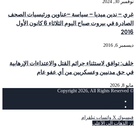
نوفمبر 30, 2024
غري – ندين ميديا – سياسة –عناوين ورئيسيات الصحف
الصادرة في بيروت صباح اليوم الثلاثاء 6 كانون الأول
2016
ديسمبر 6, 2016
خلف: توافق لاستثناء جرائم القتل والاعتداءات الإرهابية
في حق مدنيين وعسكريين من أي عفو عام
مايو 8, 2026
© Copyright 2026, All Rights Reserved
فيسبوك
‫YouTube
فيسبوك
‫X
واتساب
تيلقرام
زر الذهاب إلى الأعلى