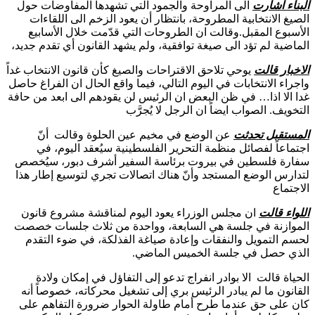
ا
لبناء اشارت
الى المراوحة والجمود التي تشهدها المفاوضات حول
الصيغ الانتخابية المطروحة، بانتظار أن يعود الزخم الى اللقاءات
الأسبوع المقبل.وقالت ان الطروحات التي قدّمت خلال الأسابيع
الماضية لم تؤد الى صيغة توافقية، ولم يشهد القانون أي تقدم جديد،
الاخبار قالت
يوحي تلاحق الاقتراحات والصيغ كأن قانون الانتخاب غداً
واجراء الانتخابات في اليوم التالي، فيما واقع الحال ان الفراغ حاصل
غدا الا اذا… في ظن البعض ان الرئيس لن يقودهم الى ابعد من حافة
التخويف. الصواب ايضاً ان الرجل لا يُجرَّب
المستقبل تحدثت
عن الوضع في مخيم عين الحلوة وقالت أنّ
اجتماعاً لفصائل منظمة التحرير الفلسطينية سيُعقد اليوم، في
سفارة فلسطين في بيروت برئاسة السفير أشرف دبور، سيُخصص
لتدارس الوضع المستجد وأنّ هناك اتصالات تجري لتوسيع إطار هذا
الاجتماع
اللواء قالت
ان مجلس الوزراء يعود اليوم لمناقشة مشروع قانون
الموازنة في جلسة هي السابعة، وواحدة من ثلاث جلسات خصصت
لحسم التمويل والنفقات وإعادة صياغة الفذلكة، في ضوء التقدم
الذي حصل في جلسة الخميس الماضي.
الحياة قالت الا بوادر انفراج تدعو إلى التفاؤل في إمكان ولادة
القانون ما لم يبادر الرئيس بري إلى تشغيل محركاته، خصوصاً أنه
كان على حق عندما طرح أمام طاولة الحوار ضرورة التفاهم على