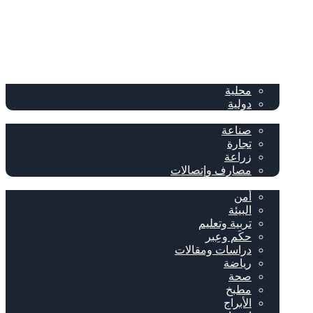
الصفحة الرئيسية
الصحف
سياسة
محلية
دولية
إقتصاد
صناعة
تجارة
زراعة
مصارف وإتصالات
متفرقات
أمن
البيئة
تربية وتعليم
حكَم وعِبر
دراسات ومقالات
رياضة
صحة
مطبخ
الأبراج