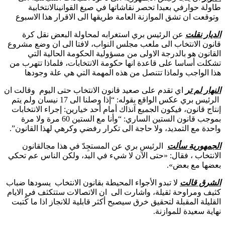
طاولة حوارفي بعبدا تحصر نقاشاتها في صيغ القوانينالانتخابية
وتوقعت ان تشق الموازنة العامة طريقها الى الاقرار هذا الاسبوع
الديار نقلت
عن الرئيس بري استغرابه لمحاولة البعض نقل كرة
قانون الانتخاب الى ملعب مجلس النواب، لافتا الى ان وضع مشروع
القانون هو بالدرجة الاولى من مسؤولية الحكومة الحالية التي
تشكلت أساسا على قاعدة انها حكومة الانتخابات، فلماذا تتهرب من
هذا الواجب ولماذا تتنصل من هذه المهمة التي هي علة وجودها
النهار لم تر
اي تقدم على صعيد قانون الانتخاب حتى اليوم وقالت ان
الرئيس بري عكس الواقع بقوله: “إذا وصلنا الى 17 نيسان ولم يتم
إنتاج قانون، فيكون الجميع آنذاك أمام أحد خيارين: إجراء الانتخابات
بموجب قانون الستين الساري: “وأنا مع الستين 60 مرة ولا مرة
واحدة مع التمديد، ولا حاجة الى تكرار رفضي وكرهي لهذا القانون”.
الجمهورية سألت
الرئيس بري عن المستجِدّ في هذا مجالقانون
الانتخاب ، فقال: «حتى الآن لا شيء في اليد، ولكن الناس عم تحكي
بعضها مع بعض».
الشرق قالت
لا تبدو الأجواء المحيطة بقانون الانتخاب يسودها ضباب
كثيف ومراوحة ثقيلة، واشارت الى ان الاتصالات ستتكثف في الايام
القليلة المقبلة لتحقيق خرق سيصبح أكثر قابلية للانجاز اذا ما كُتبت
نهاية سعيدة للموازنة.