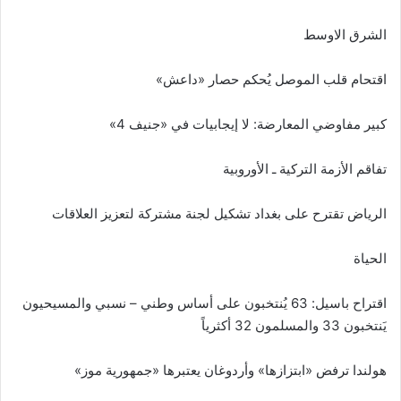
الشرق الاوسط
اقتحام قلب الموصل يُحكم حصار «داعش»
كبير مفاوضي المعارضة: لا إيجابيات في «جنيف 4»
تفاقم الأزمة التركية ـ الأوروبية
الرياض تقترح على بغداد تشكيل لجنة مشتركة لتعزيز العلاقات
الحياة
اقتراح باسيل: 63 يُنتخبون على أساس وطني – نسبي والمسيحيون
يَنتخبون 33 والمسلمون 32 أكثرياً
هولندا ترفض «ابتزازها» وأردوغان يعتبرها «جمهورية موز»