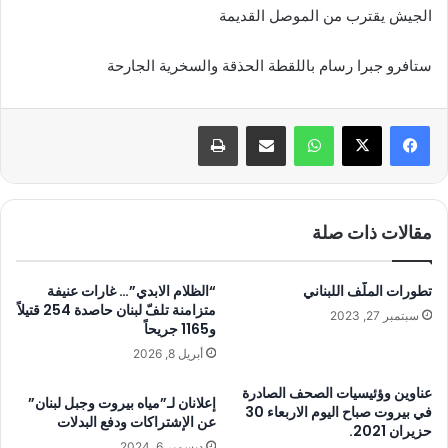
الجيش يقترب من الموصل القديمة
ستافرو جبرا رسام باللقطة الحذقة والسخرية الجارحة
واتساب
مشاركة عبر البريد
طباعة
مقالات ذات صلة
تطورات الملّف اللبناني
“الظلام الابدي”… غارات عنيفة
متزامنة تلفّ لبنان حاصدة 254 قتيلاً
سبتمبر 27, 2023
و1165 جريحاً
أبريل 8, 2026
عناوين وؤئيسيات الصحف الصادرة
إعلانان لـ”مياه بيروت وجبل لبنان”
في بيروت صباح اليوم الاربعاء 30
عن الإشتراكات ودفع البدلات
حزيران 2021.
ديسمبر 6, 2024