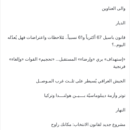
والى العناوين
الديار
قانون باسيل 67 أكثرياً و61 نسبياً.. مُلاحظات واعتراضات فهل يُعدّله
اليوم..؟
«إستهداف» بري «وإرضاء» المستقبل… «تحجيم» القوات «وإلغاء»
فرنجية
الجيش العراقي يُسيطر على ثلــث غرب المـوصــل
توتر وأزمة ديبلوماسيّة بــــيــن هولنــــدا وتركيا
النهار
مشروع جديد لقانون الانتخاب: مكانك راوح