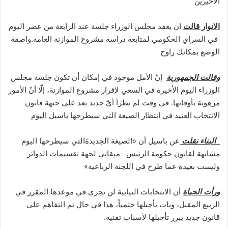
الاخيرين
الانوار قالت
ان يعقد مجلس الوزراء جلسة عند الرابعة من عصر اليوم
في السراي الحكومي لمتابعة دراسة مشروع الموازنة العامة.واصفة
الوضع بمكانك راوح
وقالت الجمهورية
إنّ الأمل موجود في إمكان أن تكون جلسة مجلس
الوزراء اليوم الأخيرة في السعي لإقرار مشروع الموازنة، إلّا أنّ الأمور
مرهونة بأوقاتها. في وقت لم يطرَأ أيّ جديد بعد على جبهة قانون
الانتخاب العتيد في انتظار الصيغة التي سيطرحها باسيل اليوم
البناء نقلت
عن باسيل أن «الصيغة الجديدةالتي سيطرحها اليوم
مشابهة لقانون حكومة الرئيس ميقاتي لجهة تقسيمات الدوائر
وليست بعيدة عما طرح في اللجنة الرباعية»
ورأت الحياة
أن الانتخابات النيابية لن تجرى في موعدها المقرر في
الربيع المقبل، وبات تأجيلها حتمياً، هذا في حال تم التفاهم على
قانون جديد يبرر تأجيلها لأسباب تقنية.