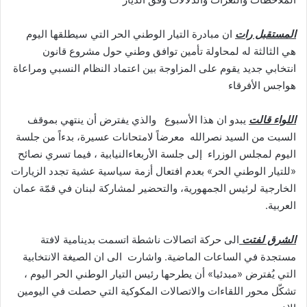
المستقبل رات
ان مبادرة التيار الوطني الحر التي سيطلقها اليوم
هي الثالثة له لمحاولة تأمين توافق وطني حول مشروع قانون
انتخابي جديد يقوم على المزاوجة بين اعتماد النظام النسبي ومراعاة
هواجس الأفرقاء
اللواء قالت
يبدو ان هذا الأسبوع والذي يفترض أن ينتهي بموقف
السبت من السيد نصرالله معرضاً لامتحانات عسيرة، بدءاً من جلسة
اليوم لمجلس الوزراء إلى جلسة الأربعاءالنيابية ، فيما تسري نصائح
«للتيار الوطني الحر» بعدم افتعال أزمة سياسية عشية تجدد الزيارات
الخارجية لرئيس الجمهورية، والتحضير لمشاركة لبنان في قمّة عمان
العربية.
الشرق لفتت
الى حركة اتصالات ناشطة اتسمت بدينامية لافتة
مستجدة في الساعات الماضية. واشارت الى ان الصيغة الانتخابية
التي يُفترض «مبدئيا» أن يطرحها رئيس التيار الوطني الحر اليوم ،
تشكّل محور اللقاءات والاتصالات المكوكية التي حصلت في اليومين