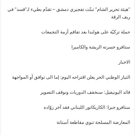
“هيئة تحرير الشام” تبنّت تفجيري دمشق – تقدّم بطيء لـ”قسد” في
ريف الرقة
حملة تركيّة على هولندا بعد تفاقم أزمة التجمعات
ستافرو خسرته الريشة والكاميرا
الاخبار
التيار الوطني الحر يعلن اقتراحه اليوم: إما الى توافق أو المواجهة
قائد اليونيفيل: سنخفف الدوريات ونوقف التصوير
ستافرو جبرا: الكاريكاتور اللبناني فقد آخر روّاده
المعارضة المسلحة تنوي مقاطعة أستانة