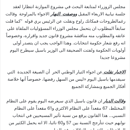
مجلس الزوزراء لمتابعة البحث في مشروع الموازنة انتظارا لعقد
جلسة نيابية الاربعاء المقبل
ووصفت النهار
الاجواء بالمراوحة وقالت
رغمالطروحات فمكانك راوح ونقلت عن الرئيس بري قوله “كما قلت
سابقاً المطلوب ان يتحمل مجلس الوزراء المسؤوليات الملقاة على
عاتقه والمطلوب منه مناقشة مشروع قانون جديد واقراره، وخصوصاً
انه رفع شعار حكومة انتخابات. وهذا الواجب يجب ان يتصدر أولى
أولويات الحكومة ولفتت الصحيفة الى الوزير باسيل سيطرح اليوم
مشروعا جديدا
الاخبار نقلت
عن اجواء التيار الوطني الحر أن الصيغة الجديدة التي
سيقدمها باسيل اليوم «ليس من السهل رفضها، خصوصاً أنها خلاصة
أفكار الجميع وبمشاركة الجميع
وقالت الديار
ان قانون باسيل الذي سيعرضه اليوم يقوم على النظام
المختلط، 67 مقعداً على النظام الاكثري و61 مقعداً على النظام
النسبي… هذا القانون يرفع من نسبة تأثير المسيحيين في انتخاب
نوابهم حيث تتأرجح النسبة بين 57 و60 نائبا، الا انه يحمل الكثير من
الملاحظات والثغرات والدلالات وفق الديار