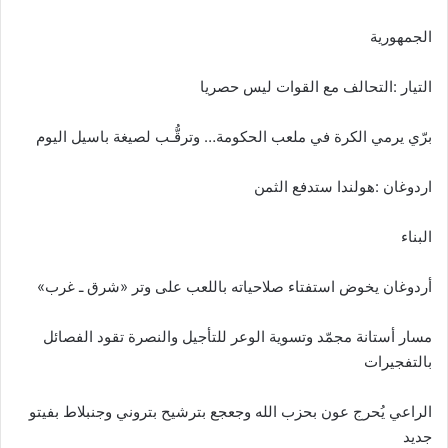
الجمهورية
التيار :التحالف مع القوات ليس حصريا
برّي يرمي الكرة في ملعب الحكومة… وترقُّـب لصيغة باسيل اليوم
اردوغان :هولندا ستدفع الثمن
البناء
أردوغان يخوض استفتاء صلاحياته باللعب على وتر «شرق ـ غرب»
مسار أستانة مجمّد وتسوية الوعر للتأجيل والنصرة تقود الفصائل
بالتفجيرات
الراعي يُحرج عون بحزب الله وجعجع بترشيح بتروني وجنبلاط بفيتو
جديد