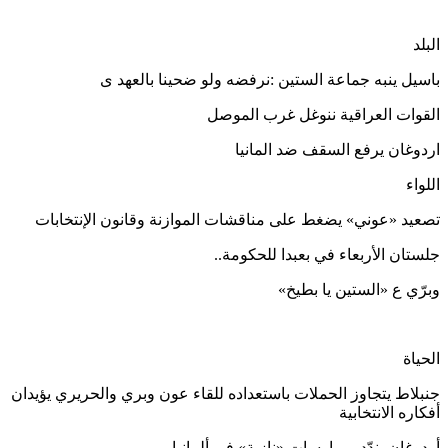
البلد
باسيل ينبه جماعة الستين :نرفضه ولو ضحينا بالعهد ى
القوات العراقية ننوغل غرب الموصل
اردوغان يرفع السقف ضد المانيا
اللواء
تصعيد «عوني» يضغط على مناقشات الموازنة وقانون الإنتخابات
جلستان الأربعاء في بعبدا للحكومة..
وبرّي ع «الستين يا بطيخ»
الحياة
جنبلاط يتجاوز الحملات باستعداده للقاء عون وبري والحريري يؤيدان
أفكاره الانتخابية
أردوغان يندّد بممارسات «نازية» في ألمانيا