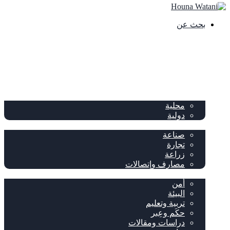
بحث عن
الصفحة الرئيسية
الصحف
سياسة
محلية
دولية
إقتصاد
صناعة
تجارة
زراعة
مصارف وإتصالات
متفرقات
أمن
البيئة
تربية وتعليم
حكَم وعِبر
دراسات ومقالات