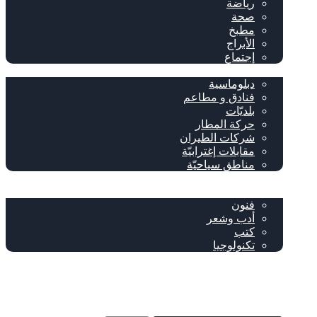
رياضة
صحة
مطبخ
الأبراج
إجتماع
سياحة وإغتراب
دبلوماسية
فنادق و مطاعم
بلديّات
حركة المطار
شركات الطيران
مقابلات إغترابيّة
مناطق سياحيّة
خاص
ثقافة
فنون
أدب وشعر
كتب
تكنولوجيا
!من نحن
فيسبوك
‫YouTube
إضافة عمود جانبي