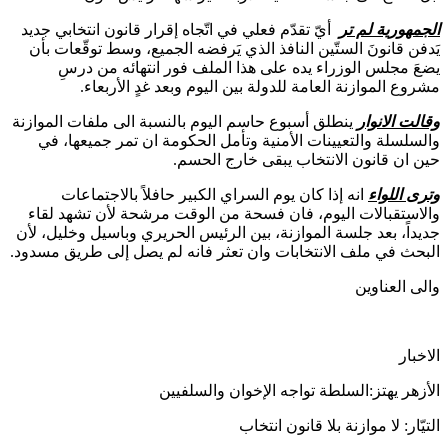
الجمهورية لم تر
أيّ تقدّم فعلي في اتّجاه إقرار قانون انتخابي جديد
يَدفن قانونَ الستّين النافذ الذي يَرفضه الجميع، وسط توقّعات بأن
يضعَ مجلس الوزراء يده على هذا الملف فور انتهائه من درسِ
مشروع الموازنة العامة للدولة بين اليوم وبعد غدٍ الأربعاء.
وقالت الانوار
ينطلق أسبوع حاسم اليوم بالنسبة الى ملفات الموازنة
والسلسلة والتعيينات الأمنية وتأمل الحكومة ان تمر جميعها، في
حين ان قانون الانتخاب يبقى خارج الحسم.
وترى اللواء
انه إذا كان يوم السراي الكبير حافلاً بالاجتماعات
والاستقبالات اليوم، فان فسحة من الوقت مرشحة لأن تشهد لقاء
جديداً، بعد جلسة الموازنة، بين الرئيس الحريري وباسيل وخليل، لأن
البحث في ملف الانتخابات وان تعثر فانه لم يصل إلى طريق مسدود.
والى العناوين
الاخبار
الأزهر يهتز:السلطة تواجه الإخوان والسلفيين
التيّار: لا موازنة بلا قانون انتخاب