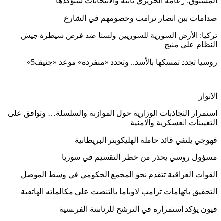
المشنوق: زعامة الحريري ثابته والانتخابات ستؤكدها
صدامات بين انصار ترامب وخصومهم في الشارع
تركيا: الأرض السورية للسوريين ولسنا ضد فرض سيطرة جيش
النظام على منبج
روسيا تجدد تمسكها بالأسد.. وتحدد «منفردة» موعد «جنيف5»
الانوار
استمرار التجاذبات الوزارية حول الموازنة والسلسلة… وتوافق على
التعيينات العسكرية والامنية
قهوجي يلتقي قائد حاملة الهليكوبتر البريطانية
مسؤول روسي يحذر من خطر التقسيم في سوريا
القوات العراقية تتقدم نحو المجمع الحكومي في وسط الموصل
التحقيق باتهامات ترامب لاوباما بالتنصت على مكالماته الهاتفية
فيون يؤكد استمراره في الترشح للرئاسة الفرنسية