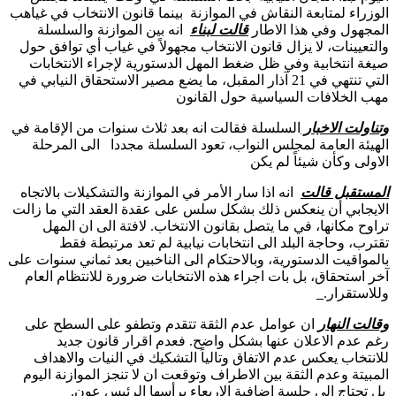
الوزراء لمتابعة النقاش في الموازنة بينما قانون الانتخاب في غياهب
المجهول وفي هذا الاطار
قالت لبناء
انه بين الموازنة والسلسلة
والتعيينات، لا يزال قانون الانتخاب مجهولاً في غياب أي توافق حول
صيغة انتخابية وفي ظل ضغط المهل الدستورية لإجراء الانتخابات
التي تنتهي في 21 آذار المقبل، ما يضع مصير الاستحقاق النيابي في
مهب الخلافات السياسية حول القانون
وتناولت الاخبار
السلسلة فقالت انه بعد ثلاث سنوات من الإقامة في
الهيئة العامة لمجلس النواب، تعود السلسلة مجددا الى المرحلة
الاولى وكأن شيئاً لم يكن
المستقبل قالت
انه اذا سار الأمر في الموازنة والتشكيلات بالاتجاه
الايجابي أن ينعكس ذلك بشكل سلس على عقدة العقد التي ما زالت
تراوح مكانها، في ما يتصل بقانون الانتخاب. لافتة الى ان المهل
تقترب، وحاجة البلد الى انتخابات نيابية لم تعد مرتبطة فقط
بالمواقيت الدستورية، وبالاحتكام الى الناخبين بعد ثماني سنوات على
آخر استحقاق، بل بات اجراء هذه الانتخابات ضرورة للانتظام العام
وللاستقرار.
وقالت النهار
ان عوامل عدم الثقة تتقدم وتطفو على السطح على
رغم عدم الاعلان عنها بشكل واضح. فعدم اقرار قانون جديد
للانتخاب يعكس عدم الاتفاق وتالياً التشكيك في النيات والاهداف
المبيتة وعدم الثقة بين الاطراف وتوقعت ان لا تنجز الموازنة اليوم
بل تحتاج الى جلسة اضافية الاربعاء يرأسها الرئيس عون.