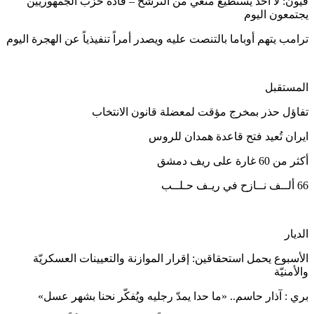
فيون: لا أحد يستطيع منعي من الترشح – قادة حزب الجمهوريين
يجتمعون اليوم
ترامب يتهم أوباما بالتنصت عليه ويصدر أمراً تنفيذياً عن الهجرة اليوم
المستقبل
تفاؤل حذر بمخرج مؤقت لمعضلة قانون الانتخاب
ايران تُعيد فتح قاعدة همدان للروس
أكثر من 60 غارة على ريف دمشق
66 ألــف نــازح في ريـف حـلــب
الديار
الأسبوع يحمل استحقاقين: إقرار الموازنة والتعيينات العسكريّة
والأمنيّة
بري : آذار حاسم.. «ما حدا يمدّ رجليه ويُفكّر نحنا بشهر عسل»