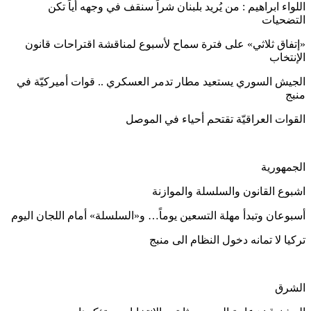
اللواء ابراهيم : من يُريد بلبنان شراً سنقف في وجهه أياً تكن
التضحيات
«إتفاق ثلاثي» على فترة سماح لأسبوع لمناقشة اقتراحات قانون
الإنتخاب
الجيش السوري يستعيد مطار تدمر العسكري .. قوات أميركيّة في
منبج
القوات العراقيّة تقتحم أحياء في الموصل
الجمهورية
اشبوع القانون والسلسلة والموازنة
أسبوعان وتبدأ مهلة التسعين يوماً… و«السلسلة» أمام اللجان اليوم
تركيا لا تمانه دخول النظام الى منبج
الشرق