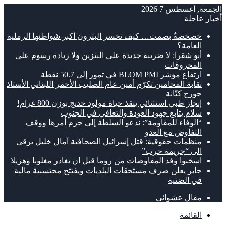
الجمعة, أغسطس 7 2026
أخبار عاجلة
خصخصةٌ بصمت… كيف تخسر البترون أكبر شواطئها الرملية
العامة؟
أبو شقرا: لا ضريبة جديدة على البنزين ولا زيادة رسوم على
المحروقات
ارتفاع مؤشر BLOM PMI في تموز إلى 50.7 نقطة
نقابة المحامين تكرّم أمين عام الصليب الأحمر اللبناني الأستاذ
جورج كتّانة
إنجاز طبي استثنائي ينقذ حياة مولود خديج بوزن 800 غرام!
سلام يتابع جهود العودة والتعافي في الجنوب
“الوفاء للمقاومة”: ندعو السلطة إلى حزم أمرها ووقف
التفاوض مع العدو
منظمات حقوقية: قتل إسرائيل الصحافية آمال خليل يرقى
الى “جريمة حرب”
اسحَبوا وفد المفاوضات من روما قبل ان يغادر مغلوبا وهزيلا
جابر يعلن صرف مستحقات البلديات ويفتتح محتسبية مالية
في الضنية
مقال عشوائي
القائمة