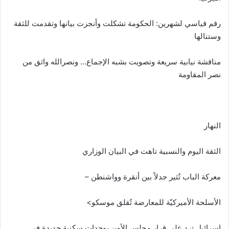
رقم قياسي لشهرين: الحكومة تشكلت وأنجزت بيانها وتقدمت للثقة
وستنالها
مناقشة نيابية سريعة وتصويت بشبه الإجماع… ونصرالله واثق من
نصر المقاومة
النهار
الثقة اليوم والنسبية تاهت في البيان الوزاري
معركة الباب تُثير جدلاً بين أنقرة وواشنطن –
الأسلحة الأميركيّة للمعارضة تُقلق موسكو>
إسرائيل ترد على قرار مجلس الأمن بوحدات سكنية جديدة في