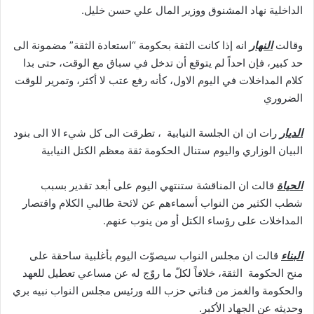
الداخلية نهاد المشنوق ووزير المال علي حسن خليل.
وقالت
النهار
انه إذا كانت الثقة بحكومة “استعادة الثقة” مضمونة الى
حد كبير، فإن احداً لم يتوقع أن تدخل في سباق مع الوقت، حتى بدا
كلام المداخلات في اليوم الاول، كأنه رفع عتب لا أكثر، وتمرير للوقت
الضروري
الديار
رات ان ان الجلسة النيابية ، تطرقت الى كل شيء الا الى بنود
البيان الوزاري واليوم ستنال الحكومة ثقة معظم الكتل النيابية
الحياة
قالت ان المناقشة ستنتهي اليوم على أبعد تقدير بسبب
شطب الكثير من النواب أسماءهم عن لائحة طالبي الكلام واقتصار
المداخلات على رؤساء الكتل أو من ينوب عنهم.
البناء
قالت ان مجلس النواب سيصوّت اليوم بأغلبية ساحقة على
منح الحكومة الثقة، خلافاً لكلّ ما روّج له عن مساعي تعطيل للعهد
والحكومة والغمز من قناتي حزب الله ورئيس مجلس النواب نبيه بري
وحديثه عن الجهاد الأكبر.