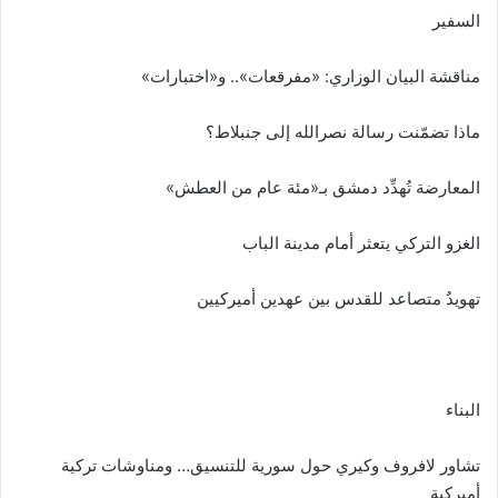
السفير
مناقشة البيان الوزاري: «مفرقعات».. و«اختبارات»
ماذا تضمّنت رسالة نصرالله إلى جنبلاط؟
المعارضة تُهدِّد دمشق بـ«مئة عام من العطش»
الغزو التركي يتعثر أمام مدينة الباب
تهويدٌ متصاعد للقدس بين عهدين أميركيين
البناء
تشاور لافروف وكيري حول سورية للتنسيق… ومناوشات تركية
أميركية