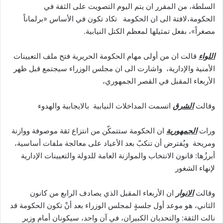
السلطة، من المقرر ان يتم اليوم التصويت على الثقة في
الحكومة،لافتة الى ان الحكومة تكاد تكون في الأساس «برلماناً
مصغراً»، بفعل تمثيلها لمعظم الكتل النيابية.
اللواء
قالت ان من أولى مهام الحكومة الحريرية فتح ملف التعيينات
الأمنية والإدارية، واشارت الى ان مجلس الوزراء سيجتمع قبل ظهر
الأربعاء المقبل في القصر الجمهوري،
وقالت
الشرق
اتسمت المداخلات النيابية بالايجابية والهدوء
ورات
الجمهورية
ان الحكومة ستتمكّن من انتزاع ثقة موصوفة ووازنة
ومريحة ويُفترض أن تنكبّ بعد الأعياد على معالجة ملفات أساسية،
أبرزُها: قانون الانتخاب والموازنة العامة للدولة والتعيينات الإدارية
لإنهاء الشغور
وقالت
الانوار
ان الأربعاء المقبل الذي يصادف الرابع من كانون
الثاني، هو موعد أول جلسةٍ لمجلس الوزراء بعد أنْ تكون الحكومة قد
نالت الثقة: والتحديان الكبيران، في آن واحد، سيكونان أمام وزير