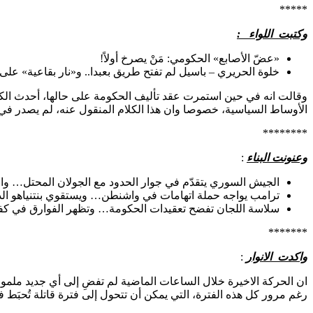
*****
وكتبت اللواء :
«عضّ الأصابع» الحكومي: مَنْ يصرخ أولاً!
خلوة الحريري – باسيل لم تفتح طريق بعبدا.. و«نار بقاعية» على 
وقالت انه في حين استمرت عقد تأليف الحكومة على حالها، أحدث الكل
الأوساط السياسية، خصوصا وان هذا الكلام المنقول عنه، لم يصدر في ش
********
وعنونت البناء
:
الجيش السوري يتقدّم في جوار الحدود مع الجولان المحتل… وان
ترامب يواجه حملة اتهامات في واشنطن… ويستقوي بنتنياهو ال
سلاسة اللجان تفضح تعقيدات الحكومة… وتظهر الفوارق في كفاء
*******
واكدت الانوار
:
ان الحركة الاخيرة خلال الساعات الماضية لم تفضِ إلى أي جديد ملمو
رغم مرور كل هذه الفترة، التي يمكن أن تتحول إلى فترة قاتلة تُحبَط فيها