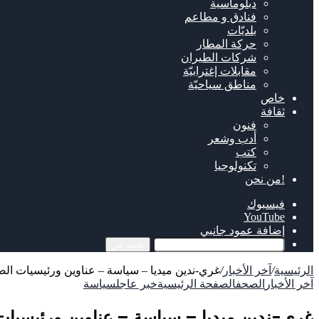
دبلوماسية
فنادق و مطاعم
بلديّات
حركة المطار
شركات الطيران
مقابلات إغترابيّة
مناطق سياحيّة
خاص
ثقافة
فنون
أدب وشعر
كتب
تكنولوجيا
!من نحن
فيسبوك
‫YouTube
إضافة عمود جانبي
بحث عن
الرئيسية
/
آخر الأخبار
/
غري-ندين ميديا – سياسة – عناوين ورئيسيات الصحف الص
آخر الأخبار
الصحف
الصفحة الرئيسية
خبر عاجل
سياسة
غري-ندين ميديا – سياسة – عناوين ورئيسيات الصحف 