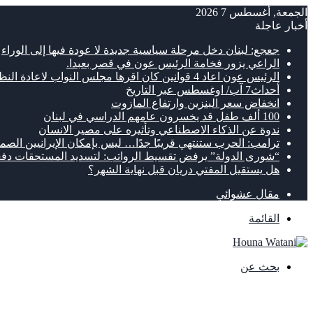
الجمعة, أغسطس 7 2026
أخبار عاجلة
جعجع: لبنان دخل مرحلة سياسية جديدة لا عودة فيها إلى الوراء
الراعي يزور فخامة الرئيس عون في قصر بعبدا.
الرئيس عون اعاد 4 قوانين كان اقرها مجلس النواب لاعادة النظر فيها
أحداث7 آب/ اوغسطس عبر التاريخ
انخفاض سعر البنزين وارتفاع المازوت
100 ألف طفل قد يخسرون عامهم الدراسي في لبنان
ندوة عن الذكاء الاصطناعي وتأثيره على مصير الانسان
ترامب: الحرب ستنتهي قريبًا جدًا… ليس بإمكان الإيرانيين الصمو
“شورى الدولة” يرفض تقسيط الرواتب: لتسديد المستحقات دفع
هل يستقيل المفتي دريان قبل نهاية الشهر؟
مقال عشوائي
القائمة
بحث عن