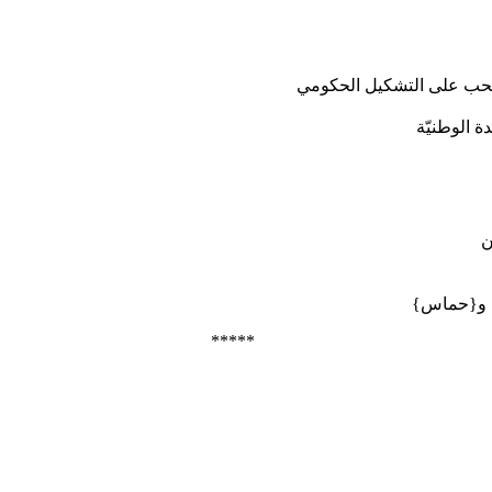
ة الوطنيّة
ن
ح} و{حماس}
*****