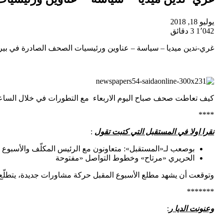
يوليو 18, 2018
1٬042
3 دقائق
غري-ندين ميديا – سياسة – عناوين ورئيسيات الصحف الصادرة في بيروت صباح الي
كيف تعاطت صحف صباح اليوم الاربعاء مع التطورات في خلال الساعات ا
****
نقرا اولا في المستقبل التي كتبت تقول
:
بوصعب لـ«المستقبل»: متعاونون مع الرئيس المكلّف والأسبوع 
الحريري «مرتاح» وخطوط التواصل «مفتوحة
وتوقعت أن يشهد مطلع الأسبوع المقبل حركة مشاورات جديدة، يتطلّع ال
*******
وعنونت الديا ر
: