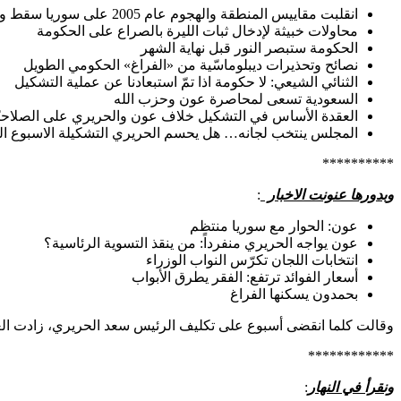
انقلبت مقاييس المنطقة والهجوم عام 2005 على سوريا سقط وعاد لبنان الى الخط
محاولات خبيثة لإدخال ثبات الليرة بالصراع على الحكومة
الحكومة ستبصر النور قبل نهاية الشهر
نصائح وتحذيرات ديبلوماسّية من «الفراغ» الحكومي الطويل
الثنائي الشيعي: لا حكومة اذا تمّ استبعادنا عن عملية التشكيل
السعودية تسعى لمحاصرة عون وحزب الله
العقدة الأساس في التشكيل خلاف عون والحريري على الصلاحي
المجلس ينتخب لجانه… هل يحسم الحريري التشكيلة الاسبوع ال
**********
وبدورها عنونت الاخبار
:
‫عون: الحوار مع سوريا منتظم
عون يواجه الحريري منفرداً: من ينقذ التسوية الرئاسية؟
انتخابات اللجان تكرّس النواب الوزراء
‫أسعار الفوائد ترتفع: الفقر يطرق الأبواب
‫بحمدون يسكنها الفراغ
وقالت كلما انقضى أسبوع على تكليف الرئيس سعد الحريري، زادت العقد 
************
ونقرأ في النهار
: