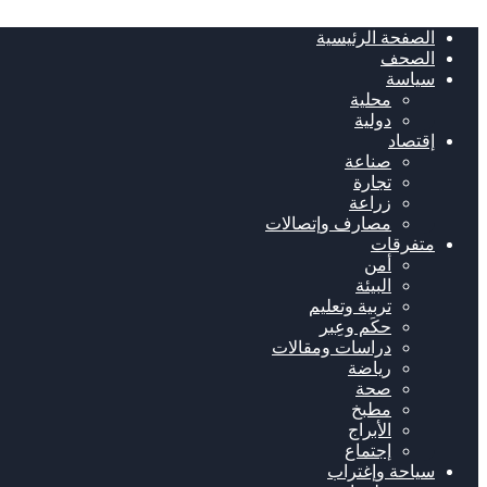
الصفحة الرئيسية
الصحف
سياسة
محلية
دولية
إقتصاد
صناعة
تجارة
زراعة
مصارف وإتصالات
متفرقات
أمن
البيئة
تربية وتعليم
حكَم وعِبر
دراسات ومقالات
رياضة
صحة
مطبخ
الأبراج
إجتماع
سياحة وإغتراب