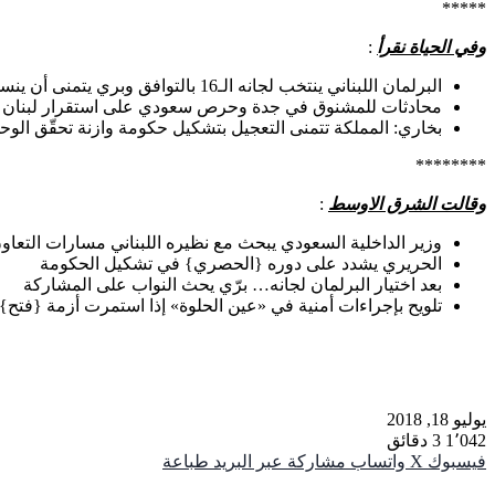
*****
وفي الحياة نقرأ
:
البرلمان اللبناني ينتخب لجانه الـ16 بالتوافق وبري يتمنى أن ينسحب على التشكيل الحكومي
محادثات للمشنوق في جدة وحرص سعودي على استقرار لبنان
بخاري: المملكة تتمنى التعجيل بتشكيل حكومة وازنة تحقّق الوحد
********
وقالت الشرق الاوسط
:
وزير الداخلية السعودي يبحث مع نظيره اللبناني مسارات التعاو
الحريري يشدد على دوره {الحصري} في تشكيل الحكومة
بعد اختيار البرلمان لجانه… برّي يحث النواب على المشاركة
تلويح بإجراءات أمنية في «عين الحلوة» إذا استمرت أزمة {فت
يوليو 18, 2018
1٬042
3 دقائق
فيسبوك
‫X
واتساب
مشاركة عبر البريد
طباعة