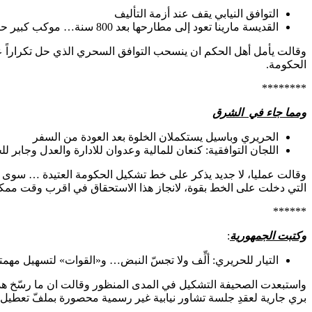
التوافق النيابي يقف عند أزمة التأليف
القديسة مارينا تعود إلى مطارحها بعد 800 سنة… موكب كبير حطَّ في الديمان
وقالت يأمل أهل الحكم ان ينسحب التوافق السحري الذي حل تكراراً عل
الحكومة.
********
ومما جاء في الشرق
الحريري وباسيل يستكملان الخلوة بعد العودة من السفر
اللجان التوافقية: كنعان للمالية وعدوان للادارة والعدل وجابر ل
وقالت عمليا، لا جديد يذكر على خط تشكيل الحكومة العتيدة … سوى ما 
التي دخلت على الخط بقوة، لانجاز هذا الاستحقاق في اقرب وقت ممك
******
وكتبت الجمهورية
:
التيار للحريري: ألِّف ولا تجسّ النبض… و«القوات» لتسهيل مهمت
واستبعدت الصحيفة التشكيل في المدى المنظور وقالت ان ما رسّخ هذه ا
بري جارية لعقدِ جلسة تشاور نيابية غير رسمية محصورة بملفّ تعطيل 