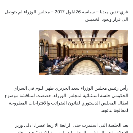
غري-ندين ميديا – سياسة 26ايلول 2017 – مجلس الوزراء لم يتوصل
الى قرار ويعود الخميس
رأس رئيس مجلس الوزراء سعد الحريري ظهر اليوم في السراي
الحكومي جلسة استثنائية لمجلس الوزراء، خصصت لمناقشة موضوع
ابطال المجلس الدستوري لقانون الضرائب والاقتراحات المطروحة
لمعالجة نتائجه.
بعد الجلسة التي استمرت حتى الرابعة الا ربعا عصرا، ادلى وزير
الاعلام ملحم الرياشي بالمعلومات الرسمية الاتية: “بحث مجلس