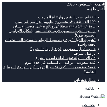
الجمعة, أغسطس 7 2026
أخبار عاجلة
انخفاض سعر البنزين وارتفاع المازوت
100 ألف طفل قد يخسرون عامهم الدراسي في لبنان
ندوة عن الذكاء الاصطناعي وتأثيره على مصير الانسان
ترامب: الحرب ستنتهي قريباً جداً… ليس بإمكان الإيرانيين
الصمود طويلاً
“شورى الدولة” يرفض تقسيط الرواتب: لتسديد المستحقات
دفعة واحدة
هل يستقيل المفتي دريان قبل نهاية الشهر؟
براميل المرفـأ
اتصالات سريّة تمهّد للقاء قاسم والشرع
قمة سعودية – تركية – باكستانية في جدة اليوم
خصخصةٌ بصمت… كيف تخسر البترون أكبر شواطئها الرملية
العامة؟
مقال عشوائي
القائمة
بحث عن