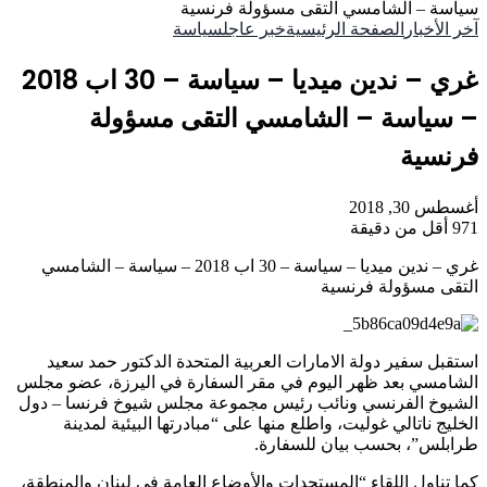
سياسة – الشامسي التقى مسؤولة فرنسية
آخر الأخبار
الصفحة الرئيسية
خبر عاجل
سياسة
غري – ندين ميديا – سياسة – 30 اب 2018
– سياسة – الشامسي التقى مسؤولة
فرنسية
أغسطس 30, 2018
971
أقل من دقيقة
غري – ندين ميديا – سياسة – 30 اب 2018 – سياسة – الشامسي
التقى مسؤولة فرنسية
استقبل سفير دولة الامارات العربية المتحدة الدكتور حمد سعيد
الشامسي بعد ظهر اليوم في مقر السفارة في اليرزة، عضو مجلس
الشيوخ الفرنسي ونائب رئيس مجموعة مجلس شيوخ فرنسا – دول
الخليج ناتالي غوليت، واطلع منها على “مبادرتها البيئية لمدينة
طرابلس”، بحسب بيان للسفارة.
كما تناول اللقاء “المستجدات والأوضاع العامة في لبنان والمنطقة،