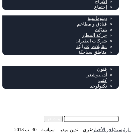
الأبراج
إجتماع
سياحة وإغتراب
دبلوماسية
فنادق و مطاعم
بلديّات
حركة المطار
شركات الطيران
مقابلات إغترابيّة
مناطق سياحيّة
خاص
ثقافة
فنون
أدب وشعر
كتب
تكنولوجيا
!من نحن
فيسبوك
‫YouTube
إضافة عمود جانبي
بحث عن
الرئيسية
/
آخر الأخبار
/
غري – ندين ميديا – سياسة – 30 اب 2018 –