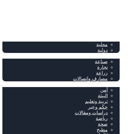
الصفحة الرئيسية
الصحف
سياسة
محلية
دولية
إقتصاد
صناعة
تجارة
زراعة
مصارف وإتصالات
متفرقات
أمن
البيئة
تربية وتعليم
حكَم وعِبر
دراسات ومقالات
رياضة
صحة
مطبخ